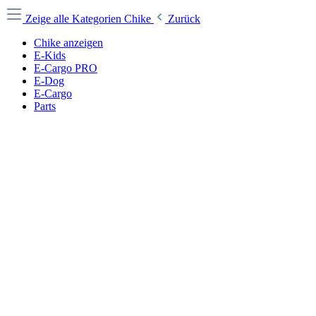
Zeige alle Kategorien
Chike
Zurück
Chike anzeigen
E-Kids
E-Cargo PRO
E-Dog
E-Cargo
Parts