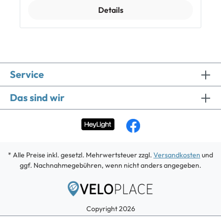
gewölbte Gläser mit speziellen Lüftungsöffnungen
Details
verhindern das Beschlagen durch Feuchtigkeitsstau.
VividVis-Technologie: Sorgt für intensiven Kontrast,
brillante Farben und höchste Detailschärfe – ideal
für anspruchsvolle Touren. Schutzbeschichtung: Die
Gläser sind oleophob und hydrophob beschichtet, um
Wasser, Schmutz und Fingerabdrücke abzuweisen.
100 % UV-Schutz: Effektiver Schutz vor schädlicher
Service
UV-Strahlung (UV400). Optimiertes Rahmendesign:
Die halbrahmenlose Konstruktion ermöglicht ein
uneingeschränktes Sichtfeld – perfekt für
Das sind wir
aerodynamische Fahrpositionen. Sicherer
Tragekomfort: Mit Silikon gepolsterte Bügelenden
und eine individuell anpassbare Nasenauflage sorgen
für einen rutschfesten und bequemen Sitz.
Komplettes Zubehör: Enthalten sind ein zusätzliches
transparentes Glas, ein Soft-Shell-Schutzetui und ein
* Alle Preise inkl. gesetzl. Mehrwertsteuer zzgl.
Versandkosten
und
Mikrofaserbeutel. Technische Daten: Gewicht: 31g
Glasbreite: 60mm Gläserfarbe: Gold oder blau
ggf. Nachnahmegebühren, wenn nicht anders angegeben.
Gestelllänge: 147mm Steg: 23mm Bügellänge: 124mm
Base Curve: 6+3C Rahmenform: Halbrand mit
Belüftung Material: TR90 / TPR Erlebe
kompromisslose Qualität und verbessere dein
Copyright 2026
Fahrerlebnis mit den GIANT Fahrradbrillen! ‍
Lieferumfang 1 x GIANT Agos Velobrille inkl.