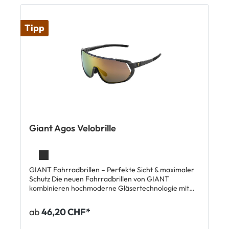
Tipp
Giant Agos Velobrille
GIANT Fahrradbrillen – Perfekte Sicht & maximaler
Schutz Die neuen Fahrradbrillen von GIANT
kombinieren hochmoderne Gläsertechnologie mit
durchdachtem Design, um deine Augen optimal zu
schützen und deine Performance auf dem Rad zu
ab
46,20 CHF*
steigern. Highlights der GIANT Velobrille Agos:
Wechselgläser mit Belüftung: Austauschbare,