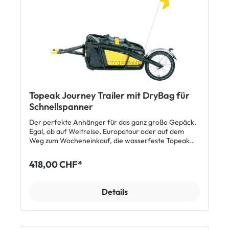
Topeak Journey Trailer mit DryBag für
Schnellspanner
Der perfekte Anhänger für das ganz große Gepäck.
Egal, ob auf Weltreise, Europatour oder auf dem
Weg zum Wocheneinkauf, die wasserfeste Topeak
Drybagtasche bietet mit 65,3l Liter Fassungsvolumen
genug Platz für alles, was Sie mitnehmen oder
418,00 CHF*
einkaufen möchten. Der stabile und doch leichte
Alurahmen hält ihr Gepäck im Gleichgewicht und
durch die SideLock Halterung lässt sich der Trailer
Details
bequem und einfach an- und abkoppeln, mit
zusätzlicher Halterung auch an ein zweites Rad.
Features: Kompatibel mit 26", 27,5", 28" (700C) & 29"
Passend für Fahrräder mit 130 mm und 135 mm