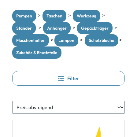
>
>
>
Pumpen
Taschen
Werkzeug
>
>
>
Ständer
Anhänger
Gepäckträger
>
>
>
Flaschenhalter
Lampen
Schutzbleche
Zubehör & Ersatzteile
Filter