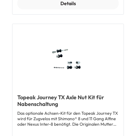
Gewindesteigung muss mit der des Zugvelos
Details
übereinstimmen. Solltest du Fragen hierzu haben,
zögere bitte nicht, dich direkt mit uns oder deinem
Veloplace-Fachhändler in Verbindung zu setzten. Wir
helfen dir gerne.
Topeak Journey TX Axle Nut Kit für
Nabenschaltung
Das optionale Achsen-Kit für den Topeak Journey TX
wird für Zugvelos mit Shimano® 8 und 11 Gang Alfine
oder Nexus Inter-8 benötigt. Die Originalen Muttern
der Nabenschaltung werden entfernt und durch das
Topeak Axle Nut-Kit ersetzt.