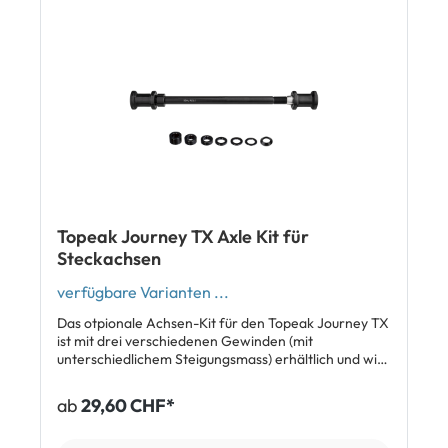
breiten Ausfallenden 16" Hinterrad Fahne Tragegriff
SlideLock QR Halterung Gewicht: 4.85 kg (Trailer), 1.6
kg (DryBag) Video zum Topeak Journey
Veloanhänger Das abgebildete Rücklicht ist nicht im
Lieferumfang enthalten. Lieferumfang: 1 x Topeak
Journey Trailer inkl. DryBag
Topeak Journey TX Axle Kit für
Steckachsen
verfügbare Varianten ...
Das otpionale Achsen-Kit für den Topeak Journey TX
ist mit drei verschiedenen Gewinden (mit
unterschiedlichem Steigungsmass) erhältlich und wird
für 12 mm Steckachsen mit einer maximalen Länge
von 180 mm benötigt. Die Kits werden mit diversen
ab
29,60 CHF*
Spacern (Abstandhaltern) geliefert und passen so
auf unterschiedliche Steckachslängen. Hinweis: Die