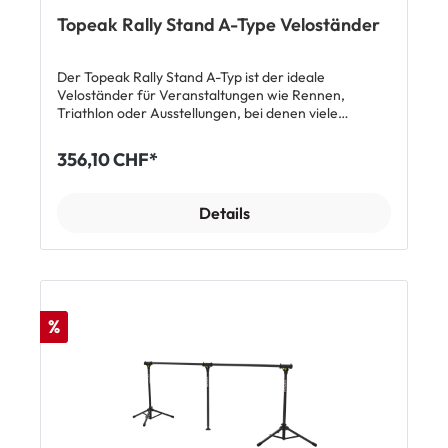
Topeak Rally Stand A-Type Veloständer
Der Topeak Rally Stand A-Typ ist der ideale
Veloständer für Veranstaltungen wie Rennen,
Triathlon oder Ausstellungen, bei denen viele
Fahrräder schnell, unkompliziert aber dennoch
sicher abgestellt werden müssen. Der Träger nimmt
356,10 CHF*
bis zu 12 Fahrräder gleichzeitig auf indem die Bikes
einfach mit dem Sattel an die Querstange
eingehängt werden. Die höhenverstellbare
Details
Mittelsäule sorgt für die nötige Stabilität auch bei
schweren Lasten. Die beiden äusseren Säulen
verfügen über einen stabile A-Konstruktion, die das
Gewicht auf eine breite Fläche verteilt und die
Standsicherheit des Ständers garantiert. Features
Eventständer für bis zu 12 Velos Max. Belastung: 120
%
kg (z.B. ca. 12 Rennvelos / 10 MTBs / 4 E-MTBs / 6 E-
Rennräder) Schnellverschlüsse zum schnellen Auf-
und Abbau Höhenverstellbare Mittelsäule
Gummierung der Sattelauflage auf der Querstange
schützt vor Verschleiss und Kratzer A-Type
Konstruktion mit gummierten Standfüssen Seitliche
Haken zur Befestigung von Marken-Flags Material: