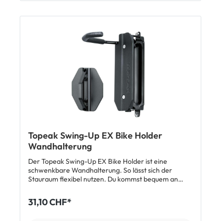
durch seitlich verschiebbare Haken Neigung der
Aufnahmeschiene um 30° verstellbar Ummantelte
Haken schützen den Rahmen Belastbar bis 16 kg
Masse & Gewicht Masse: 42 x 28.6 x 14.4 cm
Aufbaumass von Wand bis Mitte Rahmenhaltung: ca.
25 cm Gewicht: 1.057 kg Lieferumfang 1 x Topeak
Solo Bike Holder
Topeak Swing-Up EX Bike Holder
Wandhalterung
Der Topeak Swing-Up EX Bike Holder ist eine
schwenkbare Wandhalterung. So lässt sich der
Stauraum flexibel nutzen. Du kommst bequem an
beide Seiten deines Rades, kannst es aber bei Bedarf
auch einfach zur Seite wegklappen. Das Vorderrad
31,10 CHF*
wird in den gepolsterten Haken eingehangen und die
Kunsstoffauflagen oben und unten schützen die Wand