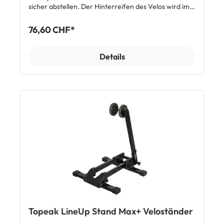
sicher abstellen. Der Hinterreifen des Velos wird im
U-förmigen Rahmen tief eingestellt und der hintere
Federarm drückt die verstellbaren Aufnahmerollen
76,60 CHF*
fest auf den Reifen. So wird dein Fahrrad gut fixiert
und erhält einen sicheren Stand. Bei Nichtgebrauch
lässt sich der Fahrradständer auf ein kompaktes
Details
Mass zusammenklappen und verstauen. Features
Veloständer mit gefedertem Fixierarm auch für
schwere Velos Passend für Velos von 26“ bis 29“
Geeignet für Rennräder, Tourenräder,
Mountainbikes und E-Bikes Verstellbare Reifenrolle –
passend von 20 mm – 82 mm (3.25“) Reifenbreite
Klappbare Aufstellfüsse für sicheren Stand Maximale
Belastung: bis 30 kg Material: 6061-T6-Rohr /
Gehärteter Stahl / Hochwertiges Polymer Grösse:
52. X 45 x 40.5 cm (geöffnet) / 492 x 19. X 10.3 cm
(geschlossen) Gewicht: 2.6 kg Lieferumfang 1 x
Topeak LineUp Stand Max Veloständer
Topeak LineUp Stand Max+ Veloständer