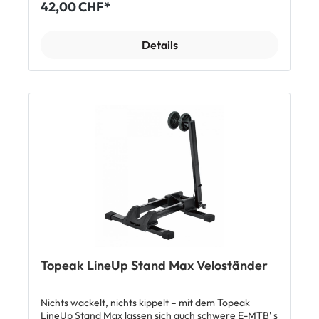
42,00 CHF*
entwickelt und bietet Dir eine einfache, stabile
Lösung für Zuhause oder unterwegs. Der FlashStand
MX ist faltbar, leicht zu transportieren und steht in
Details
wenigen Sekunden einsatzbereit da. Einfach das
Hinterrad leicht anheben und das Bike in die
Aufnahme führen – schon steht es sicher. Ideal für
Wartung, Pflege oder einfach nur zum Abstellen.
Hinweis: Nicht kompatibel mit Campagnolo® Ultra-
Torque Kurbeln. Alle Features im Überblick: ✓ Für
hohle Kurbelwellen (Ø ≥ 19 mm, Antriebsseite) ✓
Sekundenschneller Aufbau – Bike einfach
einschieben, fertig! ✓ Extrem kompakt und faltbar –
Ideal für Transport & Lagerung ✓ Robuste
Materialien: Aluminium, Stahl & Fiberglas-Composite
✓ Belastbar bis 18 kg ✓ Leichtgewicht mit nur 1,8 kg ✓
Kompakte Maße: Gefaltet: 40 × 40 × 8 cm /
Geöffnet: 40,5 × 39,5 × 38 cm Lieferumfang 1 x
Topeak FlashStand MX Veloständer
Topeak LineUp Stand Max Veloständer
Nichts wackelt, nichts kippelt – mit dem Topeak
LineUp Stand Max lassen sich auch schwere E-MTB' s