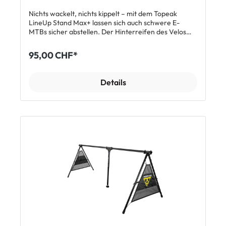
Nichts wackelt, nichts kippelt – mit dem Topeak
LineUp Stand Max+ lassen sich auch schwere E-
MTBs sicher abstellen. Der Hinterreifen des Velos
wird im U-förmigen Rahmen tief eingestellt und der
hintere Federarm drückt die verstellbaren
95,00 CHF*
Aufnahmerollen fest auf den Reifen. So wird dein
Fahrrad gut fixiert und erhält einen sicheren Stand.
Bei Nichtgebrauch lässt sich der Fahrradständer auf
Details
ein kompaktes Mass zusammenklappen und
verstauen. Features Veloständer mit gefedertem
Fixierarm auch für schwere Velos Passend für Velos
von 26“ bis 29“ Geeignet für Rennräder,
Tourenräder, Mountainbikes und E-Bikes Verstellbare
Reifenrolle – passend von 20 mm – 82 mm (3.25“)
Reifenbreite Klappbare Aufstellfüsse für sicheren
Stand Maximale Belastung: bis 30 kg Material: 6061-
T6-Rohr / Gehärteter Stahl / technisches Polymer
Grösse: 52.2 x 45 x 40.5 cm (geöffnet) / 49.2 x 19.5 x
10.3 cm (geschlossen) Gewicht: 2.6 kg Lieferumfang
1 x Topeak LineUp Stand Max+ Veloständer