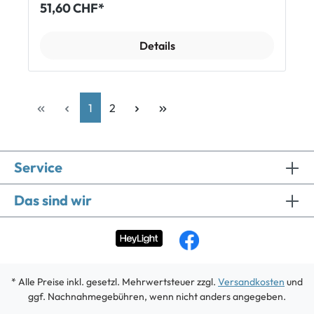
lassen sich mit drei Positionen individuell auf Ketten-
51,60 CHF*
und Sitzstrebe einstellen. Da der hintere Reifen bei
entsprechender Einstellung den Boden nicht berührt,
lassen sich auch Wartungsarbeiten am Antrieb gut
Details
durchführen. Der Standfuss lässt sich per
Drehverschluss leicht vom Träger lösen, so dass du
den Träger platzsparend verstauen kannst, sollte er
mal nicht im Einsatz sein. Features: Hohe
Standsicherheit für E-Bikes und schwere Fahrräder
1
2
Höhenverstellbare Halterung (für Ketten- und
Sitzstrebe) Abnehmbarer Standfuss, platzsparendes
Verstauen Lieferumfang: 1 x Topeak Tune-Up Stand
X Ständer
Service
Das sind wir
* Alle Preise inkl. gesetzl. Mehrwertsteuer zzgl.
Versandkosten
und
ggf. Nachnahmegebühren, wenn nicht anders angegeben.