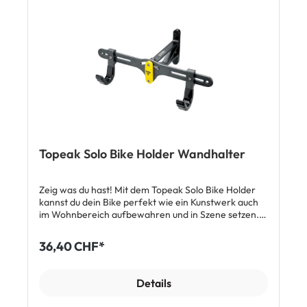
Topeak Solo Bike Holder Wandhalter
Zeig was du hast! Mit dem Topeak Solo Bike Holder
kannst du dein Bike perfekt wie ein Kunstwerk auch
im Wohnbereich aufbewahren und in Szene setzen.
Die Haken des Wandhalters lassen sich seitlich
verschieben und die Neigung der Aufnahmeschiene
36,40 CHF*
um 30° verdrehen. Da dein Velo mit dem Rahmen
einfach nur in die Haken gehängt werden muss, ist
das Platzieren und Abnehmen des Rades in
Details
Windeseile und unkompliziert erledigt. Top-Features
Unkomplizierte Handhabung Individuelle Einstellung