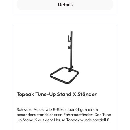
vor Beschädigung und Verschmutzung. Top-Features:
Details
Platzoptimierung durch Schwenkmechanismus
Wandschutz für Vorder- und Hinterrad Passend für
Räder mit einer Radgesamthöhe von 8 cm (Höhe im
Durchmesser von Reifen und Felge) und einer
Reifenbreite von 60 mm (2,35“) Belastbar bis 16 kg
Lieferumfang: 1 x Topeak Swing-UP EX Bike Holder
Topeak Tune-Up Stand X Ständer
Schwere Velos, wie E-Bikes, benötigen einen
besonders standsicheren Fahrradständer. Der Tune-
Up Stand X aus dem Hause Topeak wurde speziell für
diese hohen Anforderungen konzipiert. Die Haken