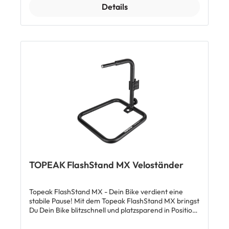
ultraleichte Veloständer einfach im Regal, dem
Details
Rucksack oder sogar der Trikottasche. Features
Faltbarer Fahrradständer ideal für Mountainbikes
Aufnahme passend für Kurbeln bis 45 mm Breite
Passend für Velos mit einem Abstand von 80-180 mm
zwischen Kurbel und Boden Maximale Belastung: 20
kg Material: Aluminium / Fiberglas Gewicht: 276 g
Masse: 15.7 x 9.6 x 3 cm (gefaltet) / 19.8 x 16.6 x 13.6
cm (geöffnet) Lieferumfang 1 x Topeak FlashStand
Fat Veloständer für MTB
TOPEAK FlashStand MX Veloständer
Topeak FlashStand MX - Dein Bike verdient eine
stabile Pause! Mit dem Topeak FlashStand MX bringst
Du Dein Bike blitzschnell und platzsparend in Position.
Der clevere Montageständer wurde speziell für Bikes
mit hohler Kurbelwelle (Ø ≥ 19 mm, Antriebsseite)