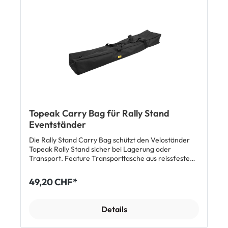
Topeak Carry Bag für Rally Stand
Eventständer
Die Rally Stand Carry Bag schützt den Veloständer
Topeak Rally Stand sicher bei Lagerung oder
Transport. Feature Transporttasche aus reissfestem,
stabilem Material Passend für Eventständer Rally
Stand Lieferumfang 1 x Topeak Carry Bag für Rally
49,20 CHF*
Stand
Details