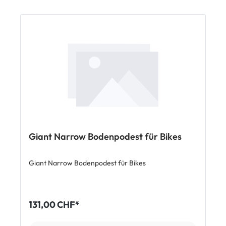
von Velos von Rennvelo über Trekking- bis
Mountainbike Sichere Fixierung an der Hinterrad
Achse Vertiefung in Standfläche sorgt für höhere
Standsicherheit Gummierte Aufnahme schütz den
Lack Lieferumfang Giant Bike Stand, verstellbarer
Ausstellungsständer für Velos
Giant Narrow Bodenpodest für Bikes
Giant Narrow Bodenpodest für Bikes
131,00 CHF*