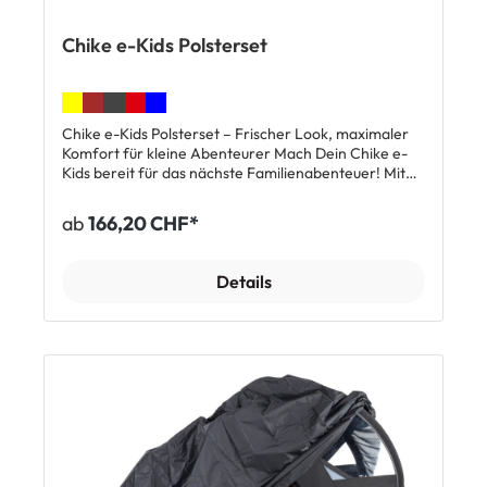
Chike e-Kids Polsterset
Chike e-Kids Polsterset – Frischer Look, maximaler
Komfort für kleine Abenteurer Mach Dein Chike e-
Kids bereit für das nächste Familienabenteuer! Mit
dem Chike e-Kids Polsterset verleihst Du Deinem
Lastenrad nicht nur einen frischen Look, sondern
ab
166,20 CHF*
sorgst gleichzeitig für mehr Komfort, mehr
Sicherheit und mehr Freude bei jeder Ausfahrt. Ideal
für aktive Eltern, die Qualität lieben und ihren
Details
Kindern das beste Fahrerlebnis bieten wollen.
Vorteile & Merkmale ✅ Einfache Auffrischung –
Polster lassen sich im Handumdrehen austauschen,
ideal für einen schnellen „Tapetenwechsel“ im Chike.
✅ Komfortable Sitzpolster – Herausnehmbar und
leicht zu reinigen, perfekt für den Alltag mit Kindern.
✅ Hochsicheres 5-Punkt-Gurtsystem – Einstellbar
auf die Körpergrösse Deines Kindes, für ein Plus an
Sicherheit. ✅ Mehr Flexibilität – Ideal für ein Kind in
der Mitte oder zwei Kinder nebeneinander. ✅ In
verschiedenen Farben erhältlich –für Deinen