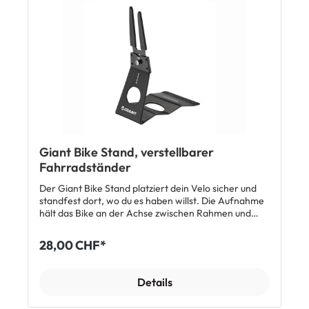
Giant Bike Stand, verstellbarer
Fahrradständer
Der Giant Bike Stand platziert dein Velo sicher und
standfest dort, wo du es haben willst. Die Aufnahme
hält das Bike an der Achse zwischen Rahmen und
Nabe. Durch die Verstell-Option ist der
Fahrradständer passend für Velos aller Art zwischen
28,00 CHF*
20 und 29 Zoll. Die Vertiefung in der Standfläche
erhöht die Stabilität zusätzlich. Features
Verstellbarer Fahrradständer zur Präsentation oder
Details
zum sicheren Abstellen in Keller oder Garage
Passend für 20“ bis 29“ Velos Passend für alle Arten