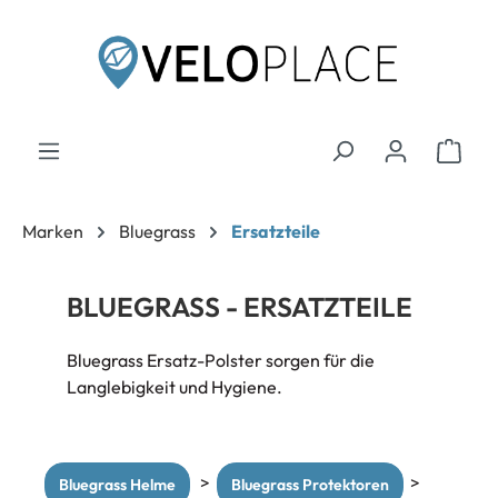
inhalt springen
Marken
Bluegrass
Ersatzteile
BLUEGRASS - ERSATZTEILE
Bluegrass Ersatz-Polster sorgen für die
Langlebigkeit und Hygiene.
>
>
Bluegrass Helme
Bluegrass Protektoren