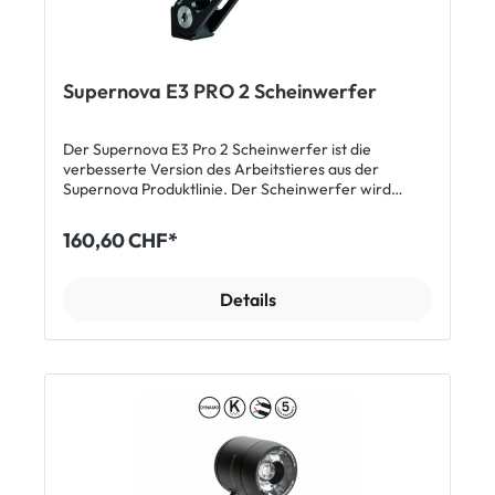
Supernova E3 PRO 2 Scheinwerfer
Der Supernova E3 Pro 2 Scheinwerfer ist die
verbesserte Version des Arbeitstieres aus der
Supernova Produktlinie. Der Scheinwerfer wird
sowohl der Hitze Kaliforniens, als auch dem
Regenwetter Londons gerecht und kann auch mit
160,60 CHF*
deutschen Wintern mithalten. Die neue seitliche
Ausleuchtung erhöht die Sicherheit im
Strassenverkehr und bietet durch die blendfreie
Details
Terraflux 2 Linse bereits bei niedrigen
Geschwindigkeiten eine helle und breite
Ausleuchtung. Das Standlicht leuchtet über 5
Minuten. Der E3 Pro 2 Frontscheinwerfer ist mit allen
Standard 6V-Dynamos kompatibel. Nicht mit
Batterien zu benutzen! Der mitgelieferte,
hochwertige Multimount-Halter mit CNC-gefrästem
Sicherheitsanschlag lässt sich über zwei Drehpunkte
vertikal verstellen. Die E3 PRO 2 mit blendfreier
Linse ist erhältlich in diversen Farben. Weitere