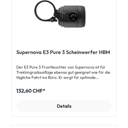
Scheinwerfer 1 x Gabelhalterung
Supernova E3 Pure 3 Scheinwerfer HBM
Der E3 Pure 3 Frontleuchter von Supernova ist für
Trekkingradausflüge ebenso gut geeignet wie für die
tägliche Fahrt ins Büro. Er sorgt für optimale
Sicherheit und hervorragende Sichtverhältnisse im
Dunkeln. So bietet der E3 Pure 3 Scheinwerfer 205
132,60 CHF*
Lumen (ca. 70 Lux) Helligkeit durch seine für
Tagfahrlicht optimierte Terraflux 2 Hybrid Linse und
seine CREE LEDs. Das Standlicht bietet bis zu 5
Details
Minuten nach Fahrtende noch optimale Beleuchtung.
Weitere Merkmale: Standlicht Eloxiertes Aluminium
205 Lumen / 70 Lux Terraflux Linse für optimales
sehen und gesehen werden Lieferumfang: 1