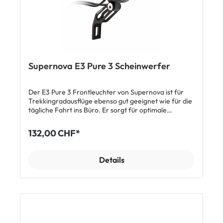
Merkmale: Eloxiertes Aluminium Standlicht 205
Lumen, 70 Lux Lieferumfang: 1 x Supernova E3 PRO
2 Scheinwerfer 1 x Multimount-Halter
Supernova E3 Pure 3 Scheinwerfer
Der E3 Pure 3 Frontleuchter von Supernova ist für
Trekkingradausflüge ebenso gut geeignet wie für die
tägliche Fahrt ins Büro. Er sorgt für optimale
Sicherheit und hervorragende Sichtverhältnisse im
Dunkeln. So bietet der E3 Pure 3 Scheinwerfer 205
132,00 CHF*
Lumen (ca. 70 Lux) Helligkeit durch seine für
Tagfahrlicht optimierte Terraflux 2 Hybrid Linse und
seine CREE LEDs. Das Standlicht bietet bis zu 5
Details
Minuten nach Fahrtende noch optimale Beleuchtung.
Weitere Merkmale: Standlicht Eloxiertes Aluminium
205 Lumen / 70 Lux Terraflux Linse für optimales
sehen und gesehen werden permanentes
Tagfahrlicht Kabellänge zum Dynamo: 980 mm zum
Rücklicht 1080 mm Kein Schalter, vollautomatische
Funktion Lieferumfang: 1 x Supernova E3 Pure 3