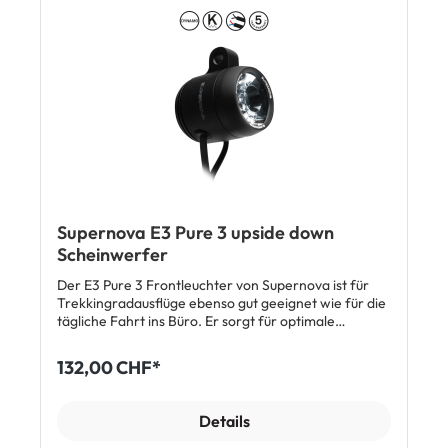
x Supernova E3 Pure 3 Scheinwerfer mit HBM
Lenkerhalterung
Supernova E3 Pure 3 upside down
Scheinwerfer
Der E3 Pure 3 Frontleuchter von Supernova ist für
Trekkingradausflüge ebenso gut geeignet wie für die
tägliche Fahrt ins Büro. Er sorgt für optimale
Sicherheit und hervorragende Sichtverhältnisse im
Dunkeln. So bietet der E3 Pure 3 Scheinwerfer 205
132,00 CHF*
Lumen (ca. 70 Lux) Helligkeit durch seine für
Tagfahrlicht optimierte Terraflux 2 Hybrid Linse und
seine CREE LEDs. Merkmale: Standlicht Eloxiertes
Details
Aluminium 205 Lumen / 70 Lux Terraflux Linse für
optimales sehen und gesehen werden permanentes