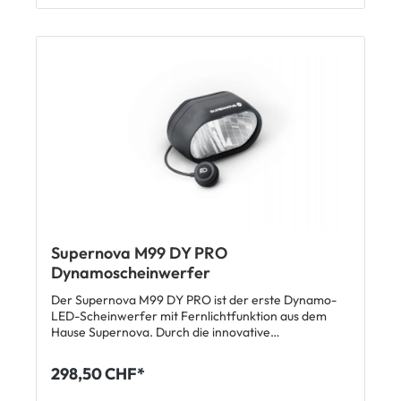
Tagfahrlicht Kabellänge zum Dynamo: 980 mm zum
Rücklicht 1080 mm Kein Schalter, vollautomatische
Funktion Befestigung am Lenker: upside down
Lieferumfang: 1 x Supernova E3 Pure 3 upside down
Scheinwerfer
Supernova M99 DY PRO
Dynamoscheinwerfer
Der Supernova M99 DY PRO ist der erste Dynamo-
LED-Scheinwerfer mit Fernlichtfunktion aus dem
Hause Supernova. Durch die innovative
Steuerelektronik erreicht der Scheinwerfer mit
seiner Matrix aus 11 Power LEDs Lichtwerte von über
298,50 CHF*
1000 Lumen und 200 Lux. Einmal montiert ist der
Scheinwerfer komplett wartungsfrei und beleuchtet