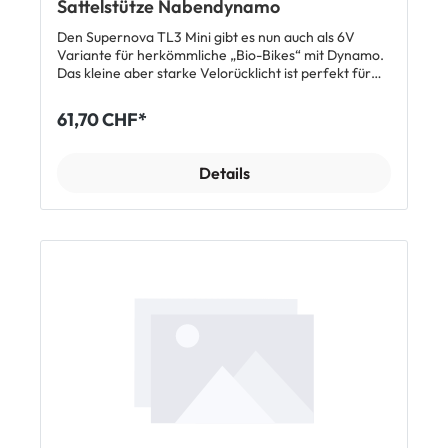
Sattelstütze Nabendynamo
Den Supernova TL3 Mini gibt es nun auch als 6V
Variante für herkömmliche „Bio-Bikes“ mit Dynamo.
Das kleine aber starke Velorücklicht ist perfekt für
alle, die Wert auf hohe Sichtbarkeit, Sicherheit bei
geringem Gewicht und Format legen. Wahlweise gibt
61,70 CHF*
es das TL3 Mini für die Montage am Gepäckträger
oder direkt an der Sattelstütze. Die High Density LED
Technologie sorgt für eine extrem hohe Leuchtdichte
Details
und ein weithin sichtbares, homogenes Licht. Das
wasserdichte Gehäuse schütz die Technologie vor
Umwelteinflüssen, Wasser und Schmutz. In
Kombination mit einem Supernova Dynamo-
Scheinwerfer bietet das TL3 Mini dir auch eine
Standlichtfunktion. Features Rücklicht mit 6V für Bio-
Bikes mit dynamobetriebener Beleuchtung
Lichtstärke: 6 cd Standlicht: Über Supernova
Frontscheinwerfer möglich Material: eloxiertes
Aluminium, schwarz poliert (Trägerplatte),
schlagfester Kunststoff Gehäusemaße: 16 x 61,5 x 11,5
mm, Montagebreite 50 mm Standard
(Gepäckträger-Variante) Kabellänge: 1.400 mm
Gewicht: 9 g (Gepäckträger-Variante), ohne Kabel
Garantie: 5 Jahre Lieferumfang 1 x Supernova TL3