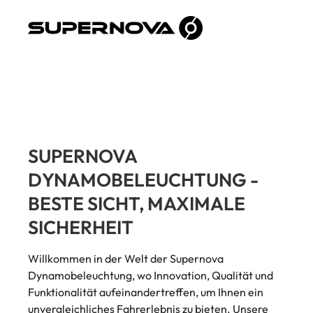
Der Sattelklemmdurchmesser entspricht nicht dem
Durchmesser der Sattelstüzte da die Klemme auf
dem Rahmen sitzt und nicht direkt auf der
Sattelstüzte. Sattelklemmdurchmesser = 31.8 mm -
entspricht 27.2 mm Durchmesser der Sattelstütze
Sattelklemmdurchmesser = 34.9 mm - entspricht
31.6 mm Durchmesser der Sattelstütze Das
Supernova Service-Versprechen: 5 Jahre Garantie
und mindestens 10 Jahre Reparierbarkeit für alle
Lichtsysteme! Lieferumfang 1 x Supernova TL3 Mini
Rücklicht mit Kabel Schrumpfschlauch ø 6 mm, 8 cm
Verbindungs-Quetschhülse Kabelbinder
SUPERNOVA
DYNAMOBELEUCHTUNG -
BESTE SICHT, MAXIMALE
SICHERHEIT
Willkommen in der Welt der Supernova
Dynamobeleuchtung, wo Innovation, Qualität und
Funktionalität aufeinandertreffen, um Ihnen ein
unvergleichliches Fahrerlebnis zu bieten. Unsere