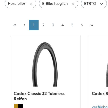
Hersteller
E-Bike tauglich
ETRTO
1
2
3
4
5
Cadex Classic 32 Tubeless
Cadex R
Reifen
verfügbar