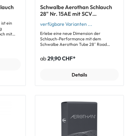
lauch
Schwalbe Aerothan Schlauch
28" Nr. 15AE mit SCV
(SCV15AE)
st ein
verfügbare Varianten ...
g
Erlebe eine neue Dimension der
ch mit
Schlauch-Performance mit dem
den
Schwalbe Aerothan Tube 28″ Road
e Schlauch
inklusive SCV ClikValve – entwickelt für
druck
dich, wenn du Wert auf maximale
 Aerothan
ab
29,90 CHF*
Effizienz, geringes Gewicht und einfache
 zu 100%
Handhabung legst. Dieser federleichte
High-End-Schlauch kombiniert
lständig
Details
modernste Material-Technologie mit
durchdachtem Ventilsystem, damit du
schneller unterwegs bist und gleichzeitig
Komfort und Zuverlässigkeit geniesst.
light
Deine Vorteile auf einen Blick ✅
Superleicht & extrem schnell – Aerothan-
ss-Niveau)
Material reduziert das Gewicht
gegenüber klassischen Schläuchen
massiv und sorgt für sehr niedrigen
 bei
Rollwiderstand. ✅ Hervorragende
Pannensicherheit – robuste TPU-
klemmen