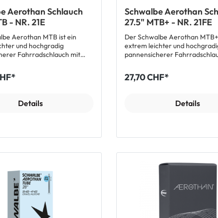
e Aerothan Schlauch
Schwalbe Aerothan Sch
B - NR. 21E
27.5" MTB+ - NR. 21FE
lbe Aerothan MTB ist ein
Der Schwalbe Aerothan MTB+ i
chter und hochgradig
extrem leichter und hochgradi
herer Fahrradschlauch mit
pannensicherer Fahrradschlau
ollwiderstand für den
geringem Rollwiderstand für 
 Einsatz. Der robuste Schlauch
exzessiven Einsatz. Der robust
CHF*
27,70 CHF*
h bei niedrigem Luftdruck
bleibt auch bei niedrigem Luft
mstabil und sicher. Aerothan
extrem formstabil und sicher.
ehen bis zum Ventil zu 100%
Tubes bestehen bis zum Ventil
Details
Details
 thermoplastischen
aus einem thermoplastischen
n (TPU) und sind vollständig
Polyurethan (TPU) und sind vol
des Aerothan
recyclingfähig. Vorteile des Aerothan
um
TPU Tubes Konsequent leicht bis zum
 zu 40% leichter als
Ventil (bis zu 40% leichter als
arer Schwalbe Extralight
vergleichbarer Schwalbe Extra
yl) Minimaler
Schlauch aus Butyl) Minimaler
tand (bis auf Tubeless-Niveau)
Rollwiderstand (bis auf Tubele
Fahrdynamik Hoher
– maximale Fahrdynamik Hoher
zebeständig
Pannenschutz Extrem hitzebeständig
ahrverhalten – selbst bei
Stabiles Fahrverhalten – selbst
cken Einfache Montage
niedrigen Luftdrücken Einfache Montage
rrutschen oder Einklemmen
– ohne Verrutschen oder Ein