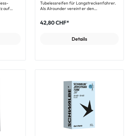
less-
Tubelessreifen für Langstreckenfahrer.
tz auf
Als Alrounder vereint er den
egen.
hervorragenden Gripp der Endurance
Gummimischung (RR-E) mit maximalem
42,80 CHF*
ubeless)
Pannenschutz (Race Shield Puncture
rwege
Protection) und lange Haltbarkeit.
Features Speziell auf die Bedürfnisse von
Details
 einfachen
Langstreckenfahrern abgestimmter
 Reifen-
Tubeless Reifen Optimierte Tubeless
Eigenschaften Für den Einsatz auf
Hookless Felgen geeignet Einfache
tzes kann
Tubeless Montage und zuverlässiger
System
Fahrbetrieb RR-E Compound für gute
Menge = 60
Fahreigenschaften mit speziellem Fokus
auf langer Haltbarkeit R-Shield
em Druck
Pannenschutzeinlage 60 tpi Karkasse für
ein smoothes Fahrgefühl Empfehlungen
und Gewicht Grösse 700 x 32C / 622-32
Empfohlenen Menge Dichtmilch: 60 ml
Reifendruckempfehlung: 3.5 -.5 bar
Gewicht: 445 g Grösse 700 x 28C/ 622-
28 Empfohlenen Menge Dichtmilch: 30
ml Reifendruckempfehlung: 4 -6.5 bar
Gewicht: 395 g Lieferumfang 1 x Giant
Gavia Fondo 1 Tubelessreifen