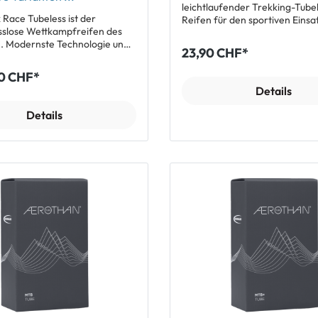
leichtlaufender Trekking-Tube
Race Tubeless ist der
Reifen für den sportiven Einsa
slose Wettkampfreifen des
Asphalt oder unbefestigten W
 Modernste Technologie und
Features Leicht rollender Trekking-
23,90 CHF*
ste Materialien liefern ein
Reifen mit ERT-Technologie (T
es Fahrgefühl und machen den
Profil für Strasse und Schotte
0 CHF*
e Tubeless zum Reifen der
optimal geeignet Vereint die Vorteile
Details
sse mit ultimativem Speed und
eines Tubeless Setups mit der
res Reifenwulst
Handhabung eines klassischen
Details
n/Kevlar für maximale
Schlauch-Systems Kompatibel mit allen
ität und sicheren Sitz des
handelsüblichen Felgen Zur
eless Betrieb RR-S
Verbesserung des Pannenschu
für ultimativen Speed und
Reifendichtmittel in das ERT-
ce Shield
gefüllt werden (empfohlene 
einlage aus Kevlar 170 Tpi
ml) 60 tpi Karkasse für hohen
ür ein komfortables Abrollen
Fahrkomfort auch bei niedrig
igen Strassen Gewicht:
Gewicht: 772 g (38-622) Lieferumfang: 1
2) / 325 g (28-622)
x Giant Crosscut AT ERT
e Tubeless