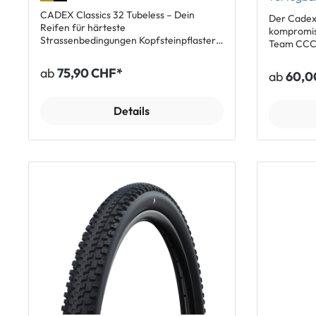
CADEX Classics 32 Tubeless – Dein
Der Cadex 
Reifen für härteste
kompromis
Strassenbedingungen Kopfsteinpflaster,
Team CCC.
nasser Asphalt, raue Landstrassen – mit
hochwertig
dem CADEX Classics 32 Tubeless bist Du
völlig neu
ab
75,90 CHF*
ab
60,0
auf jedem Untergrund bereit für volle
CADEX Rac
Performance. Entwickelt für
Spitzenkla
anspruchsvollste Bedingungen
maximalem Grip. Featu
Details
kombiniert er Speed, Grip und
aus Carbo
Pannensicherheit in einem High-End-
Druckstabil
Rennradreifen. Dank der speziellen RR-S
Pneus im Tub
AR Gummimischung, der geschmeidigen
Compound 
Supple Race Karkasse und dem
maximalen Grip Ra
verstärkten Race Shield+ Schutz fährst
Pannenschutz
Du schnell, komfortabel und sicher – egal
Karkasse f
ob Frühjahrsklassiker oder
auch auf rupp
Trainingsrunde bei Regen. Deine Vorteile
270 (25-62
auf einen Blick ✅Maximaler Grip bei
Lieferumfang 1 x Cadex Rac
Nässe und Trockenheit dank RR-S AR
Faltreifen
Compound ✅Geschmeidiges Fahrgefühl
durch die einlagige Supple Race Casing
(SRC) – spürbar komfortabler, auch auf
rauem Untergrund ✅Pannenschutz der
Extraklasse: Race Shield+ sorgt für 34 %