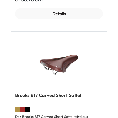
auf langen Strecken sehr hoch. In der Carved
Version kommt der Sattel mit einer zentralen
Aussparung, wodurch Druckstellen minimiert werden
Details
und Taubheitsgefühlen vorgebeugt wird. Durch ein
verstellbares Lederband an den Sattelkanten lässt
sich der Sattel individuell anpassen und bleibt auch
langfristig in Form. Der Brooks B17 Carved Sattel ist
auf die Anatomie von Herren ausgelegt. Top
Features: Strapazierfähiges Leder, pflanzlich
gegerbt Passt sich an die Körperform an Dauerhaft
hoher Fahrkomfort Atmungsaktiv Aussparung in der
Mitte Handgefertigt seit 1866 Lieferumfang: 1 x
Brooks B 17 Carved Sattel
Brooks B17 Carved Short Sattel
Der Brooks B17 Carved Short Sattel wird aus