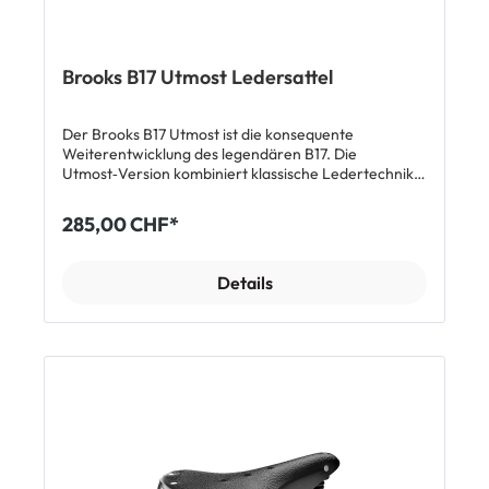
Brooks B17 Utmost Ledersattel
Der Brooks B17 Utmost ist die konsequente
Weiterentwicklung des legendären B17. Die
Utmost‑Version kombiniert klassische Ledertechnik
mit modernen Material‑ und
Konstruktionsverbesserungen. Mit hochwertigem,
285,00 CHF*
pflanzlich gegerbtem Leder, überarbeiteter
Konstruktion und in limitierter Stückzahl richtet sich
der B17 Utmost an Fahrer, die höchsten Komfort,
Details
maximale Haltbarkeit und exklusive Details suchen.
Deine Vorteile auf einen Blick ✅ Weiterentwicklung
des B17 Klassikers – bewährte Form mit optimierten
Details ✅ Premium Naturleder – langlebig,
atmungsaktiv und passt sich individuell an
✅ Verbesserte Edelstahl‑Konstruktion – höhere
Stabilität und Haltbarkeit ✅ Neue Spannmechanik –
präzisere Nachstellung und längere Lebensdauer
✅ Verlängerte Sattelschienen (+1.5 cm) – mehr
Einstellbereich am Bike ✅ Individueller Komfort über
Zeit – Leder passt sich der Sitzposition an ✅ Exklusive