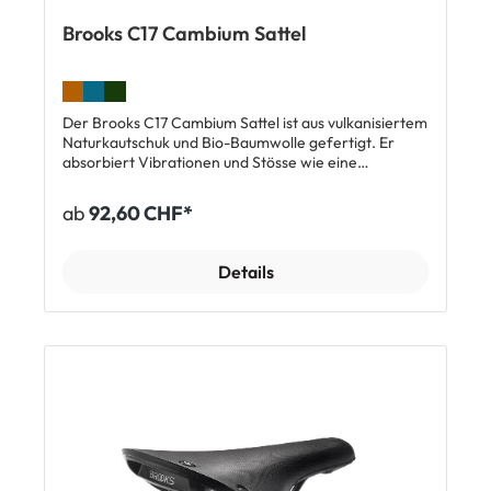
Brooks C17 Cambium Sattel
Der Brooks C17 Cambium Sattel ist aus vulkanisiertem
Naturkautschuk und Bio-Baumwolle gefertigt. Er
absorbiert Vibrationen und Stösse wie eine
Hängematte und fährt sich so besonders
komfortabel. Top Features: Satteldecke aus
ab
92,60 CHF*
vulkanisiertem Naturkautschuk und Bio-Baumwolle
Passt sich der Körperform an Äusserst robust und
langlebig Hergestellt in Italien Lieferumfang: 1 x
Details
Brooks C17 Cambium Sattel