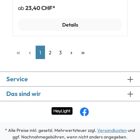
Cambium Sättel (ausser C13) Einfacher Austausch
ab
23,40 CHF*
auch zu Hause Set mit 5 Nieten + Schrauben Gewicht:
2 g Material: Aluminium Lieferumfang 1 x Set Brooks
Ersatznieten für Cambium, bestehend aus 5 Nieten
Details
und 5 Schrauben
1
2
3
Service
Das sind wir
* Alle Preise inkl. gesetzl. Mehrwertsteuer zzgl.
Versandkosten
und
ggf. Nachnahmegebühren, wenn nicht anders angegeben.