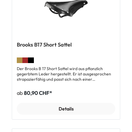
Brooks B17 Short Sattel
Der Brooks B 17 Short Sattel wird aus pflanzlich
gegerbtem Leder hergestellt. Er ist ausgesprochen
strapazierfähig und passt sich nach einer
Eingewöhnungszeit der Körperform an. Der
Sitzkomfort des atmungsaktiven Leders ist gerade
ab
80,90 CHF*
auf langen Strecken sehr hoch. Der Brooks B17 Short
Sattel ist auf die Anatomie von Damen und kleiner
gewachsenen Herren ausgelegt. Für normal grosse
Details
Herren gibt es den Brooks B17 Standard Ledersattel.
Top Features: Strapazierfähiges Leder, pflanzlich
gegerbt Passt sich an die Körperform an Dauerhaft
hoher Fahrkomfort Atmungsaktiv Handgefertigt seit