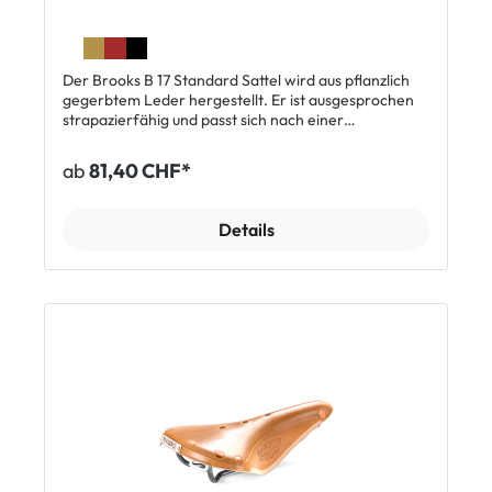
Der Brooks B 17 Standard Sattel wird aus pflanzlich
gegerbtem Leder hergestellt. Er ist ausgesprochen
strapazierfähig und passt sich nach einer
Eingewöhnungszeit der Körperform an. Der
Sitzkomfort des atmungsaktiven Leders ist gerade
ab
81,40 CHF*
auf langen Strecken sehr hoch. Der Brooks B17
Standard Sattel ist auf die Anatomie von Herren
ausgelegt. Für Damen und Herren mit schmalerem
Details
Körperbau gibt es den Brooks B17 Short Ledersattel.
Top Features: Strapazierfähiges Leder, pflanzlich
gegerbt Passt sich an die Körperform an Dauerhaft
hoher Fahrkomfort Atmungsaktiv Handgefertigt seit
1866 Toller Stil Lieferumfang: 1 x Brooks B 17
Standard Sattel