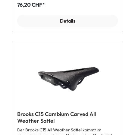
und beste Dämpfungseigenschaften erreicht. Der
76,20 CHF*
Sattel garantiert Komfort und tolles Fahrgefühl ohne
Einfahrzeit. Top Features: geeignet für jede
Jahreszeit und jede Wetterlage aus robustem
Details
Naturkautschuk Made in Italy Länge: 283mm| Breite:
140mm| Höhe: 52mm Gewicht: 405g Lieferumfang:
1x Brooks C15 All Weather Sattel
Brooks C15 Cambium Carved All
Weather Sattel
Der Brooks C15 All Weather Sattel kommt im