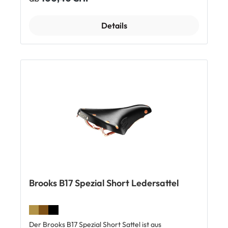
den geprägten Schriftzug an der Sattelseite. Der
Brooks B17 Spezial Sattel ist auf die Anatomie von
Herren ausgelegt. Top Features: Strapazierfähiges
Details
Leder, pflanzlich gegerbt Passt sich an die
Körperform an Kupfernieten Rahmen mit
Kupferfinish Dauerhaft hoher Fahrkomfort
Atmungsaktiv Handgefertigt seit 1866 Lieferumfang:
1 x Brooks B 17 Spezial Sattel
Brooks B17 Spezial Short Ledersattel
Der Brooks B17 Spezial Short Sattel ist aus