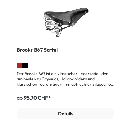
Maximaler Komfort Passend zu Velos mit aufrechter
Sitzposition Verchromte Federn und Rahmen
Stahlrohr Nieten Stahlrahmen
Doppelschienenkonstruktion für traditionelle
Sattelstützen Lieferumfang: 1 x Brooks B66
Ledersattel
Brooks B67 Sattel
Der Brooks B67 ist ein klassischer Ledersattel, der
am besten zu Cityvelos, Hollandrädern und
klassischen Tourenrädern mit aufrechter Sitzposition
passt. Das pflanzlich gegerbte Leder wird ähnlich wie
eine Hängematte über den Rahmen gespannt. Es
ab
95,70 CHF*
passt sich nach einer Eingewöhnungszeit an die
persönliche Sitzanatomie an und bietet gemeinsam
mit den Federn maximalen Fahrkomfort. Top
Details
Features: Pflanzlich gegerbtes Echtleder, 5 mm stark
Maximaler Komfort Passend zu Velos mit aufrechter
Sitzposition Verchromte Federn und Rahmen