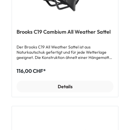
Brooks C19 Cambium All Weather Sattel
Der Brooks C19 All Weather Sattel ist aus
Naturkautschuk gefertigt und für jede Wetterlage
geeignet. Die Konstruktion ähnelt einer Hängematte
und erreicht beste Dämpfungseigenschaften. Der
Sattel garantiert Komfort und tolles Fahrgefühl ohne
116,00 CHF*
Einfahrzeit. Top Features: geeignet für jede
Jahreszeit und jede Wetterlage aus robustem
Naturkautschuk Made in Italy Länge: 275mm| Breite:
Details
184mm| Höhe: 52mm Gewicht: 490g Lieferumfang:
1x Brooks C19 All Weather Sattel