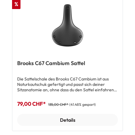
%
1x Brooks C19 Carved All Weather Sattel
Brooks C67 Cambium Sattel
Die Sattelschale des Brooks C67 Cambium ist aus
Naturkautschuk gefertigt und passt sich deiner
Sitzanatomie an, ohne dass du den Sattel einfahren
musst. Er federt Erschütterungen ab und sorgt mit
einem atmungsaktiven Nylonbezug für dauerhaft
79,00 CHF*
135,00 CHF*
(41.48% gespart)
hohen Fahrkomfort. Der robuste und langlebige C67
ist auf Velos mit einer aufrechten Sitzposition
ausgelegt. Der Sattel ist wetterfest und gegen UV-
Details
Einstrahlung geschützt. Top Features: Sattelschale
aus flexiblem Naturkautschuk Absorbiert
Erschütterungen Atmungsaktiver Nylonbezug Für