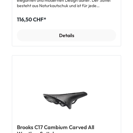
eleganten und modernen Design daher. Der Sattel
besteht aus Naturkautschuk und ist für jede
Wetterlage geeignet. Die sportliche Version der
Brooks Cambium Sättel hat eine Konstruktion, die
116,50 CHF*
einer Hängematte ähnelt und beste
Dämpfungseigenschaften erreicht. Die Aussparung
sorgt für Druckentlastung im Sitzbereich und steigert
Details
damit automatisch den Fahrkomfort auf langen
Distanzen. Die dadurch zusätzliche Flexibilität
absorbiert Stösse und Vibrationen besonders gut.
Eine Einfahrzeit ist nicht nötig. Top Features:
geeignet für jede Jahreszeit und jede Wetterlage aus
robustem Naturkautschuk mit Aussparung bessere
Absorbation von Stössen Made in Italy Länge:
283mm| Breite: 140mm| Höhe: 52mm Gewicht: 395g
Lieferumfang: 1x Brooks C15 Carved All Weather
Sattel
Brooks C17 Cambium Carved All