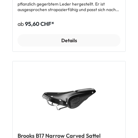
pflanzlich gegerbtem Leder hergestellt. Er ist
ausgesprochen strapazierfähig und passt sich nach
einer Eingewöhnungszeit der Körperform an. Der
Sitzkomfort des atmungsaktiven Leders ist gerade
ab
95,60 CHF*
auf langen Strecken sehr hoch. In der Carved
Version kommt der Sattel mit einer zentralen
Aussparung, wodurch Druckstellen minimiert werden
Details
und Taubheitsgefühlen vorgebeugt wird. Durch ein
verstellbares Lederband an den Sattelkanten lässt
sich der Sattel individuell anpassen und bleibt auch
langfristig in Form. Der Brooks B17 Carved Short
Sattel ist auf die Anatomie von Damen und kleiner
gewachsenen Herren ausgelegt. Für normal
grosse Herren gibt es den Brooks B17 Carved
Ledersattel. Top Features: Strapazierfähiges Leder,
pflanzlich gegerbt Passt sich an die Körperform an
Dauerhaft hoher Fahrkomfort Atmungsaktiv
Aussparung in der Mitte Handgefertigt seit 1866
Lieferumfang: 1 x Brooks B17 Carved Short Sattel
Brooks B17 Narrow Carved Sattel