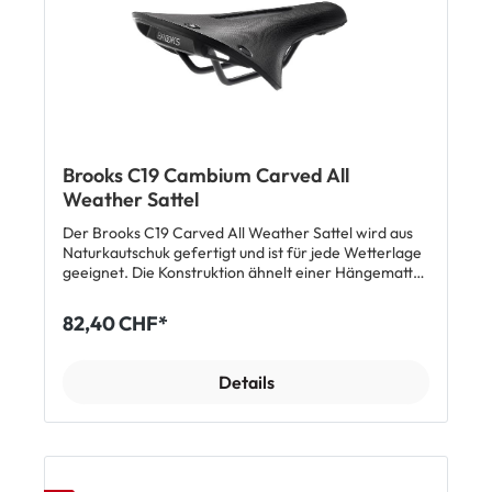
Brooks C19 Cambium Carved All
Weather Sattel
Der Brooks C19 Carved All Weather Sattel wird aus
Naturkautschuk gefertigt und ist für jede Wetterlage
geeignet. Die Konstruktion ähnelt einer Hängematte
und erreicht beste Dämpfungseigenschaften. Die
Aussparung sorgt für Druckentlastung im Sitzbereich
82,40 CHF*
und steigert den Fahrkomfort auf langen Strecken.
Der Sattel absorbiert Stösse und Vibrationen
während der Fahrt besonders gut. Der Sattel
Details
garantiert Komfort und tolles Fahrgefühl ohne
Einfahrzeit. Top Features: geeignet für jede
Jahreszeit und jede Wetterlage aus robustem
Naturkautschuk mit Aussparung bessere Absorbation
von Stössen Made in Italy Länge: 275mm| Breite:
184mm| Höhe: 52mm Gewicht: 473g Lieferumfang: