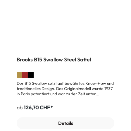
Brooks B15 Swallow Steel Sattel
Der B15 Swallow setzt auf bewährtes Know-How und
traditionelles Design. Das Originalmodell wurde 1937
in Paris patentiert und war zu der Zeit unter
Radsport-Profis sehr beliebt. In Herstellung und
Aussehen unverändert, überzeugt der B15 Swallow
ab
126,70 CHF*
auch heute noch durch sein zeitloses Design und
optimalen Komfort.
Details