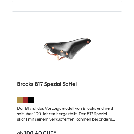
sich an die Körperform an Kurze Eingewöhnungszeit
Dauerhaft hoher Fahrkomfort Atmungsaktiv
Handgefertigt seit 1866 Lieferumfang: 1 x Brooks B
17 Softened Short Sattel
Brooks B17 Spezial Sattel
Der B17 ist das Vorzeigemodell von Brooks und wird
seit über 100 Jahren hergestellt. Der B17 Spezial
sticht mit seinem verkupferten Rahmen besonders
hervor. Abgerundet wird der stilvolle Allrounder
durch die handeingeschlagenen Kupfernieten und
ab
100,40 CHF*