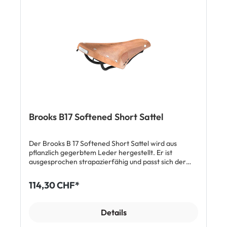
1866 Lieferumfang: 1 x Brooks B 17 Short Sattel
Brooks B17 Softened Short Sattel
Der Brooks B 17 Softened Short Sattel wird aus
pflanzlich gegerbtem Leder hergestellt. Er ist
ausgesprochen strapazierfähig und passt sich der
Körperform an. Bei der Softened Version ist die
Eingewöhnungszeit stark verkürzt. Der Sitzkomfort
114,30 CHF*
des atmungsaktiven Leders ist gerade auf langen
Strecken sehr hoch. Der Brooks B17 Softened Short
Sattel ist auf die Anatomie von Damen und Herren
Details
mit schmalerem Körperbau ausgelegt. Top Features:
Strapazierfähiges Leder, pflanzlich gegerbt Passt