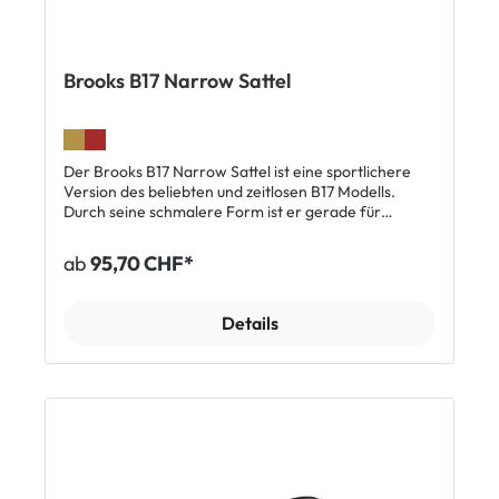
Brooks B17 Narrow Sattel
Der Brooks B17 Narrow Sattel ist eine sportlichere
Version des beliebten und zeitlosen B17 Modells.
Durch seine schmalere Form ist er gerade für
den sportlichen Fahrer geeignet. Nach einer
Eingewöhungszeit passt sich das Leder an
ab
95,70 CHF*
die Körperform an und bietet auch auf langen
Distanzen den grösstmöglichen Komfort. Top
Features: Strapazierfähiges Leder, pflanzlich
Details
gegerbt Passt sich an die Körperform an Dauerhaft
hoher Fahrkomfort Atmungsaktiv Schmale
Rennversion Lieferumfang: 1 x Brooks B17 Narrow
Sattel