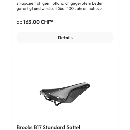
strapazierfähigem, pflanzlich gegerbtem Leder
gefertigt und wird seit über 100 Jahren nahezu
unverändert hergestellt. Wenn der Sattel
eingefahren ist, passt sich das Leder der
ab
163,00 CHF*
persönlichen Sitzanatomie an und ist ausgesprochen
komfortabel. In der Spezial Version sind die Nieten
aus Kupfer und der Sattelrahmen aus verkupfertem
Details
Stahl. Der Brooks B17 Short Sattel ist kurz geschnitten
und auf die Anatomie von Damen und kleiner
gewachsene Herren ausgelegt. Top Features: Aus
pflanzlich gegerbtem Leder gefertigt Komfortabel
und atmungsaktiv Passt sich dem persönlichen
Körperbau an Auf die weibliche Sitzanatomie
ausgelegt Sattelrahmen aus verkupfertem Stahl
Kupfernieten Lieferumfang: 1 x Brooks B17 Spezial
Short Ledersattel
Brooks B17 Standard Sattel