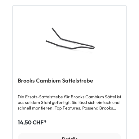
Velos mit aufrechter Sitzposition Passt sich der
Sitzanatomie an Keine Eingewöhnungszeit Robust
und langlebig Wetterfest & UV-resistent L 268 x
B 200 x H 59 mm Gewicht: 485 g Lieferumfang: 1 x
Brooks C67 Cambium Sattel
Brooks Cambium Sattelstrebe
Die Ersatz-Sattelstrebe für Brooks Cambium Sättel ist
aus solidem Stahl gefertigt. Sie lässt sich einfach und
schnell montieren. Top Features: Passend Brooks
C15, C17, C19 und C15, C17, C19 Carved Sättel
Original-Ersatzteil von Brooks Einfacher Einbau
14,50 CHF*
Solide Stahlkonstruktion Gewicht: 160 g
Lieferumfang: 1 x Brooks Cambium Sattelstrebe