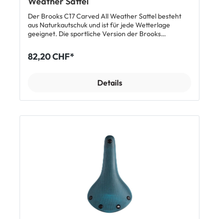
Weather Sattel
Der Brooks C17 Carved All Weather Sattel besteht
aus Naturkautschuk und ist für jede Wetterlage
geeignet. Die sportliche Version der Brooks
Cambium Sättel hat eine Konstruktion, die einer
Hängematte ähnelt beste Dämpfungseigenschaften
82,20 CHF*
erreicht. Die Aussparung sorgt für Druckentlastung
im Sitzbereich und steigert damit automatisch den
Fahrkomfort auf langen Distanzen. So absorbiert der
Details
Sattel Stösse und Vibrationen während der Fahrt
besonders gut. Der Sattel garantiert Komfort und
tolles Fahrgefühl ohne Einfahrzeit. Top Features:
geeignet für jede Jahreszeit und jede Wetterlage aus
robustem Naturkautschuk mit Aussparung bessere
Absorbation von Stössen Made in Italy Länge:
283mm| Breite: 162mm| Höhe: 52mm Gewicht: 446g
Lieferumfang: 1x Brooks C17 Carved All Weather
Sattel