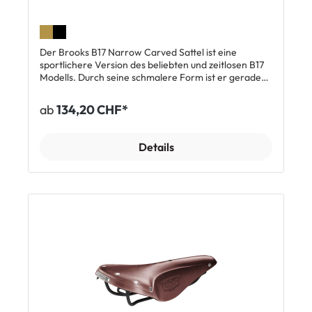
Der Brooks B17 Narrow Carved Sattel ist eine
sportlichere Version des beliebten und zeitlosen B17
Modells. Durch seine schmalere Form ist er gerade
für den sportlichen Fahrer geeignet. Nach einer
Eingewöhungszeit passt sich das Leder an
ab
134,20 CHF*
die Körperform an und bietet auch auf langen
Distanzen den grösstmöglichen Komfort. In der
Carved Version kommt der Sattel mit einer zentralen
Details
Aussparung, wodurch Druckstellen minimiert werden
und Taubheitsgefühlen vorgebeugt wird. Ein weiteres
Merkmal dieses Modells ist die Schnürung der
Sattelkanten. Durch ein verstellbares Lederband
lässt sich der Sattel individuell anpassen und bleibt so
auch langfristig in Form. Top Features:
Strapazierfähiges Leder, pflanzlich gegerbt Passt
sich an die Körperform an Dauerhaft hoher
Fahrkomfort Atmungsaktiv Schmale Rennversion
Aussparung in der Mitte Lieferumfang: 1 x Brooks B17
Narrow Carved Sattel