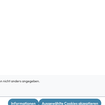
m Korb.
ist, lässt
 Tasche
htleder
 das
e eigene
rooks
um
kl.
 nicht anders angegeben.
Informationen
Ausgewählte Cookies akzeptieren