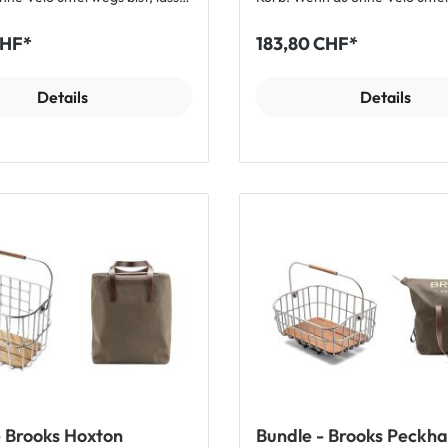
us strapazierfähigem
lässt sich die aus strapazierfä
-Canvas gefertigte Tasche
Baumwolle-Canvas gefertigte
CHF*
183,80 CHF*
 den Schultergurten aus
bequem an den Griffen aus Ec
tragen. Durch die grosse
tragen. Mit der Zeit entwickelt
nnst du komfortabel deine
pflanzlich gegerbte Leder ein
Details
Details
n der Tasche verstauen. Mit der
Patina mit unverkennbarem B
ckeln die pflanzlich gegerbten
Look. Features: Reisetasche mit 26 L
rte eine eigene Patina mit
Volumen Robustes Baumwolle-Canvas
em Brooks Look. Features:
Typischer Brooks Look Passt genau in
sche mit 22 L Volumen
den Brooks Peckham Korb Griffe aus
umwolle-Canvas Passt
pflanzlich gegerbtem Echtleder Premi
en Brooks Hoxton Korb
Reisverschlüsse Lieferumfang: 1 x Brooks
rte aus pflanzlich gegerbtem
Clapham Tote Bag Tasche
n: B 30 cm x T 19 cm x H 38
Tasche
- Brooks Hoxton
Bundle - Brooks Peckh