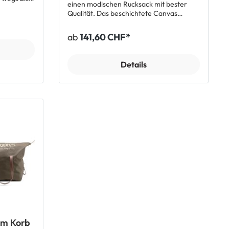
einen modischen Rucksack mit bester
higem
Qualität. Das beschichtete Canvas
 Tasche
Material garantiert schicken urbanen
htleder
Look und gleichzeitig hohe Robustheit.
 das
ab
141,60 CHF*
Das Hauptfach bietet ausreichend Platz
e eigene
für ein 13 Zoll Laptop. Der gepolsterte
rooks
Rücken und verstellbare Tragegurte für
Details
bequemen Sitz sind Qualitätsmerkmale
des Pickwicks, die nicht nur Fahrradfans
begeistern. Bei Bedarf lässt sich das
Volumen von 12 Litern komfortabel
um
erweitern, indem man den Überschlag
weiter öffnet und die seitlichen
Druckknöpfe öffnet. Da der Innenraum
des Pickwick Small bestens gepolstert ist,
wird der Inhalt sicher geschützt. Auch
erhältlich als Pickwick Cotton Canvas 26
L. Top Features: Voll im urbanen Trend
mit dem Pickwick Cotton Canvas von
Brooks Schicker Laptoprucksack mit
gepolstertem Laptopfach Zusätzlich ein
Reissverschlussfach und 2
Einsteckfächer Robustes, beschichtetes
Canvas Material von höchster Qualität
am Korb
Volumenerweiterung auf 45 cm Höhe