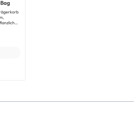
 Bag
möglich Einfach verstellbare Tragegurte
und gepolsterter Rücken sorgen für
rägerkorb
bequemen Tragekomfort Abmessungen
m,
(B x T x H): 260 x 120 x 410/470 mm
lanzlich
Gewicht: 790 g Lieferumfang: 1 x Brooks
 Er lässt
Pickwick Cotton Canvas Rucksack 12 Liter
 wie jedem
hlweise
chnell wie
auch
ne Velo
n
kham
nde
pham Tote
ten
ote Bag
cm x T 31
 Bag passt