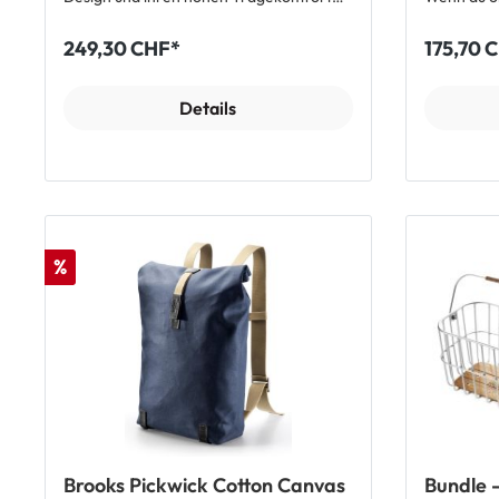
beim Radfahren. Das wasserbeständige
sich die a
Baumwollmaterial der Tasche in
Baumwolle
249,30 CHF*
175,70 
Kombination mit Leder am Schultergurt
bequem an
bieten ein hohes Maß an Flexibilität und
Echtleder 
Qualität. Die Tasche kann individuell an
Öffnung ka
Details
den Fahrer angepasst, und der
Einkäufe i
Schultergurt kann sogar durch einen
Zeit entwi
weiteren Gurt zur Stabilisation an der
Schultergu
Hüfte des Fahrers festgeschnallt
unverkennbar
werden. Die Rückseite der Tasche ist
Schulterta
gepolstert, um maximalen Tragekomfort
Robustes Ba
am Rücken zu gewährleisten. Neben dem
genau in d
Hauptfach finden sich vorne noch zwei
Schultergu
%
weitere Fächer zum Verstauen kleinerer
Echtleder Premium Reisverschlüsse
Gegenstände. Weitere Merkmale:
Abmessunge
Gepolsterter Rücken Schultergurt zum
cm Lieferumfang: 1 x Brooks Camden
angenehmen Tragen Ein Hauptfach und
Tote Bag 
zwei kleine Nebenfächer für diverse
Utensilien Lieferumfang: 1 x Brooks
Barbican Shoulder Bag Kuriertasche
Brooks Pickwick Cotton Canvas
Bundle 