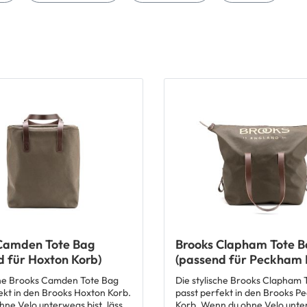
Camden Tote Bag
Brooks Clapham Tote B
d für Hoxton Korb)
(passend für Peckham 
che Brooks Camden Tote Bag
Die stylische Brooks Clapham 
ekt in den Brooks Hoxton Korb.
passt perfekt in den Brooks 
ne Velo unterwegs bist, lässt
Korb. Wenn du ohne Velo unter