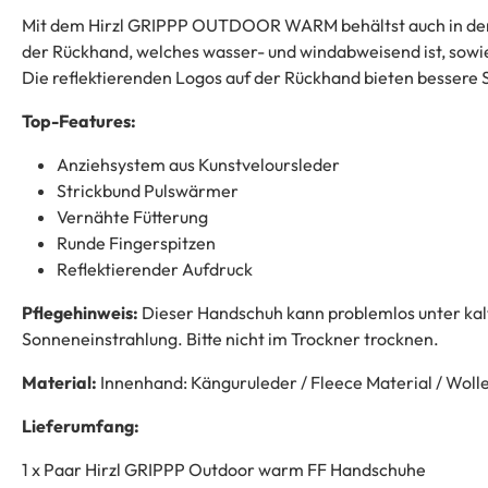
Mit dem Hirzl GRIPPP OUTDOOR WARM behältst auch in den k
der Rückhand, welches wasser- und windabweisend ist, sowi
Die reflektierenden Logos auf der Rückhand bieten bessere S
Top-Features:
Anziehsystem aus Kunstveloursleder
Strickbund Pulswärmer
Vernähte Fütterung
Runde Fingerspitzen
Reflektierender Aufdruck
Pflegehinweis:
Dieser Handschuh kann problemlos unter ka
Sonneneinstrahlung. Bitte nicht im Trockner trocknen.
Material:
Innenhand: Känguruleder / Fleece Material / Wolle 
Lieferumfang:
1 x Paar Hirzl GRIPPP Outdoor warm FF Handschuhe