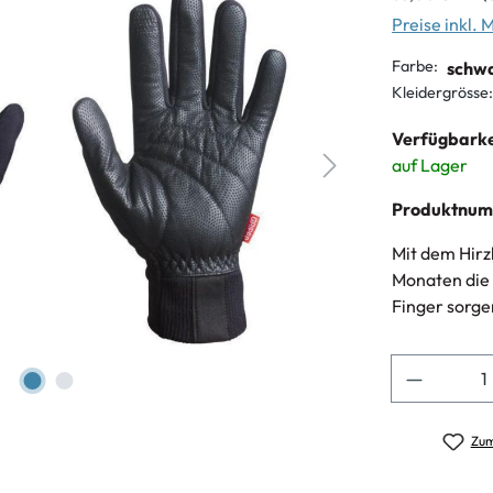
Preise inkl.
Farbe:
schw
Kleidergrösse:
Verfügbarke
auf Lager
Produktnu
Mit dem Hir
Monaten die 
Finger sorge
Anzahl
Zum