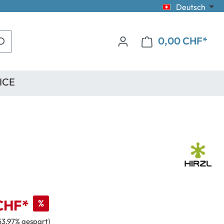
Deutsch
0,00 CHF*
ICE
CHF*
%
53.97% gespart)