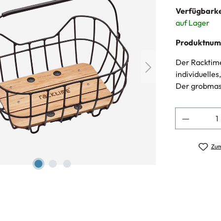
Verfügbarke
auf Lager
Produktnu
Der Racktime
individuelle
Der grobmasc
Anzahl
Zum