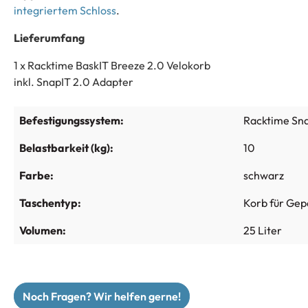
integriertem Schloss
.
Lieferumfang
1 x Racktime BaskIT Breeze 2.0 Velokorb
inkl. SnapIT 2.0 Adapter
Befestigungssystem:
Racktime Sna
Belastbarkeit (kg):
10
Farbe:
schwarz
Taschentyp:
Korb für Gep
Volumen:
25 Liter
Noch Fragen? Wir helfen gerne!