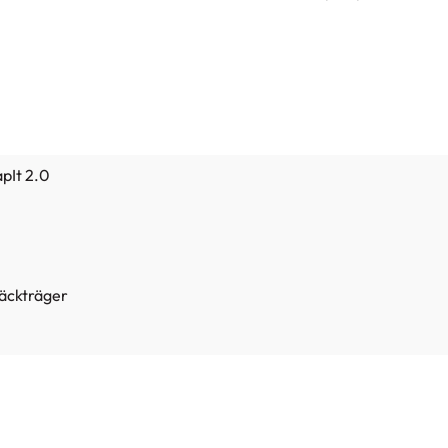
pIt 2.0
äckträger