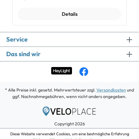
montieren und bietet sicheren Halt auch bei starken
Erschütterungen. Achtung: Ausschliesslich mit
Details
Supernova Airstream Scheinwerfer kompatibel.
NICHT für E-Bikes geeignet! Weitere Merkmale:
Kabellänge 120 cm LED-Rücklicht 18 g leicht
Lieferumfang: 1 x Supernova Airstream Tail Light 2
Service
Rücklicht
Das sind wir
* Alle Preise inkl. gesetzl. Mehrwertsteuer zzgl.
Versandkosten
und
ggf. Nachnahmegebühren, wenn nicht anders angegeben.
Copyright 2026
Diese Website verwendet Cookies, um eine bestmögliche Erfahrung