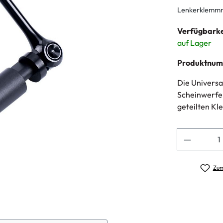
Lenkerklemm
Verfügbarke
auf Lager
Produktnu
Die Universa
Scheinwerfer
geteilten Kl
Anzahl
Zum