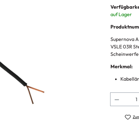
Verfügbarke
auf Lager
Produktnu
Supernova An
VSLE 03R Ste
Scheinwerfe
Merkmal:
Kabellän
Anzahl
Zum