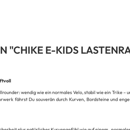
 "CHIKE E-KIDS LASTENR
tvoll
llrounder: wendig wie ein normales Velo, stabil wie ein Trike –
rwerk fährst Du souverän durch Kurven, Bordsteine und eng
erheit plus natürliches Kurvengefühl wie auf einem „normalen“