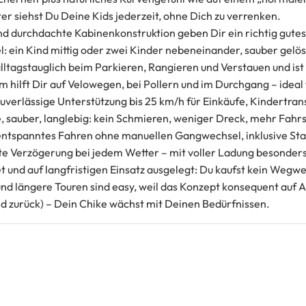
r siehst Du Deine Kids jederzeit, ohne Dich zu verrenken.
d durchdachte Kabinenkonstruktion geben Dir ein richtig gutes
l: ein Kind mittig oder zwei Kinder nebeneinander, sauber gelös
lltagstauglich beim Parkieren, Rangieren und Verstauen und ist 
cm hilft Dir auf Velowegen, bei Pollern und im Durchgang – ideal
zuverlässige Unterstützung bis 25 km/h für Einkäufe, Kindertra
e, sauber, langlebig: kein Schmieren, weniger Dreck, mehr Fahr
entspanntes Fahren ohne manuellen Gangwechsel, inklusive St
rte Verzögerung bei jedem Wetter – mit voller Ladung besonders
t und auf langfristigen Einsatz ausgelegt: Du kaufst kein Wegwe
nd längere Touren sind easy, weil das Konzept konsequent auf A
nd zurück) – Dein Chike wächst mit Deinen Bedürfnissen.