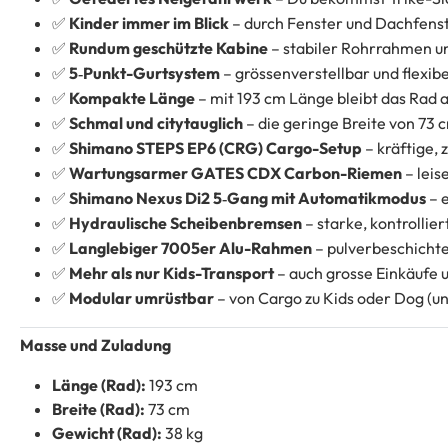
Kinder immer im Blick
– durch Fenster und Dachfenste
✅
Rundum geschützte Kabine
– stabiler Rohrrahmen un
✅
5‑Punkt-Gurtsystem
– grössenverstellbar und flexibe
✅
Kompakte Länge
– mit 193 cm Länge bleibt das Rad a
✅
Schmal und citytauglich
– die geringe Breite von 73 
✅
Shimano STEPS EP6 (CRG) Cargo-Setup
– kräftige, 
✅
Wartungsarmer GATES CDX Carbon-Riemen
– leis
✅
Shimano Nexus Di2 5‑Gang mit Automatikmodus
– 
✅
Hydraulische Scheibenbremsen
– starke, kontrollie
✅
Langlebiger 7005er Alu-Rahmen
– pulverbeschichte
✅
Mehr als nur Kids-Transport
– auch grosse Einkäufe u
✅
Modular umrüstbar
– von Cargo zu Kids oder Dog (u
✅
Masse und Zuladung
Länge (Rad):
193 cm
Breite (Rad):
73 cm
Gewicht (Rad):
38 kg