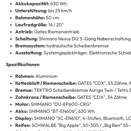
Akkukapazität:
630 Wh
Unterstützung:
bis 25 km/h
Rahmenhöhe:
50 cm
Laufradgröße:
16 / 20"
Antrieb:
Gates Riemenantrieb
Schaltung:
Shimano Nexus Di2 5-Gang Nabenschaltung
Bremssystem:
hydraulische Scheibenbremse
Ausstattung:
Systemgepäckträger, Elektronische Schieb
Spezifikationen
Rahmen:
Aluminium
Kettenblatt / Riemenscheibe:
GATES "CDX", 55 Zähne, 
Bremse:
TEKTRO Scheibenbremse Auriga Twin / Tetro
Zahnkranz / Riemenscheibe:
GATES "CDX", 34 Zähne
Motor:
SHIMANO "DU-EP600-CRG"
Akku:
SHIMANO "BT-EN606", 630 Wh
Display:
SHIMANO "SC-EN610", 4-Stufen, Bluetooth, 
Reifen:
SCHWALBE "Big Apple", 50-305 / „Big Ben“ 55-