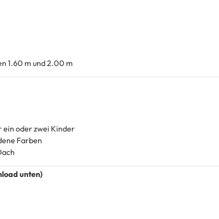
en 1.60 m und 2.00 m
r ein oder zwei Kinder
edene Farben
Dach
load unten)