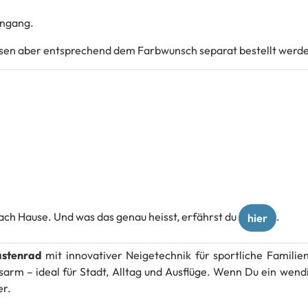
ingang.
ssen aber entsprechend dem Farbwunsch separat bestellt werd
 nach Hause. Und was das genau heisst, erfährst du
.
hier
astenrad
mit innovativer Neigetechnik für sportliche Familie
arm – ideal für Stadt, Alltag und Ausflüge. Wenn Du ein wendi
er.