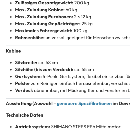
Zulässiges Gesamtgewicht:
200 kg
Max. Zuladung Kabine:
60 kg
Max. Zuladung Euroboxen:
2 × 12 kg
Max. Zuladung Gepäckträger:
25 kg
Maximales Fahrergewicht:
100 kg
Rahmenhöhe:
universal, geeignet für Menschen zwisch
Kabine
Sitzbreite:
ca. 68 cm
Sitzhöhe (bis zum Verdeck):
ca. 65 cm
Gurtsystem:
5-Punkt Gurtsystem, flexibel einsetzbar fü
Polster
zum Reinigen einfach herausnehmbar, verschi
Verdeck
abnehmbar, mit Mückengitter und Fenster im 
Ausstattung (Auswahl –
genauere Spezifikationen
im Down
Technische Daten
Antriebssystem:
SHIMANO STEPS EP6 Mittelmotor