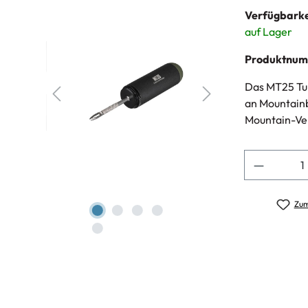
Verfügbarke
auf Lager
Produktnu
Das MT25 Tub
an Mountainb
Mountain-Ver
Anzahl
Zum