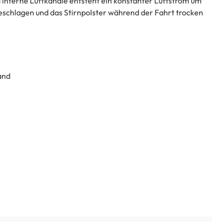
 interne Luftkanäle entsteht ein konstanter Luftstrom um
eschlagen und das Stirnpolster während der Fahrt trocken
and