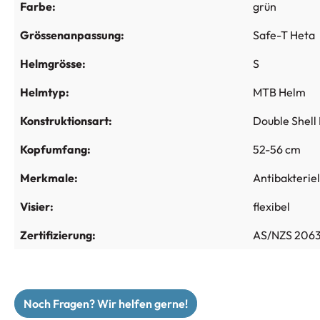
Farbe:
grün
Grössenanpassung:
Safe-T Heta
Helmgrösse:
S
Helmtyp:
MTB Helm
Konstruktionsart:
Double Shell 
Kopfumfang:
52-56 cm
Merkmale:
Antibakteriel
Visier:
flexibel
Zertifizierung:
AS/NZS 206
Noch Fragen? Wir helfen gerne!