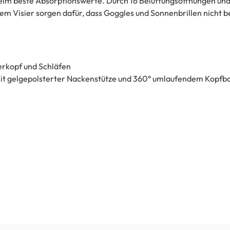
elm beste Absorptionswerte. Durch 16 Belüftungsöffnungen und
m Visier sorgen dafür, dass Goggles und Sonnenbrillen nicht b
erkopf und Schläfen
mit gelgepolsterter Nackenstütze und 360° umlaufendem Kopfb