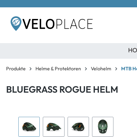
inhalt springen
HO
Produkte
Helme & Protektoren
Velohelm
MTB H
BLUEGRASS ROGUE HELM