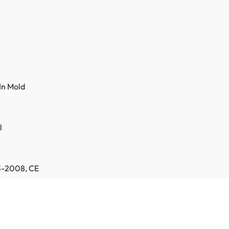
In Mold
l
3-2008
, CE