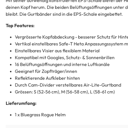
Mit seiner aufwendig konstruierten EPS-Schale bietet der H
deinen Kopf herum. Die beiden Belüftungsöffnungen unter de
bleibt. Die Gurtbänder sind in die EPS-Schale eingebettet.
Top Features:
Vergrösserte Kopfabdeckung - besserer Schutz für Hint
Vertikal einstellbares Safe-T Heta Anpassungssystem 
Einstellbares Visier aus flexiblem Material
Kompatibel mit Googles, Schutz- & Sonnenbrillen
16 Belüftungsöffnungen und interne Luftkanäle
Geeignet für Zopfträger/innen
Reflektierende Aufkleber hinten
Durch Cam-Divider verstellbares Air-Lite-Gurtband
Grössen: S (52-56 cm), M (56-58 cm), L (58-61 cm)
Lieferumfang:
1 x Bluegrass Rogue Helm