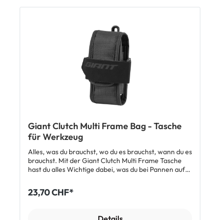
Reflektorelemente TPU-Kabelöffnung vorne
Abmessungen: ca. 21 x 11 x 4 cm Max. Zuladung: 1 kg
Volumen: ca. 0,9 l Gewicht: ca. 100 g Lieferumfang: 1
x Brooks Scape Top Tube Oberrohrtasche mit
Schrauben
Giant Clutch Multi Frame Bag - Tasche
für Werkzeug
Alles, was du brauchst, wo du es brauchst, wann du es
brauchst. Mit der Giant Clutch Multi Frame Tasche
hast du alles Wichtige dabei, was du bei Pannen auf
dem Trail brauchst. Features ausreichend Platz für
Schlauch, Reifenheber und 2 C02-Kartusche mit
23,70 CHF*
Pumpenkopf flexible Montage per Klettband an
Oberrohr, Unterrohr, Sattelunterbau oder
Sattelstütze mit Verwendung der Aluminium
Details