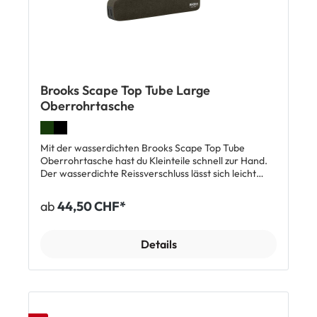
Brooks Scape Top Tube Large
Oberrohrtasche
Mit der wasserdichten Brooks Scape Top Tube
Oberrohrtasche hast du Kleinteile schnell zur Hand.
Der wasserdichte Reissverschluss lässt sich leicht
öffnen und hält absolut dicht. Mit Nylonschnallen und
Hypalon-Klettbändern kannst du sie schnell und
ab
44,50 CHF*
sicher am Oberrohr befestigen. Durch die
verschweisste Konstruktion behält die Tasche
dauerhaft ihre Stromlinienform. Top Features:
Details
Wasserdicht Sehr robust Beidseitiger wasserdichter
Reissverschluss Seiten und Boden gepolstert
Reflektorelemente TPU-Kabelöffnung vorne
Abmessungen: ca. 37 x 11 x 4,6 cm Max. Zuladung: 1,5
kg Volumen: ca. 1,5 l Gewicht: ca. 100 g
Lieferumfang: 1 x Brooks Scape Top Tube Large