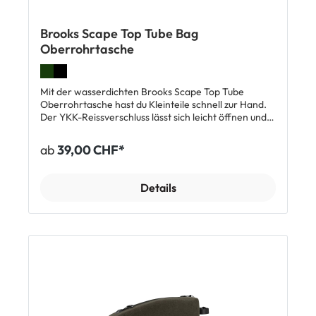
Brooks Scape Top Tube Bag
Oberrohrtasche
Mit der wasserdichten Brooks Scape Top Tube
Oberrohrtasche hast du Kleinteile schnell zur Hand.
Der YKK-Reissverschluss lässt sich leicht öffnen und
hält absolut dicht. Die Tasche ist von innen mit
Schaumstoff gepolstert, um empfindliche
ab
39,00 CHF*
Gegenstände zu schützen und Klappergeräusche zu
reduzieren. Mit Hypalon-Klettbändern kannst du sie
schnell und sicher am Oberrohr befestigen. Top
Details
Features: Wasserdicht Sehr robust Leichtgängiger
YKK Reissverschluss Seiten und Boden gepolstert
Reflektorelemente TPU-Kabelöffnung vorne
Abmessungen: ca. 21 x 11 x 4 cm Max. Zuladung: 1 kg
Volumen: ca. 0,9 l Gewicht: ca. 100 g Lieferumfang: 1
x Brooks Scape Top Tube Oberrohrtasche