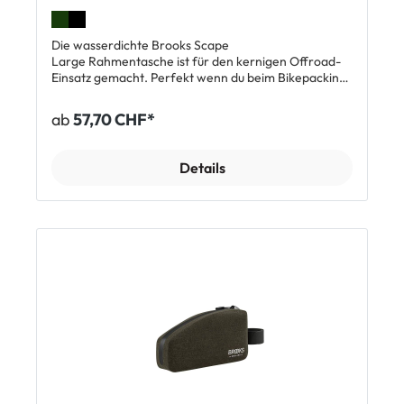
Die wasserdichte Brooks Scape
Large Rahmentasche ist für den kernigen Offroad-
Einsatz gemacht. Perfekt wenn du beim Bikepacking
sperrige Gegenstände wie Zeltstangen verstauen
willst. Sie passt an so gut wie alle Rahmen in
ab
57,70 CHF*
Standardgrösse. Zwei durchgehende
Reissverschlüsse erlauben schnellen Zugriff auf den
Inhalt. Im Hauptfach findest du eine interne
Details
Orgatasche und und eine Kabelöffnung. Auf der
anderen Seite ist eine Aussentasche für Kleinteile,
die jederzeit griffbereit sein müssen. Mit Hypalon-
Klettbändern lässt sich die Tasche leicht und sicher
am Rahmen befestigen. Top Features: Wasserdicht
Einfacher Zugriff mit durchgehenden
Reissverschlüssen Hauptfach mit Innentasche und
Kabelöffnung Seitlich reflektierendes Logo Max.
Zuladung: 3 kg Abmessungen: ca. 50 x 12 x 6 cm
Volumen: ca. 3,5 l Gewicht: ca. 215 g Lieferumfang: 1
x Brooks Scape Large Rahmentasche