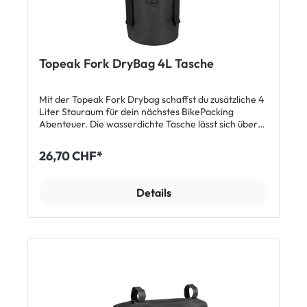
Auflagefläche eine Schutzfolie auf dem Rahmen
aufzubringen. Lieferumfang 1 x Topeak Fastfuel
DryBag II Oberrohrtasche
Topeak Fork DryBag 4L Tasche
Mit der Topeak Fork Drybag schaffst du zusätzliche 4
Liter Stauraum für dein nächstes BikePacking
Abenteuer. Die wasserdichte Tasche lässt sich über
den Topeak VersaCage (nicht enthalten) an der
Gabel deines Velos fixieren. Das Roll-Top-Design
26,70 CHF*
verschliesst die Tasche über ein Rollsystem und
schützt so zuverlässig vor dem Eindringen von
Wasser. Über das Ablass-Ventil kann enthaltene Luft
Details
abgeführt werden, so dass das Packmass auf ein
Minimum reduziert wird. Features Wasserdichte
Bikepacking Tasche für Gabelmontage 4 Liter
Fassungsvermögen Roll-Top Design Luftablassventil
Maximale Belastung: 3 kg Materia: TPU Masse: 38 x
13 x 12.8 cm Gewicht: 116 g Tipp: Zur Optimierung der
Fahreigenschaften empfehlen wir dir gleich 2 Fork
Drybags – so hast du 8 Liter Fassungsvermögen mit
einer optimalen Verteilung bei niedrigem