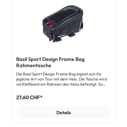
Basil Sport Design Frame Bag
Rahmentasche
Die Basil Sport Design Frame Bag eignet sich für
jegliche Art von Tour mit dem Velo. Die Tasche wird
via Klettband am Rahmen des Velos befestigt. So
kannst du problemlos dein Smartphone mitnehmen
und sogar durch das transparente Fenster bedienen.
27,60 CHF*
Das wasserabweisende Polyester Material hält alles
im Inneren trocken. Die Tasche verfügt über ein
Hauptfach mit Inner-Mesh-Pocket, weiterhin gibt es
Details
noch eine Öffnung für Kopfhörer, ideal, wenn du
während der Fahrradfahrt Musik hören willst. Eine
Regenhülle sorgt für einen extra Schutz gegen starke