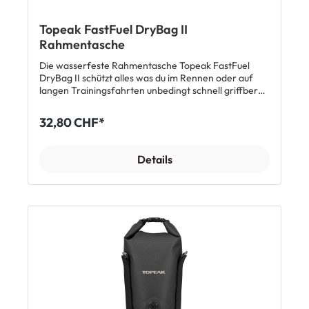
Topeak FastFuel DryBag II
Rahmentasche
Die wasserfeste Rahmentasche Topeak FastFuel
DryBag II schützt alles was du im Rennen oder auf
langen Trainingsfahrten unbedingt schnell griffbereit
haben solltest. Die Velotasche bietet 0.8 Liter
Fassungsvermögen und kann wahlweise mit Strap-
32,80 CHF*
Bändern oder direkt an den Aufnahme-Ösen am
Rahmen fixiert werden. Dank des Sitzes am
Oberrohr hast du wertvolle und wichtige Inhalte wie
Details
Smartphone, Geld und Powerbars immer im Blick und
auch während der Fahrt zugänglich. Features
Aerodynamische Oberrohrtasche für Rennvelos
Wasserdicht mit wasserresistentem Reissverschluss
0.8 Liter Inhalt Montage über Strap-Bänder oder
direkter Aufnahme am Rahmen Passend für
Steuerrohre mit 35-75 mm Durchmesser und
Oberrohre mit 35–120 mm Durchmesser Material:
TPU Masse: 25.6 x 8.1 x 5.3 cm Gewicht: 112 g Tipp:
Durch den direkten Sitz auf dem Rahmen kann Staub
und Schmutz zwischen Rahmen und Tasche gelangen.
Um den Lack zu schützen, empfehlen wir dir, an der