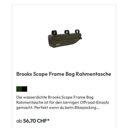
Regenschauer. Weitere Merkmale: Für jede Art von
Velo geeignet Befestigung mittels Klettband
Reflektierende Details Passend für 5.5 Inch
Smartphone-Displays Wasserdicht Masse: 19 cm x 11
cm x 11 cm Lieferumfang: 1 x Basil Sport Design
Frame Bag Rahmentasche
Brooks Scape Frame Bag Rahmentasche
Die wasserdichte Brooks Scape Frame Bag
Rahmentasche ist für den kernigen Offroad-Einsatz
gemacht. Perfekt wenn du beim Bikepacking
sperrige Gegenstände wie Zeltstangen verstauen
willst. Sie passt an so gut wie alle Rahmen in
ab
56,70 CHF*
Standardgrösse. Zwei durchgehende
Reissverschlüsse erlauben schnellen Zugriff auf den