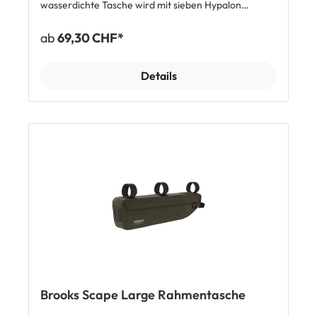
wasserdichte Tasche wird mit sieben Hypalon
Klettverschlüssen am Rahmen befestigt und kann mit
bis zu 3 kg beladen werden. Für kleinere
ab
69,30 CHF*
Gegenstände, die schnell greifbar sein müssen, gibt
es eine ebenfalls wasserdichte Seitentasche. Die
Reissverschlüsse lassen sich mit einem Finger rasch
Details
öffnen und verschliessen. Top Features: Wasserdicht
Sehr robust Hauptfach mit beschichtetem und
abgedecktem YKK-Reissverschluss Seitentasche mit
wasserfestem KCC Reissverschluss Reflektierende
Design Elemente TPU Kabelöffnung vorne
Abmessungen: 480 x 290 x 60 mm Gewicht: 390 g
Zuladung bis 3 kg Passt zu den meisten Rahmen
Lieferumfang: 1 x Brooks Scape Full Frame
Rahmentasche
Brooks Scape Large Rahmentasche