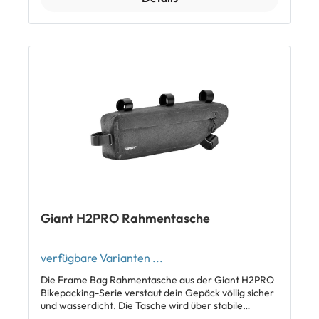
Montageplatte auch direkt am Flaschenhalter
positionierbar Grösse: 60x50x150mm Gewicht: 75g
Material:420D Nylon-Gewebe Fächer: 1 Hauptfach
für einen Schlauch, 2 Seitenfächer für einen
Reifenheber und zwei 16g C02-Patronen Halterung:
Alu-Montageplatte mit Schrauben und/oder mit
3.5x350mm Anti-Rutsch-Klettband Lieferumfang: 1 x
Giant Clutch Multi Frame Bag - Tasche für Werkzeug,
inkl. Aluplatte für Flaschenhaltermontage
Giant H2PRO Rahmentasche
verfügbare Varianten ...
Die Frame Bag Rahmentasche aus der Giant H2PRO
Bikepacking-Serie verstaut dein Gepäck völlig sicher
und wasserdicht. Die Tasche wird über stabile
Klettbänder im Rahmendreieck fixiert und ist so