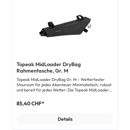
Aussenmaterial und die wasserabweisenden
Reissverschlüsse ist dein Gepäck gut und sicher
verpackt. Top-Features: 3 bzw. 4.5 Liter
Fassungsvermögen Wasserabweisendes, robustes
Aussenmaterial Schneller Zugriff über beidseitige,
wasserabweisende Reissverschlüsse Montage über
Klettband Passend für Sitzrohr: ø 28-60 mm
Oberrohr: ø 45-66 mm Unterrohr: ø 38-70 mm
Masse: 37.5 x 12 x 6 cm (3 Liter) / 46 x 12 x 6 cm (4.5
Liter) Gewicht: 227 g (3 Liter) / 292 g (4.5 Liter)
Lieferumfang: 1 x Topeak Topeak MidLoader
Bikepacking Rahmentasche
Topeak MidLoader DryBag
Rahmentasche, Gr. M
Topeak MidLoader DryBag Gr. M – Wetterfester
Stauraum für jedes Abenteuer Minimalistisch, robust
und bereit für jedes Wetter: Die Topeak MidLoader
DryBag in Grösse M bietet Dir cleveren Stauraum im
Rahmendreieck, ohne Dein Fahrverhalten zu
85,40 CHF*
beeinflussen. Ideal für Abenteuer, Pendelstrecken
und lange Tage im Sattel. Vorteile & Merkmale ✅
Wetterfeste Konstruktion – Umweltfreundliches
Details
TPU-Material und versiegelte Nähte sorgen für
zuverlässigen Schutz bei Regen, Matsch und