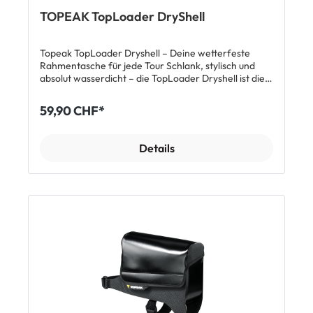
TOPEAK TopLoader DryShell
Topeak TopLoader Dryshell – Deine wetterfeste
Rahmentasche für jede Tour Schlank, stylisch und
absolut wasserdicht – die TopLoader Dryshell ist die
perfekte Lösung für alle, die unterwegs direkten
Zugriff auf Smartphone & Essentials wollen. Cleanes
59,90 CHF*
Design, maximale Funktionalität und sicherer Halt auf
jedem Velo. Du willst super aufgeräumt unterwegs
sein und Deine wichtigsten Dinge immer griffbereit
Details
haben? Die TopLoader Dryshell macht es möglich:
wasserdicht, mit cleverem Magnetverschluss und
flexiblen Befestigungsoptionen – für jede Fahrt, egal
bei welchem Wetter. Vorteile & Merkmale ✅
Wetterfest & wasserdicht – Schützt Deine Ausrüstung
zuverlässig vor Regen und Schmutz. ✅
Magnetverschluss – Für blitzschnellen Zugriff auf
Dein Smartphone oder Zubehör. ✅ Flexibel
montierbar – Schraubbefestigung bei Rahmen mit
Aufnahmeösen oder Riemenbefestigung für alle
anderen Bikes. ✅ Kompatibel mit grossen
Smartphones – Bis zu 6.9 Zoll (16.3 × 7.7 cm). ✅
Cleanes Design – Schlank, stylisch und perfekt