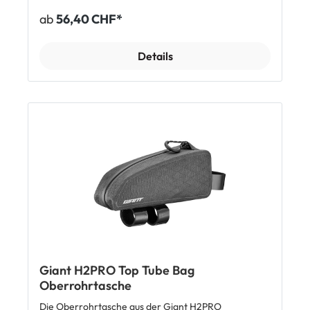
während der Tour nie im Weg. Durch die mittige
ab
56,40 CHF*
Platzierung ist sie ideal zur Unterbringung von
sperrigem und schwerem Gepäck geeignet. Das
wasserdichte und stabile H2Tex Material aus 3
Details
Schichten und der abgedichtet Reissverschluss
schützen den Inhalt vor Feuchtigkeit und Schmutz.
Durch einen Hidden-Port lässt sich dein Smartphone
sicher laden oder der Schlauch eines Trinksystems
gut verlegen. Features Wasserdichte Bikepacking
Rahmentasche Ideal für Mehrtagestrips und Gravel-
Einsatz Perfekt für sperriges und schweres Gepäck
Geschützter Kabelausgang für Ladekabel oder
Trinkschläuche Hochwertiger, abgedichteter und
leichtlaufender Reissverschluss Abmessung: 43.5 x 6
x 11.5 cm (M) / 46.5 x 6 x 13 cm (L) / 50 x 6 x 14 cm (XL)
Volumen: 3 L (M) / 4 L (L) / 4.5 L (XL) Material: H2 Tex
– dreilagiges wasserdichtes Gewebe Lieferumfang 1
x Giant H2PRO Frame Bag Bikepacking
Rahmentasche
Giant H2PRO Top Tube Bag
Oberrohrtasche
Die Oberrohrtasche aus der Giant H2PRO