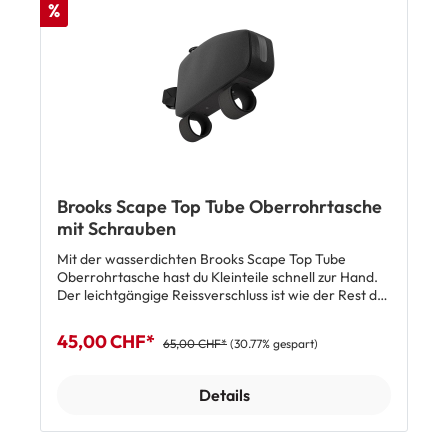
%
Oberrohrtasche
Brooks Scape Top Tube Oberrohrtasche
mit Schrauben
Mit der wasserdichten Brooks Scape Top Tube
Oberrohrtasche hast du Kleinteile schnell zur Hand.
Der leichtgängige Reissverschluss ist wie der Rest der
Tasche absolut wasserdicht. Die Tasche ist von innen
mit Schaumstoff gepolstert, um empfindliche
45,00 CHF*
65,00 CHF*
(30.77% gespart)
Gegenstände zu schützen und Klappergeräusche zu
reduzieren. Die Tasche lässt sich wahlweise mit
Hypalon-Klettbändern befestigen oder mit zwei
Details
Schrauben am Oberrohr fest anschrauben. Top
Features: Wasserdicht Sehr robust Leichtgängiger
Reissverschluss Seiten und Boden gepolstert