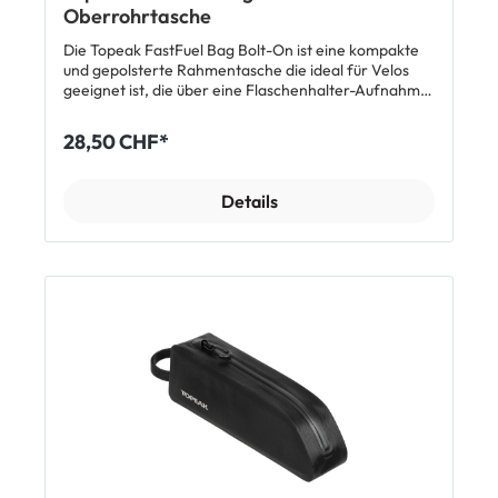
Oberrohrtasche
Die Topeak FastFuel Bag Bolt-On ist eine kompakte
und gepolsterte Rahmentasche die ideal für Velos
geeignet ist, die über eine Flaschenhalter-Aufnahme
am Oberrohr verfügen. Die Tasche kann hierüber
direkt sauber am Rahmen verschraubt werden.
28,50 CHF*
Alternativ lässt sich die FastFuel mit dem zusätzlichen
Klettband auch an Standard-Rahmen am Oberrohr
fest fixieren. Die Rahmentasche bietet 0.5 Liter Platz
Details
für alles was du schnell griffbereit und sicher im Auge
haben möchtest. Der verdeckte Kabelkanal bietet
einen vor Wind und Wetter geschützten Zugang zum
inneren der Tasche. Features Oberrohrtasche mit
0.5 Liter Volumen Montage wahlweise über
Flaschenhalter-Aufnahme am Oberrohr oder
Klettstrip Zusätzliche Fixierung am Steuerrohr über
Klettgurt Durchgehender Reissverschluss Verdeckter
Kabelkanal Passende für Velos mit 35 -75 mm
Durchmesser am Oberrohr und 30-50 mm
Durchmesser am Steuerkopf Material: 500D
Polyester / PU-Leder / TPE / Technisches Polymer
Grösse: 18.7 x 8.2 x 4 cm Gewicht: 70 g Lieferumfang
1 x Topeak FastFuel Bag Bolt-On Oberrohrtasche