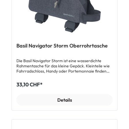
Basil Navigator Storm Oberrohrtasche
Die Basil Navigator Storm ist eine wasserdichte
Rahmentasche für das kleine Gepäck. Kleinteile wie
Fahrradschloss, Handy oder Portemonnaie finden
problemlos Platz. Die Tasche wird mit Klettbändern
am Oberrohr des Rahmens befestigt. Dank der Ant-
33,10 CHF*
Rutsch-beschichtung bleibt sie sicher und fest an
ihrem Platz. Der Boden aus Tarpulin lässt sich leicht
abwischen und altert kaum. Reflektierende Details an
Details
den Seiten sorgen für zusätzliche Sichtbarkeit.
Features: Wasserdichte Oberrohrtasche Befestigung
per Klettband Anti-Rutsch-Beschichtung
Reflektierende Details Abmessungen: 16 x 38 x 6 cm
(aussen) Lieferumfang: 1 x Basil Navigator Storm
Oberrohrtasche