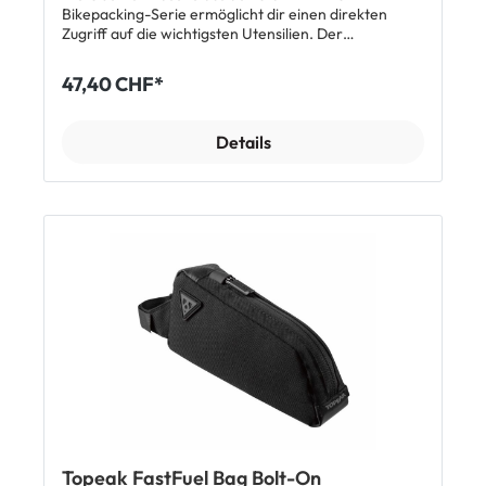
Bikepacking-Serie ermöglicht dir einen direkten
Zugriff auf die wichtigsten Utensilien. Der
abgedichtete Reissverschluss ist mit einer Hand
bedienbar. Die Velotasche wird mit stabilen aber
47,40 CHF*
weichen Velcro Straps sicher an Vorbau und
Oberrohr fixiert. Die grosse Öffnung erleichtert das
Befüllen und die Entnahme des Inhalts.
Details
Reflektierende Elemente sorgen für zusätzliche
Sichtbarkeit. Features Wasserdichte Bikepacking
Satteltasche Ideal für Tagestouren, Mehrtagestrips
und Gravel-Einsatz Schneller Zugriff mit einer Hand
auf oft und schnell benötigte Dinge, wie Powerbar,
Sonnencreme und Smartphone Grosse Öffnung für
einfaches Befüllen stabile Befestigung per Velcro
Straps mit Klettverschluss an Vorbau und Oberrohr
reflektierende Elemente für zusätzliche Sicherheit
Abmessung: 20.5 x 5 x 8 cm Volumen: 0.8 Liter
Material: H2 Tex – dreilagiges wasserdichtes
Gewebe Lieferumfang 1 x Giant H2PRO Top Tube
Bag Bikepacking Oberrohrtasche
Topeak FastFuel Bag Bolt-On