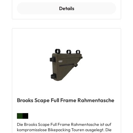
Inhalt. Im Hauptfach findest du eine interne
Details
Orgatasche und und eine Kabelöffnung. Auf der
anderen Seite ist eine Aussentasche für Kleinteile,
die jederzeit griffbereit sein müssen. Mit Hypalon-
Klettbändern lässt sich die Tasche leicht und sicher
am Rahmen befestigen. Top Features: Wasserdicht
Einfacher Zugriff mit durchgehenden
Reissverschlüssen Hauptfach mit Innentasche und
Kabelöffnung Max. Zuladung: 3 kg Abmessungen: ca.
46 x 12 x 6 cm Volumen: ca. 3 l Gewicht: ca. 200 g
Lieferumfang: 1 x Brooks Scape Frame Bag
Rahmentasche
Brooks Scape Full Frame Rahmentasche
Die Brooks Scape Full Frame Rahmentasche ist auf
kompromisslose Bikepacking Touren ausgelegt. Die