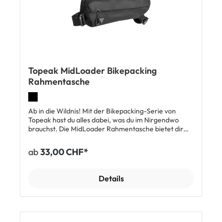
Schwerpunkt. Hinweis: Das Topeak VersaCage zur
Montage an der Gabel ist nicht enthalten.
Lieferumfang 1 x Topeak Fork Drybag 4L Velotasche
für Gabel
Topeak MidLoader Bikepacking
Rahmentasche
Ab in die Wildnis! Mit der Bikepacking-Serie von
Topeak hast du alles dabei, was du im Nirgendwo
brauchst. Die MidLoader Rahmentasche bietet dir
mit 3 bzw. 4.5 Liter Fassungsvermögen idealen Platz
für kleines aber schweres Gepäck. Mit ihrer
ab
33,00 CHF*
Positionierung im ungenutzten Raum des
Rahmendreiecks, bietet sie die Möglichkeit,
Gegenstände zu transportieren, ohne die
Details
Fahreigenschaften des Velos gravierend zu
verändern. Die Tasche wird bequem per
Klettverschluss am Rahmen befestigt und lässt sich
über zwei gut zugängliche, seitliche Reissverschlüsse
komfortabel befüllen. Durch das robuste