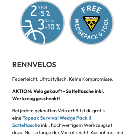
RENNVELOS
Federleicht. Ultrastylisch. Keine Kompromisse.
AKTION: Velo gekauft - Satteltasche inkl.
Werkzeug geschenkt!
Bei jedem gekauften Velo erhältst du gratis
eine
Topeak Survival Wedge Pack II
Satteltasche
inkl. hochwertigem Werkzeugset
dazu. Nur so lange der Vorrat reicht! Ausnahme sind