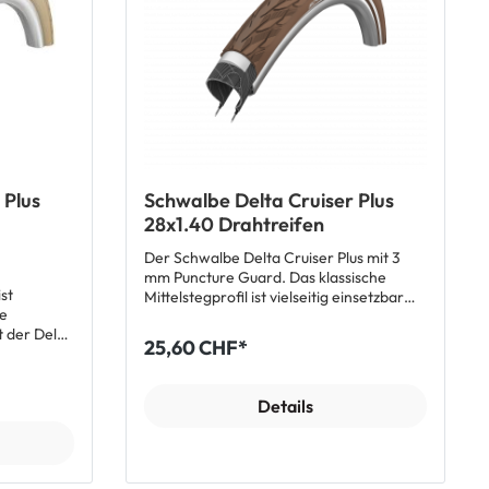
Microverzahnung Addix Compount
Verwendung mit Schlauch Lieferumfang:
1 x Schwalbe Billy Bonkers Drahtreifen
Alle Modell Schwalbe Billy Bonkers
anzeigen
r
 Plus
Schwalbe Delta Cruiser Plus
28x1.40 Drahtreifen
Der Schwalbe Delta Cruiser Plus mit 3
mm Puncture Guard. Das klassische
ist
Mittelstegprofil ist vielseitig einsetzbar
me
und bietet angenehme
t der Delta
Rolleigenschaften. Natürlich ist der Delta
25,60 CHF*
se und
Cruiser Plus mit 50 EPI Karkasse und
er Delta
Reflexstreifen ausgestattet. Weitere
e Guard
Merkmale: Puncture Guard Vielseitig
Details
einsetzbar 50 EPI Karkasse
Lieferumfang: 1 x Schwalbe Drahtreifen
Delta Cruiser Plus braun-reflex 700x35C
Alle Modell Schwalbe Delta Cruiser Plus