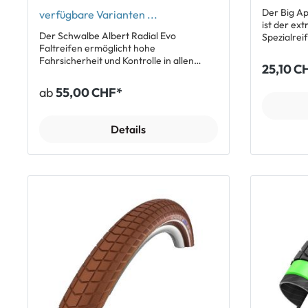
Schwalbe 
Der Big A
verfügbare Varianten ...
ist der ex
Der Schwalbe Albert Radial Evo
Spezialrei
Faltreifen ermöglicht hohe
macht ihn 
Fahrsicherheit und Kontrolle in allen
Transportr
25,10 C
Situationen. Durch die neue Schwalbe
das grosse
Radialkarkasse ist die Auflagefläche des
Ballonreif
ab
55,00 CHF*
Pneus grösser. Fahrbahnunebenheiten
deutlich. Features Einsatzgebiet:
werden deutlich besser gefiltert, auch
Trekking, Tour
Grip und Fahrkomfort steigen spürbar
für Lasten
Details
an. Die Konstruktion ermöglicht eine
Performanc
punktuelle Verformung, der Pneu saugt
Beanspruchung) 
sich geradezu an den Untergrund an.
(Sicherheitslev
Durch die grössere Anzahl an Stollen
Compound fü
verbessern sich die Kontrolle beim
geeignet bis 25 
Fahren und die Haltbarkeit des Reifens.
Seitendynamo Lieferu
Die Trail Ausführung ist ideal für Bikes mit
Schwalbe 
mittlerem Federweg und einem breiten
Performance Dr
Einsatzgebiet. Features: Vergrösserte
Schwalbe 
Auflagefläche durch Radialkarkasse
Fahrbahnunebenheiten werden besser
gefiltert Exzellenter Grip – der Pneu
saugt sich förmlich an Maximale
Kontrolle und lange Haltbarkeit durch
viele Stollen Optimiertes Profil Kontrolle