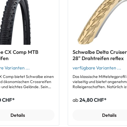
sives Profil Sehr guter
Offenes, aggressives Profil Sehr guter
Grip Hervorragende Selbstreinigung
geeignet
Tubeless Easy E-Bike 50 geeignet
e Big Betty
Lieferumfang: 1 x Schwalbe Big Betty
Reifen Alle Modell Schwalbe Big Betty
anzeigen Alle Modelle Schwalbe Magic
igen (Empfehlung für
Mary anzeigen (Empfehlung fü
Vorderrad)
Vorderrad)
be CX Comp MTB
Schwalbe Delta Cruiser
ifen
28" Drahtreifen reflex
e Varianten ...
verfügbare Varianten ...
X Comp bietet Schwalbe einen
Das klassische Mittelstegprofil 
nd ökonomischen Crossreifen
vielseitig und bietet angeneh
e und leichtes Gelände. Sein
Rolleigenschaften. Natürlich is
des Semi-Slick-Profil
Cruiser Plus mit 50 EPI Karkas
t den guten Kurvengrip und der
Reflexstreifen ausgestattet. D
0 CHF*
ab
24,80 CHF*
uf ist sehr überzeugend.
Cruiser Plus mit 3 mm Punctur
bietet Pannenschutzlevel 5. Top-
ür variable Einsätze
Features: 3 mm PunctureGuard
Details
Details
es Semi-Slick Profil für schnelle
Pannenschutz Klassisches Mittelstegprofil
chaften und guten Kurventrip
(HS 431 Profil) Vielseitiger Reifen mit