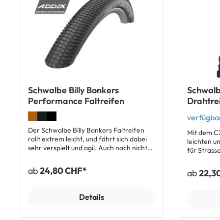
Offenes, aggres
Offenes, aggressives Profil Sehr guter
Grip Hervorragende Selbstreinigung
Grip Hervorragende Selbstreinigung
Tubeless Easy E-Bike 50 
Tubeless Easy E-Bike 50 geeignet
Lieferumfang: 1 x Schwalb
Lieferumfang: 1 x Schwalbe Big Betty
Reifen Alle Modell Schwalbe Big Betty
Reifen Alle Modell Schwalbe Big Betty
anzeigen Alle Modelle Schwalbe Magic
anzeigen Alle Modelle Schwalbe Magic
Mary anze
Mary anzeigen (Empfehlung für
Vorderrad)
Schwalbe Billy Bonkers
Schwal
Performance Faltreifen
Drahtre
verfügbar
Der Schwalbe Billy Bonkers Faltreifen
Mit dem C
rollt extrem leicht, und fährt sich dabei
leichten u
sehr verspielt und agil. Auch nach nicht
für Strass
wirklich gelungen ausgeführten Tricks
ansprechen
und Sprüngen zeigt sich das
unterstütz
ab
24,80 CHF*
ab
22,3
Leichtgewicht ausgesprochen gutmütig
leichte La
und verzeiht auch gröbere Fehler. Das
Details: Hochwertiger Reifen von
Profildesign ist mit maximaler
Schwalbe f
Details
Microverzahnung für staubige
Intelligent
Untergründe oder Brechsand ausgelegt.
Laufeigens
Während in der Mitte kleine Rampen das