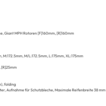
se, Giant MPH Rotoren [F]160mm, [R]160mm
mm, M:172.5mm, M/L:172.5mm, L:175mm, XL:175mm
m, [R]25mm
), folding
alter, Aufnahme für Schutzbleche, Maximale Reifenbreite 38 mm