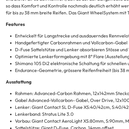
so dass Komfort und Kontrolle nochmals deutlich erhöht w
für bis zu 38 mm breite Reifen. Das Giant WheelSystem mit T
Features
Entwickelt für Langstrecke und ausdauerndes Rennvelo
Handgefertigter Carbonrahmen und Vollcarbon-Gabel
D-Fuse Sattelstütze und Lenker absorbieren Stösse und
Optimierte Lenkerformgebung mit 8° Flare (Ausstellung
Shimano 105 Di2 elektronische Schaltung für schnelle
Endurance-Geometrie, grössere Reifenfreiheit (bis 38 mm
Ausstattung
Rahmen: Advanced-Carbon Rahmen, 12x142mm Steckac
Gabel Advanced-Vollcarbon- Gabel, Over Drive, 12x10
Lenker: Giant Contact SL D-Fuse XS:40/42cm, S:40/
Lenkerband: Stratus Lite 3.0
Vorbau: Giant Contact AeroLight XS:80mm, S:90mm,
Sattelstütze: Giant D-Fuse, Carbon, 14mm offset