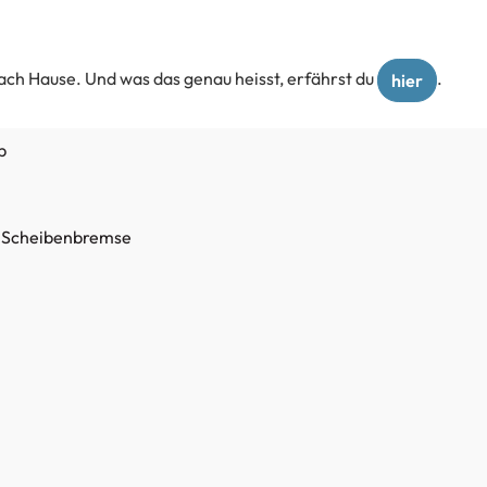
 nach Hause. Und was das genau heisst, erfährst du
.
hier
b
e Scheibenbremse