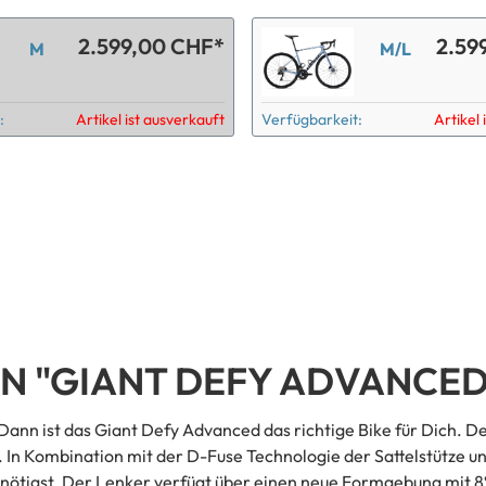
2.599,00 CHF*
2.59
M
M/L
:
Artikel ist ausverkauft
Verfügbarkeit:
Artikel 
 "GIANT DEFY ADVANCED 
 Dann ist das Giant Defy Advanced das richtige Bike für Dich. 
it. In Kombination mit der D-Fuse Technologie der Sattelstütze 
enötigst. Der Lenker verfügt über einen neue Formgebung mit 8° 