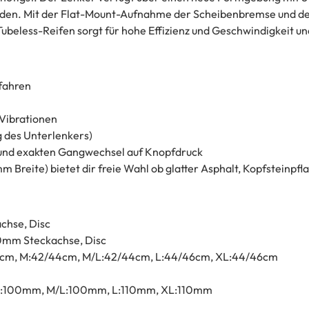
erden. Mit der Flat-Mount-Aufnahme der Scheibenbremse und d
ubeless-Reifen sorgt für hohe Effizienz und Geschwindigkeit u
fahren
 Vibrationen
 des Unterlenkers)
n und exakten Gangwechsel auf Knopfdruck
 Breite) bietet dir freie Wahl ob glatter Asphalt, Kopfsteinpf
hse, Disc
0mm Steckachse, Disc
42cm, M:42/44cm, M/L:42/44cm, L:44/46cm, XL:44/46cm
 M:100mm, M/L:100mm, L:110mm, XL:110mm