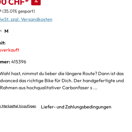
00 CHF*
%
*
(35.01% gespart)
 MwSt. zzgl. Versandkosten
:
M
it:
usverkauft
mmer:
415396
Wahl hast, nimmst du lieber die längere Route? Dann ist das
dvanced das richtige Bike für Dich. Der handgefertigte und
 Rahmen aus hochqualitativer Carbonfaser s ...
 Merkzettel hinzufügen
Liefer- und Zahlungsbedingungen