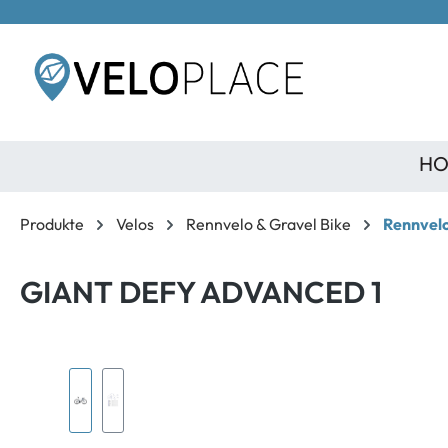
inhalt springen
HO
Produkte
Velos
Rennvelo & Gravel Bike
Rennvel
GIANT DEFY ADVANCED 1