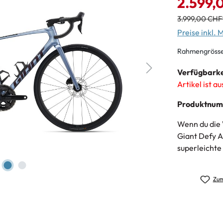
2.599,
3.999,00 CHF
Preise inkl.
Rahmengrösse
Verfügbarke
Artikel ist a
Produktnu
Wenn du die 
Giant Defy A
superleichte
Zum