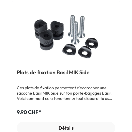
Plots de fixation Basil MIK Side
Ces plots de fixation permettent d'accrocher une
sacoche Basil MIK Side sur ton porte-bagages Basil.
Voici comment cela fonctionne: tout d'abord, tu as
besoin d'un porte-bagages Basil avec trous de
fixation latéraux. C'est là que se vissent les plots. Tu
9.90 CHF*
peux ensuite accrocher de manière pratique et fiable
une sacoche équipée du système MIK Side aux plots
en plastique. Caractéristiques Jeu de 3 plots de
Détails
fixation MIK Side avec vis six pans creux M5 Pour