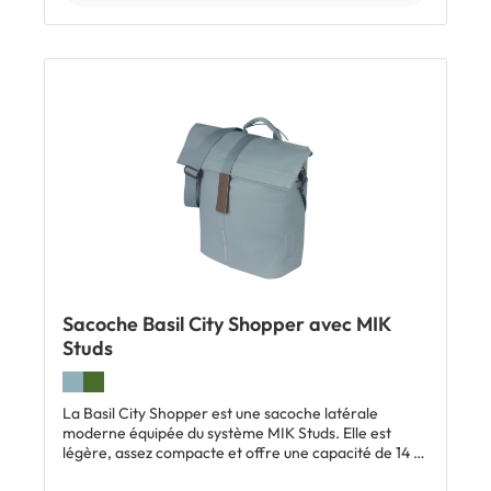
porte-bagages Basil avec trous de fixation latéraux
Compatible avec toutes les sacoches latérales avec
système MIK Side Astuce: tu peux sécuriser ta
sacoche latérale en la verrouillant avec un petit
cadenas. Plus d'informations et une vidéo sur le
système MIK Side ici. Inclus 3 x plots de fixation Basil
MIK Side vis six pans creux M5 et rondelles
d'adaptation pour tubes plus étroits
Sacoche Basil City Shopper avec MIK
Studs
La Basil City Shopper est une sacoche latérale
moderne équipée du système MIK Studs. Elle est
légère, assez compacte et offre une capacité de 14 à
16 litres. Elle est aussi suffisamment robuste pour les