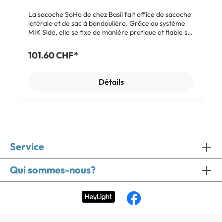
La sacoche SoHo de chez Basil fait office de sacoche
latérale et de sac à bandoulière. Grâce au système
MIK Side, elle se fixe de manière pratique et fiable sur
le côté du porte-bagages. Une fois à pied, tu peux
l'enlever facilement et la porter sur l'épaule à l'aide
101.60 CHF*
de la bandoulière fournie. La fermeture à
enroulement qui protège le contenu de la pluie et de
la saleté est très facile à manipuler. Son tissu
Détails
imperméable convainc également par son toucher et
son design mat. À l'intérieur, un organiseur permet un
rangement ordonné. Pour couronner le tout, elle
intègre une barre à LED NORDLICHT sur le côté qui
se remarque à peine de jour. Une fois allumée, elle te
permet d'être bien visible au crépuscule et dans
l'obscurité. Caractéristiques Sacoche latérale et sac à
Service
bandoulière stylé Barre à LED NORDLICHT intégrée
pour une meilleure visibilité (piles non incluses) Dessus
étanche grâce à la fermeture à enroulement
Qui sommes-nous?
Organiseur amovible pour ordinateur portable
(jusqu'à 15,6 pouces) Système MIK Side - fixation en
un clic S'adapte à tous les porte-bagages MIK Side et
aux porte-bagages compatibles (en savoir plus ici)
Capacité de 17 litres Plus d'informations et une vidéo
sur le système MIK Side ici. Inclus 1 x sacoche Basil