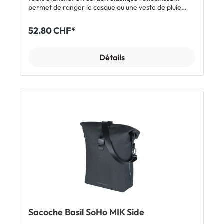
permet de ranger le casque ou une veste de pluie
mouillée après le trajet. Équipée d'une bandoulière
amovible, cette sacoche dispose d'une fermeture à
52.80 CHF*
enroulement et se fixe sur un porte-bagages équipé
du système Basil MIK Side / Studs. Le système de
fixation MIK Studs à l'arrière de la sacoche est moins
Détails
protubérant que les systèmes à crochets ce qui
permet de la porter sur l'épaule. Caractéristiques
Sacoche latérale étanche Volume: jusqu'à 14 L
Système MIK-Studs - fixation solide en un clic (moins
encombrante et donc moins gênante lorsqu'on la
porte sur l'épaule) Se monte sur un porte-bagages
avec système MIK Side / Studs (pour en savoir plus,
cliquer ici) Fermeture à enroulement Avec
bandoulière Bande élastique et éléments
réfléchissants sur les côtés Dimensions: 14 x 24 x 34
cm Plus d'informations et une vidéo sur le système
MIK Side / MIK Studs ici. Inclus 1 x sacoche Basil
Navigator Waterproof avec bandoulière et MIK Studs
Sacoche Basil SoHo MIK Side