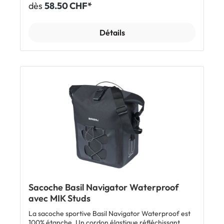
achats quotidiens. Sa fermeture repliée hydrofuge
dès
58.50 CHF*
est fermée par un aimant. La City Shopper se clipse
sur un porte-bagages avec système MIK Side / Studs.
Une fois retirée du vélo, tu peux la porter sur ton
Détails
épaule grâce à sa bandoulière amovible. La sacoche
intègre en outre des éléments réfléchissants discrets
sur trois côtés. Enfin, elle est dotée à l'intérieur d'une
poche zippée pour les petits objets de valeur.
Caractéristiques Sacoche latérale d'un volume de 14
à 16 litres Système MIK Studs - fixation solide en un
clic (moins encombrante et donc moins gênante
lorsqu'on la porte sur l'épaule) Se monte sur un porte-
bagages avec système MIK Side / Studs (pour en
savoir plus, cliquer ici) Fermeture repliée hydrofuge
avec verrouillage magnétique Bandoulière amovible
Dimensions extérieures: 15 x 30 x 34 cm Capacité de
14 à 16 litres Charge maxi: 5 kg Éléments
réfléchissants sur trois côtés Poche zippée à
l'intérieur Plus d'informations et une vidéo sur le
système MIK Side / MIK Studs ici. Inclus 1 x sacoche
Basil City Shopper avec MIK Studs
Sacoche Basil Navigator Waterproof
avec MIK Studs
La sacoche sportive Basil Navigator Waterproof est
100% étanche. Un cordon élastique réfléchissant