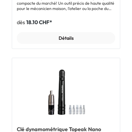
Topeak D-Torq DX avec affichage numérique Coffret
compacte du marché! Un outil précis de haute qualité
et piles
pour le mécanicien maison, l'atelier ou la poche du
maillot. Particulièrement adapté aux cadres carbone
high-tech, aux composants et aux dérailleurs
dès
18.10 CHF*
électroniques. Disponible dans les versions suivantes:
5 = 5 Nm 6 = 6 Nm
Détails
Clé dynamométrique Topeak Nano