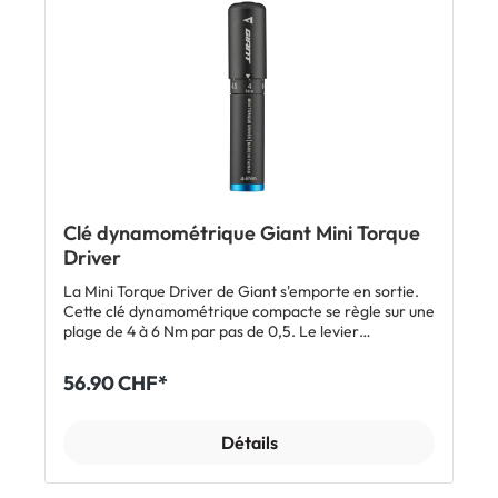
nécessaire. Caractéristiques Clé dynamométrique
avec tête à cliquet réversible Couple de serrage
réglable 2-10 Nm Jeu de 9 embouts Embouts Allen 3 /
4 / 5 / 6 / 8 et 10 Embouts Torx® T20 / T25 et T30
Embouts longs de 30 mm permettant d'atteindre les
vis difficiles d'accès Parties moletées pour faciliter le
retrait Dimensions: 22.7 x 2.5 x 2.15 cm (outil) Poids:
187 g (outil sans embouts) Matériau Corps en
aluminium Tête et embouts en acier trempé S2 Inclus
1 x clé dynamométrique Topeak Torq Stick 4-20 Nm
avec jeu de 9 embouts
Clé dynamométrique Giant Mini Torque
Driver
La Mini Torque Driver de Giant s'emporte en sortie.
Cette clé dynamométrique compacte se règle sur une
plage de 4 à 6 Nm par pas de 0,5. Le levier
rabattable donne le bras de levier nécessaire au
serrage. Les embouts sont rangés dans une sangle
56.90 CHF*
que l'on peut enrouler autour de la clé ou ranger dans
un étui de transport pratique. Caractéristiques Clé
dynamométrique pratique, à emporter en sortie
Détails
Couples de serrage de 4 à 6 Nm Pas de réglage: 0.5
Nm Embouts Allen: 2.5 / 3 / 4 / 5 / 6 mm Embout Torx:
T25 Sangle porte-embouts et étui de transport