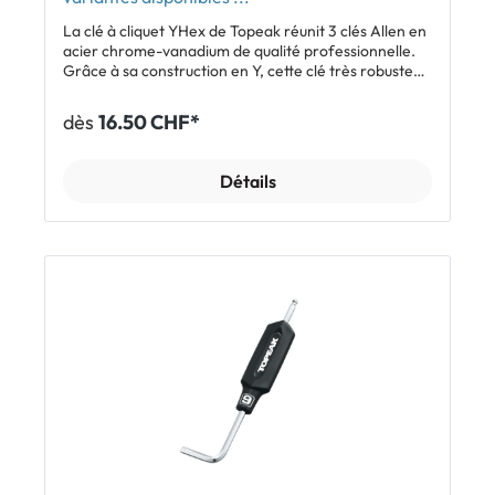
La clé à cliquet YHex de Topeak réunit 3 clés Allen en
acier chrome-vanadium de qualité professionnelle.
Grâce à sa construction en Y, cette clé très robuste
offre un grand effet de levier et une prise en main
optimale. Ses douilles à cliquet garantissent en outre
dès
16.50 CHF*
rapidité et efficacité. Caractéristiques Clé Allen 3 en
1 en Y pour un grand effet de levier et une prise en
main optimale Outil professionnel en acier au
Détails
chrome-vanadium de grande qualité Tailles 2 / 2.5 / 3
mm ou 4 / 5 / 6 mm Douilles à cliquet pour un travail
rapide et efficace Matériau: acier au chrome-
vanadium (embouts) / aluminium (douilles à cliquet) /
polymère (corps) Inclus Clé Allen en Y à cliquet
Topeak YHex