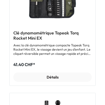
(sacoche fermée) Inclus: 1 x clé dynamométrique
Topeak Torq Mini DX avec clé à cliquet et embouts
sacoche de rangement
Clé dynamométrique Topeak Torq
Rocket Mini EX
Avec la clé dynamométrique compacte Topeak Torq
Rocket Mini EX, le vissage devient un jeu d'enfant. Le
cliquet réversible permet un vissage rapide et précis
dans les endroits étroits. La clé dynamométrique et
ses embouts sont rangés dans une sacoche
41.40 CHF*
suffisamment petite pour être transportée dans la
poche du maillot. Caractéristiques: Clé
dynamométrique avec 12 embouts - Embouts Allen 2 /
Détails
2.5 / 3 / 4 / 5 / 6 / 8 mm - Embouts Torx T10 / T15 /
T20 / T25 - Embout cruciforme Phillips T2 Permet
d'atteindre facilement les endroits étroits Couple
réglable de 1 à 10 Nm Poids: 227 g (outils et sacoche)
Dimensions: 14.5 x 7 x 3 cm (sacoche fermée) Inclus: 1
x clé dynamométrique Topeak Torq Mini EX avec
embouts sacoche de rangement