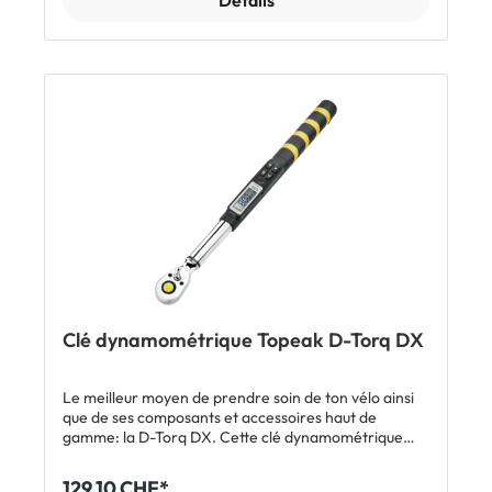
accompagnée de 11 embouts pour une grande
polyvalence. Caractéristiques Clé dynamométrique
numérique, réglable de 1 à 10 Nm Avec écran à LED
pour une lecture facile Embouts Allen: 2 / 2.5 / 3 / 4 /
5 / 6 mm Embouts Torx®: T10 / T15 / T20 / T25
Embout cruciforme Phillips #2 Porte-embouts
(70mm) Matériau: Corps: aluminium, outil: acier au
chrome-vanadium, pochette: 420D / 1000D,
embouts: acier trempé Dimensions: 23 x 15.5 x 2.7 cm
(ouvert), 7 x 15.5 x 3 cm (fermé) Poids: 253 g (outil
avec pochette), 79 g (clé dynamométrique) Avec
pochette et pile AAA Inclus 1 x clé dynamométrique
Topeak E-Torqbar 11 embouts, porte-embouts,
pochette et pile
Clé dynamométrique Topeak D-Torq DX
Le meilleur moyen de prendre soin de ton vélo ainsi
que de ses composants et accessoires haut de
gamme: la D-Torq DX. Cette clé dynamométrique
premium avec cliquet réversible et carré
d'entraînement 3/8", douille porte-embouts 3/8",
129.10 CHF*