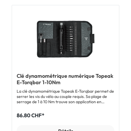
Matériau: corps et poignée en aluminium, porte-
embout en acier Dimensions: 98 x 20 x 32 mm Poids:
132 g Inclus 1 x clé dynamométrique Giant Mini Torque
Driver 6 embouts rangés dans une sangle étui de
transport
Clé dynamométrique numérique Topeak
E-Torqbar 1-10Nm
La clé dynamométrique Topeak E-Torqbar permet de
serrer les vis du vélo au couple requis. Sa plage de
serrage de 1 à 10 Nm trouve son application en
randonnée comme à l'atelier. L'affichage numérique
à LED facilite le réglage du couple souhaité pour un
86.80 CHF*
serrage optimal des vis. Particulièrement pratique: la
clé dynamométrique légère et compacte s'emporte
en sortie. Elle se range dans la pochette fournie,
Détails