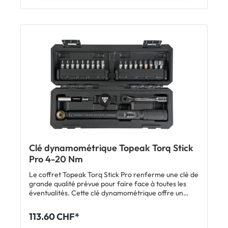
place dans le coffret robuste. Caractéristiques
Coffret avec clé dynamométrique Torq Stick réglable
et molette porte-embout Couple de serrage réglable
de 2 à 10 Nm par pas de 0,5 Nm Cliquet réversible
Molette porte-embout avec bord moleté pour une
bonne prise en main Rallonge porte-embout
magnétique Jeu de 5 embouts Allen 2.5 / 3 / 4 / 5 / 6
mm et 4 embouts Torx T15 / T20 / T25 / T30 Embouts
avec surface moletée pour faciliter le retrait
Matériau: Torq Stick: acier
trempé/aluminium/polymère technique, embouts:
acier trempé Dimensions: Torq Stick: 15 x 2.5 x 2.15
cm / coffret: 17 x 9 x 6 cm Poids: 390 g Inclus Coffret
Topeak Torq Stick Pro 2-10 Nm Avec clé
dynamométrique, molette porte-embout, rallonge
porte-embout magnétique et embouts
Clé dynamométrique Topeak Torq Stick
Pro 4-20 Nm
Le coffret Topeak Torq Stick Pro renferme une clé de
grande qualité prévue pour faire face à toutes les
éventualités. Cette clé dynamométrique offre un
couple de serrage compris entre 4 et 20 Nm avec un
pas de 0,5 Nm. La Torq Stick est équipée d'un cliquet
113.60 CHF*
réversible avec entraînement hexagonal standard.