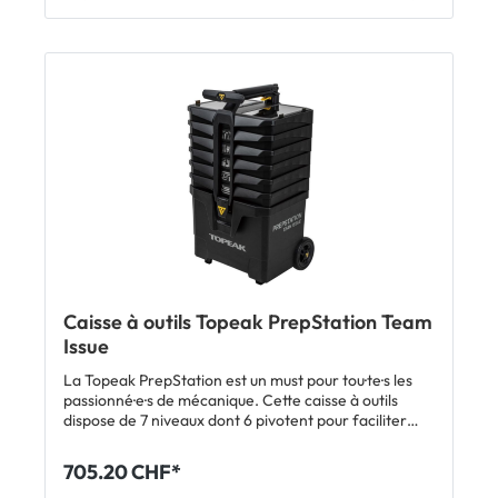
Caisse à outils Topeak PrepStation Team
Issue
La Topeak PrepStation est un must pour tou·te·s les
passionné·e·s de mécanique. Cette caisse à outils
dispose de 7 niveaux dont 6 pivotent pour faciliter
l'accès au contenu. Les solides roues 5 pouces
assurent la mobilité et peuvent être décalées vers
705.20 CHF*
l'arrière à l'arrêt pour augmenter la stabilité. Il suffit