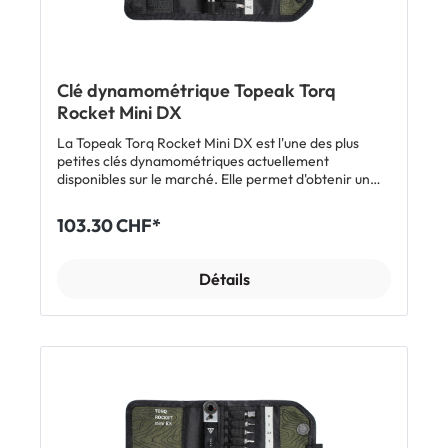
Clé dynamométrique Topeak Torq
Rocket Mini DX
La Topeak Torq Rocket Mini DX est l'une des plus
petites clés dynamométriques actuellement
disponibles sur le marché. Elle permet d'obtenir un
couple de serrage de 1 à 6 Nm. Grâce à ce réglage,
les vis du vélo peuvent être serrées de manière sûre
103.30 CHF*
et fiable. Le cliquet réversible avec porte-embout
hexagonal standard permet un vissage rapide et
précis même dans les endroits difficiles d'accès. La
Détails
clé dynamométrique et ses embouts sont rangés
dans une sacoche suffisamment petite pour être
transportée dans la poche du maillot.
Caractéristiques: Clé dynamométrique avec 11
embouts Clé à cliquet - Embouts Allen 2 / 2.5 / 3 / 4 / 5
/ 6 mm - Embouts Torx T10 / T15 / T20 / T25 - Embout
cruciforme Phillips T2 Permet d'atteindre facilement
les endroits étroits Couple réglable de 1 à 6 Nm Poids:
269 g (outils et sacoche) Dimensions: 13.5 x 7 x 2.5 cm