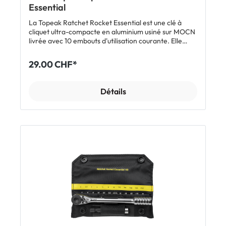
Essential
La Topeak Ratchet Rocket Essential est une clé à
cliquet ultra-compacte en aluminium usiné sur MOCN
livrée avec 10 embouts d'utilisation courante. Elle
dispose d'un porte-embout magnétique pour
accueillir les embouts en acier trempé. Elle permet
29.00 CHF*
d'exercer un couple de serrage allant jusqu'à 18 Nm.
Caractéristiques: Embouts Allen 2 / 2.5 / 3 / 4 / 5 / 6
mm Embouts Torx T10 / T15 / T25 Embout cruciforme
Détails
PH2 Couple de serrage jusqu'à 18 Nm Porte-embout
magnétique Inclus: 1 x clé à cliquet Topeak Ratchet
Rocket Essential avec embouts sacoche de
rangement