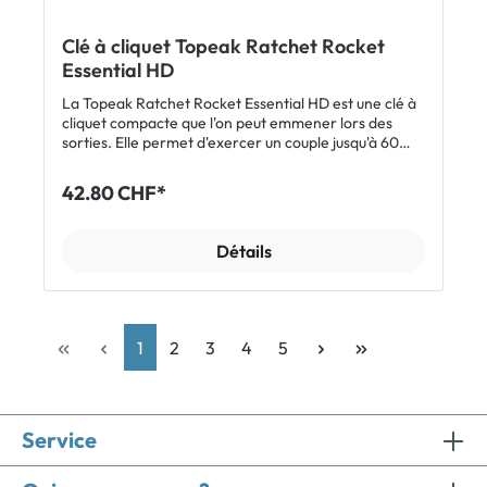
Clé à cliquet Topeak Ratchet Rocket
Essential HD
La Topeak Ratchet Rocket Essential HD est une clé à
cliquet compacte que l'on peut emmener lors des
sorties. Elle permet d'exercer un couple jusqu'à 60
Nm dans un sens ou dans l'autre. Le porte-embout
magnétique te permet soit d'atteindre les vis difficiles
42.80 CHF*
d'accès, soit d'augmenter l'effet de levier en le
plaçant à l'extrémité de la clé. Le set comprend 12
embouts différents rangés dans l'étui en nylon
Détails
robuste. Caractéristiques Set à emporter en sortie
Clé à cliquet avec levier d'inversion Couple jusqu'à 60
Nm 12 embouts: Allen 2 / 2.5 / 3 / 4 / 5 / 6 / 8 mm, Torx
T10 / T15 / T20 / T25, cruciforme PH2 Embouts avec
surface moletée pour une meilleure préhension
1
2
3
4
5
Porte-embout magnétique Étui en nylon avec
fermeture à bouton-pression Matériau: acier / nylon
1000D Dimensions: 13 x 5.2 x 2.5 cm (fermé), 13 x
10.5 x 2.4 cm (ouvert) Poids: 202 g (avec étui) Inclus 1
x clé à cliquet, 12 embouts et un porte-embout
Service
magnétique étui