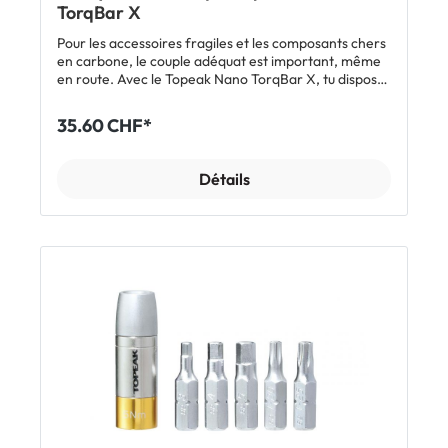
TorqBar X
Pour les accessoires fragiles et les composants chers
en carbone, le couple adéquat est important, même
en route. Avec le Topeak Nano TorqBar X, tu disposes
d'un outil compact qui permet d'appliquer le bon
couple de serrage. Pour un accès rapide, les deux
35.60 CHF*
embouts les plus importants se rangent directement
dans la poignée. Grâce à sa taille, la Nano TorqBar se
range facilement dans une sacoche de selle ou une
Détails
poche de maillot. Caractéristiques: Plage de couples
réglable de 2 à 6 Nm Embouts Allen 3 / 4 / 5 mm
Embouts Torx® T20 / T25 Compartiment pour 2
embouts dans la poignée Boîte de transport Inclus: 1 x
clé dynamométrique Topeak Nano TorqBar X 5
embouts et boîte de transport inclus