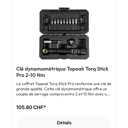
Nm Embouts Allen 2 / 4 et 5 Embouts Torx® T20 et 25
Embouts facilement repérables dans le support
Dimensions: 15 x 2,5 x 2,15 cm (outil) Poids: 172 g (outil
et support) Matériau Clé en acier trempé Embouts en
acier trempé S2 Inclus 1 x clé dynamométrique
Topeak Torq Stick Support et 5 embouts inclus
Clé dynamométrique Topeak Torq Stick
Pro 2-10 Nm
Le coffret Topeak Torq Stick Pro renferme une clé de
grande qualité. Cette clé dynamométrique offre un
couple de serrage compris entre 2 et 10 Nm avec un
pas de 0,5 Nm. La Torq Stick est équipée d'un cliquet
réversible avec entraînement hexagonal standard.
105.80 CHF*
Pour les vis difficiles d'accès, la molette porte-embout
te rendra bien service. La rallonge porte-embout
magnétique permet également de maintenir
Détails
fermement l'embout. Chaque élément trouve sa