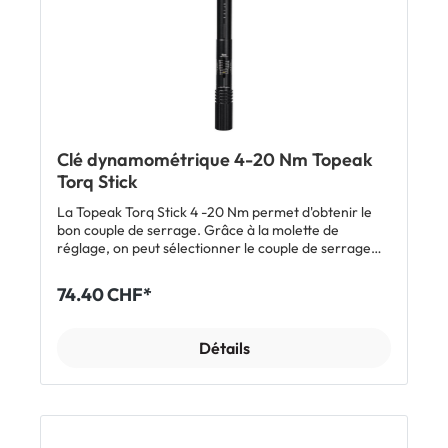
Clé dynamométrique 4-20 Nm Topeak
Torq Stick
La Topeak Torq Stick 4 -20 Nm permet d'obtenir le
bon couple de serrage. Grâce à la molette de
réglage, on peut sélectionner le couple de serrage
souhaité entre 4 et 20 Nm dont la valeur s'affiche
dans la fenêtre située juste au-dessus. Tu peux ainsi
74.40 CHF*
serrer des pièces du cadre ou d'autres composants
avec la force adéquate. Il est possible de choisir le
sens serrage ou desserrage. Le jeu de 9 embouts
Détails
comprend des embouts à empreinte hexagonale de
longueur 30 mm permettant d'atteindre des vis
difficiles d'accès sur le vélo. La partie moletée
simplifie leur retrait du porte-embout. Conseil: placer
le pouce dans la zone marquée de la poignée. On
obtient ainsi une plus grande précision et la sensibilité