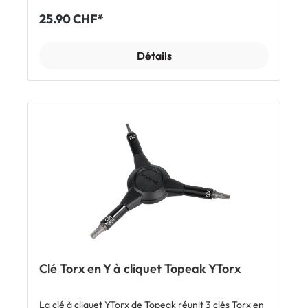
de levier. Les embouts longs de 30 mm facilitent
25.90 CHF*
l'accès aux vis difficiles à atteindre. La partie moletée
simplifie en outre le retrait des embouts de l'outil et
de l'organiseur. La douille à serrage rapide intégrée
Détails
garantit la rapidité et l'efficacité du travail.
Caractéristiques Clé en Y avec 7 fonctions Forme en
Y pour une excellente prise en main et un grand effet
de levier Embouts Allen 4 et 5 mm Cliquet réversible
avec douille à serrage rapide Embouts Allen: 2 et 3
mm Embouts Torx: T10 et T25 Embout cruciforme
Phillips PH2 Embouts longs de 30 mm pour les vis
difficiles d'accès Partie moletée pour un retrait aisé
Corps magnétique Couple maxi: 20 Nm Dimensions:
11.5 x 11.5 cm Poids: 122 g (corps) / 32 g (embouts)
Inclus 1 x clé en Y Topeak Y-Speed Ratchet avec Allen
et cliquet Organiseur avec 5 embouts
Clé Torx en Y à cliquet Topeak YTorx
La clé à cliquet YTorx de Topeak réunit 3 clés Torx en