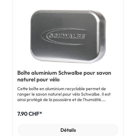
démonte-pneu et gonfleur non inclus
Boîte aluminium Schwalbe pour savon
naturel pour vélo
Cette boîte en aluminium recyclable permet de
ranger le savon naturel pour vélo Schwalbe. Il est
ainsi protégé de la poussière et de l'humidité.
Caractéristiques Boîte en aluminium pour protéger le
savon Insert perforé pour un séchage rapide Look
7.90 CHF*
rétro Inclus 1 x boîte en aluminium Schwalbe pour
savon naturel pour vélo (3 pièces)
Détails