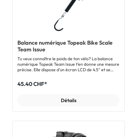
Balance numérique Topeak Bike Scale
Team Issue
Tu veux connaître le poids de ton vélo? La balance
numérique Topeak Team Issue t'en donne une mesure
précise. Elle dispose d'un écran LCD de 4.5" et se
suspend au choix à un crochet solide, un pied d'atelier
ou autre, ou se serre directement dans les mâchoires
45.40 CHF*
du pied d'atelier. Pour facilité la lecture du résultat,
l'écran pivote horizontalement. Caractéristiques
Balance numérique avec écran LED 4.5" pour peser
Détails
vélos, cadres et composants Écran pivotant Charge
maximale: 35 kg Mise en place: suspendue ou serrée
dans le pied d'atelier Matériau: aluminium, polymère
technique, acier trempé Dimensions: 23.5 x 11.5 x 4.5
cm Poids: 500 g Inclus: 1 x balance numérique Topeak
Team Issue