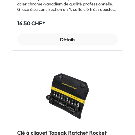
acier chrome-vanadium de qualité professionnelle.
Grâce à sa construction en Y, cette clé très robuste
offre un grand effet de levier et une prise en main
optimale. Ses douilles à cliquet garantissent en outre
16.50 CHF*
rapidité et efficacité. Caractéristiques Clé Torx 3 en 1
en de Y pour un grand effet de levier et une prise en
main optimale Outil professionnel en acier au
Détails
chrome-vanadium de grande qualité Tailles T10 / T25
/ T30 Douilles à cliquet pour un travail rapide et
efficace Inclus Clé Torx en Y à cliquet Topeak YTorx
Remarque: sous réserve de modifications
Clé à cliquet Topeak Ratchet Rocket