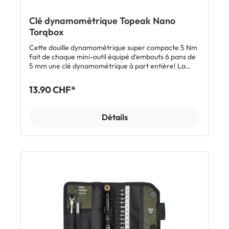
Clé dynamométrique Topeak Nano
Torqbox
Cette douille dynamométrique super compacte 5 Nm
fait de chaque mini-outil équipé d'embouts 6 pans de
5 mm une clé dynamométrique à part entière! La
boîte de transport incluse offre de la place pour la
douille et les 5 embouts les plus importants. Ce set
13.90 CHF*
permet de garantir un couple de serrage adapté aux
composants et de protéger les pièces en carbone
chères des détériorations.
Détails