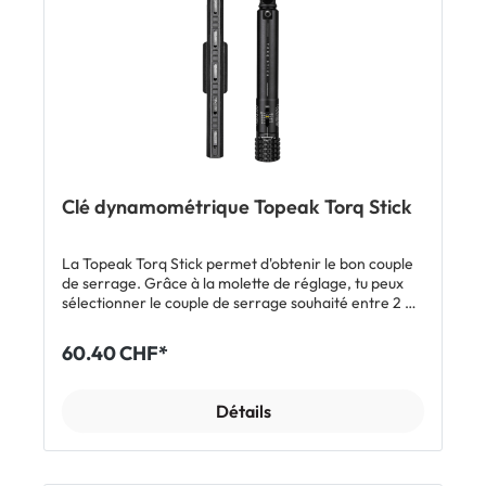
Clé dynamométrique Topeak Torq Stick
La Topeak Torq Stick permet d'obtenir le bon couple
de serrage. Grâce à la molette de réglage, tu peux
sélectionner le couple de serrage souhaité entre 2 et
10 Nm dont la valeur s'affiche dans la fenêtre située
juste au-dessus. Tu peux ainsi serrer des pièces du
60.40 CHF*
cadre ou d'autres composants avec la force
adéquate. Les embouts inclus se rangent dans le
support. Astuce: positionne ton pouce sur la zone
Détails
indiquée sur la poignée. De cette manière, tu obtiens
une plus grande précision et le ressenti nécessaire.
Caractéristiques Clé dynamométrique avec tête à
cliquet réversible Couple de serrage réglable 2-10