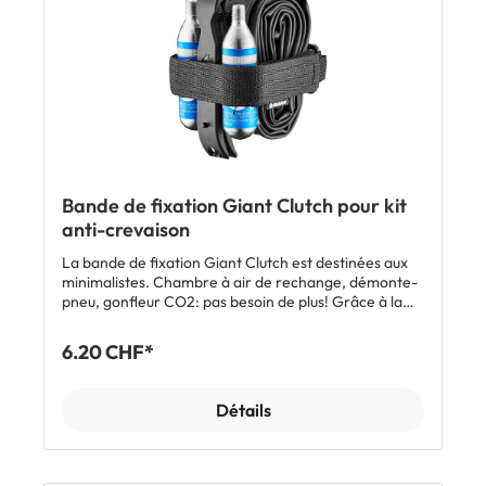
Bande de fixation Giant Clutch pour kit
anti-crevaison
La bande de fixation Giant Clutch est destinées aux
minimalistes. Chambre à air de rechange, démonte-
pneu, gonfleur CO2: pas besoin de plus! Grâce à la
solide bande de fixation, tu peux fixer ton kit anti-
crevaison où tu veux. Pas de cliquetis ou de bruit
6.20 CHF*
énervant. Caractéristiques Bande en nylon robuste
de 1 pouce de large s'adaptant à tous les cadres
Velcro grande surface avec rembourrage épais
Détails
Emplacement pour 2 cartouches de CO2 (16 ou 25g),
2 démonte-pneus et 1 chambre à air de rechange
(non inclus) Lavable en machine Inclus 1 x bande de
fixation Giant Clutch Remarque: chambre à air,