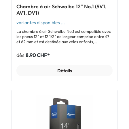
Chambre à air Schwalbe 12" No.1 (SV1,
AV1, DV1)
variantes disponibles ...
La chambre à air Schwalbe No.1 est compatible avec
les pneus 12" et 12 1/2" de largeur comprise entre 47
et 62 mm et est destinée aux vélos enfants,
poussettes et brouettes. Pour les roues ne disposant
pas d'assez de place entre le moyeu et la jante, on
dès
8.90 CHF*
utilise la variante avec valve coudée. Grâce à leur
fabrication très soignée, les chambres à air
Schwalbe se sont imposées depuis longtemps sur le
Détails
marché. Elles possèdent une épaisseur de paroi
uniforme et contribuent à un fonctionnement fluide.
Le tracé précis des coutures leur confère une grande
résistance dans le temps. Un test comparatif a donné
le résultat suivant: la chambre à air Schwalbe retient
la pression nettement plus longtemps que les autres
chambres à air (celles-ci perdent presque deux fois
plus de pression que la Schwalbe). Cela peut être dû à
un pourcentage de butyle moins élevé dans les autres
chambres à air. La qualité spécifique aux chambres à
air Schwalbe vient de leur composé de gomme