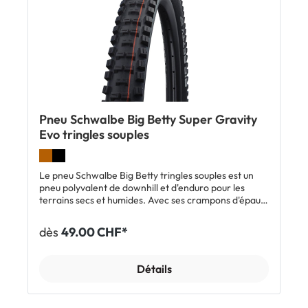
Pneu Schwalbe Big Betty Super Gravity
Evo tringles souples
Le pneu Schwalbe Big Betty tringles souples est un
pneu polyvalent de downhill et d'enduro pour les
terrains secs et humides. Avec ses crampons d'épaule
costauds et son profil ouvert et agressif, tu disposes
d'un grip exceptionnel dans les courbes. Ses longues
dès
49.00 CHF*
arêtes robustes offrent une performance de
freinage maximale. Le Big Betty fonctionne très bien
comme pneu arrière en combinaison avec le
Détails
Schwalbe Magic Mary sur la roue avant.
Caractéristiques: Pneu polyvalent pour l'enduro et le
downhill Idéal pour les terrains secs et humides