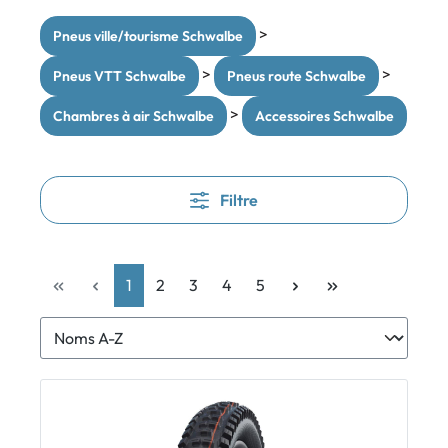
>
Pneus ville/tourisme Schwalbe
>
>
Pneus VTT Schwalbe
Pneus route Schwalbe
>
Chambres à air Schwalbe
Accessoires Schwalbe
Filtre
1
2
3
4
5