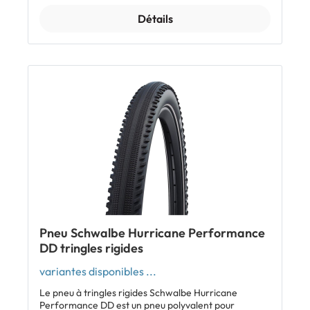
comme pneu arrière en combinaison avec le
Détails
Schwalbe Magic Mary sur la roue avant.
Caractéristiques: Pneu polyvalent pour l'enduro et le
downhill Idéal pour les terrains secs et humides
Efficacité maximale au freinage grâce à de longues
arêtes Profil ouvert et agressif Très bon grip
Excellente évacuation de la boue Tubeless Easy
Compatible e-bike 50 Inclus: 1 x pneu Schwalbe Big
Betty Afficher tous les modèles Schwalbe Big Betty
Afficher tous les modèles Schwalbe Magic Mary
(recommandation pour la roue avant)
Pneu Schwalbe Hurricane Performance
DD tringles rigides
variantes disponibles ...
Le pneu à tringles rigides Schwalbe Hurricane
Performance DD est un pneu polyvalent pour