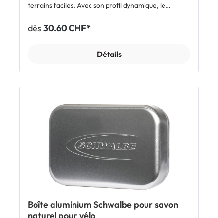
terrains faciles. Avec son profil dynamique, le
Hurricane est un excellent pneu permettant d'être
rapide à la fois en tout-terrain et sur route. Grâce à
dès
30.60 CHF*
une bande de roulement presque lisse, il est
particulièrement silencieux. Il offre aussi une faible
résistance au roulement. La sensation de conduite
Détails
silencieuse et la maîtrise des courbes sont renforcées
par les micro-dentelures dans la zone de transition.
Les robustes crampons d'épaule assurent un bon grip
sur le gravier et les chemins forestiers. La
combinaison des technologies GreenGuard et
SnakeSkin donne au pneu une protection anti-
crevaison très élevée. Caractéristiques: Polyvalent
pour terrains faciles Également rapide sur route
Protection anti-crevaison élevée Bruit de roulement
minime Faible résistance au roulement Bon grip sur
les pistes forestières et le gravier Sécurité élevée
dans les courbes Compatible e-bike 50 Inclus: 1 x
pneu Schwalbe Hurricane Performance DD tringles
rigides Afficher tous les modèles Schwalbe Hurricane
Boîte aluminium Schwalbe pour savon
naturel pour vélo