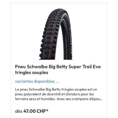
Efficacité maximale au freinage grâce à de longues
arêtes Profil ouvert et agressif Très bon grip
Excellente évacuation de la boue Tubeless Easy
Compatible e-bike 50 Inclus: 1 x pneu Schwalbe Big
Betty Afficher tous les modèles Schwalbe Big Betty
Afficher tous les modèles Schwalbe Magic Mary
(recommandation pour la roue avant)
Pneu Schwalbe Big Betty Super Trail Evo
tringles souples
variantes disponibles ...
Le pneu Schwalbe Big Betty tringles souples est un
pneu polyvalent de downhill et d'enduro pour les
terrains secs et humides. Avec ses crampons d'épaule
costauds et son profil ouvert et agressif, tu disposes
d'un grip exceptionnel dans les courbes. Ses longues
dès
47.00 CHF*
arêtes robustes offrent une performance de
freinage maximale. Le Big Betty fonctionne très bien