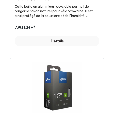
Cette boîte en aluminium recyclable permet de
ranger le savon naturel pour vélo Schwalbe. Il est
ainsi protégé de la poussière et de l'humidité.
Caractéristiques Boîte en aluminium pour protéger le
savon Insert perforé pour un séchage rapide Look
7.90 CHF*
rétro Inclus 1 x boîte en aluminium Schwalbe pour
savon naturel pour vélo (3 pièces)
Détails