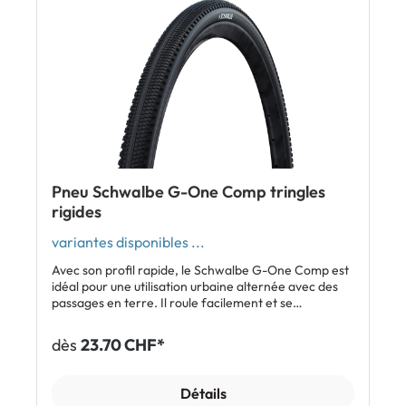
Pneu Schwalbe G-One Comp tringles
rigides
variantes disponibles ...
Avec son profil rapide, le Schwalbe G-One Comp est
idéal pour une utilisation urbaine alternée avec des
passages en terre. Il roule facilement et se
caractérise par une longue durée de vie. La carcasse
triple couche sur toute la section assure une bonne
dès
23.70 CHF*
protection contre les crevaisons de type morsure de
serpent. Caractéristiques: Pneu rapide pour
l'asphalte et la terre Kilométrage élevé Faible
Détails
résistance au roulement Très bonne protection