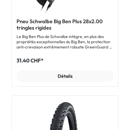
Pneu Schwalbe Big Ben Plus 28x2.00
tringles rigides
Le Big Ben Plus de Schwalbe intègre, en plus des
propriétés exceptionnelles du Big Ben, la protection
anti-crevaison extrêmement robuste GreenGuard 3
mm ainsi que des flancs renforcés. Ce modèle est
ainsi prêt à relever tous les défis tout en supportant
31.40 CHF*
des charges élevées. Il est en outre certifié ECE-R75
et offre un grand confort en jouant le rôle de
suspension pneumatique. Le matériau de base de la
Détails
bande anti-crevaison est en partie issu de
caoutchouc naturel recyclé. Le Big Ben Plus est idéal
pour les vélos cargos et électriques (jusqu'à 50 km/h).
Caractéristiques: Pneu extrêmement robuste pour
des charges élevées Protection anti-crevaison de 3
mm GreenGuard Flancs renforcés Pneu ballon fait
office de suspension pneumatique Compatible E-Bike
50 Inclus: 1 x pneu Schwalbe Big Ben Plus Afficher
tous les modèles Schwalbe Big Ben / Big Ben Plus