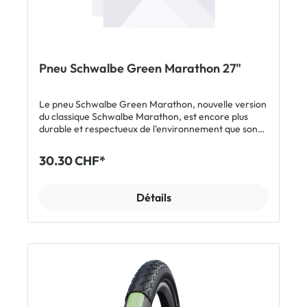
pour e-bikes jusqu'à 50 km/h Composé Addix Eco
pour une grande durabilité Utilisation classique avec
chambre à air Inclus 1 x pneu Schwalbe Green
Marathon Afficher tous les modèles Schwalbe Green
Marathon
Pneu Schwalbe Green Marathon 27"
Le pneu Schwalbe Green Marathon, nouvelle version
du classique Schwalbe Marathon, est encore plus
durable et respectueux de l'environnement que son
grand frère. Composé à 100% de caoutchouc
équitable, il contient aussi 70% de matériaux recyclés
30.30 CHF*
et renouvelables. En termes de qualité, de longévité
kilométrique et de protection anti-crevaison, il n'a
rien à envier au Marathon: le Green Marathon est lui
Détails
aussi équipé de l'insert anti-crevaison GreenGuard
de 3 mm d'épaisseur.CaractéristiquesPneu le plus
écologique de Schwalbe - composé à 100% de
caoutchouc équitable - à 98% de matériaux non
polluants - à 70% de matériaux recyclés et
renouvelables - premier et seul pneu avec du noir de
carbone provenant de pneus de vélo recyclés
(rCB)Niveau de protection anti-crevaison 5 (sur 7)
grâce à GreenGuardProfil sportif et adapté à un