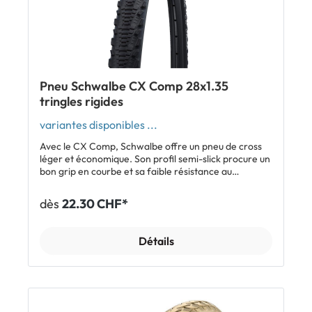
Pneu Schwalbe CX Comp 28x1.35
tringles rigides
variantes disponibles ...
Avec le CX Comp, Schwalbe offre un pneu de cross
léger et économique. Son profil semi-slick procure un
bon grip en courbe et sa faible résistance au
roulement est particulièrement convaincante.
Caractéristiques: Pneu de grande qualité Schwalbe
dès
22.30 CHF*
adapté à différentes disciplines Profil ingénieux semi-
slick Version K-Guard éprouvée Léger Inclus: 1 x pneu
Schwalbe CX Comp tringles rigides
Détails