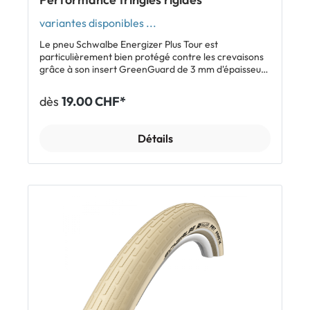
variantes disponibles ...
Le pneu Schwalbe Energizer Plus Tour est
particulièrement bien protégé contre les crevaisons
grâce à son insert GreenGuard de 3 mm d'épaisseur.
Son profil de trekking revisité est conçu pour les
longues randonnées et offre un bon grip même sur
dès
19.00 CHF*
les routes non goudronnées. Ce pneu est homologué
pour les vélos électriques de toutes catégories.
Caractéristiques: Protection anti-crevaison
Détails
GreenGuard de 3 mm Bon grip sur l'asphalte et en
dehors des routes Adapté aux longues randonnées
Addix E-Compound Compatible E-bike 50 Inclus: 1 x
pneu Schwalbe Energizer Plus Tour tringles rigides
Afficher tous les modèles Schwalbe Energizer Plus