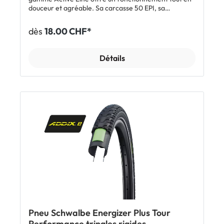
douceur et agréable. Sa carcasse 50 EPI, sa
protection anti-crevaison de 3 mm PunctureGuard et
ses bandes réfléchissantes apportent fiabilité et
dès
18.00 CHF*
sécurité. Le Delta Cruiser Plus est en outre
homologué pour les vélos électriques jusqu'à 25 km/h.
Caractéristiques: Idéal pour vélos de trekking, de
Détails
randonnée et électriques Protection anti-crevaison
PunctureGuard 3 mm Protection niveau 5 Bandes
réfléchissantes Conseillé pour vélos électriques
jusqu'à 25 km/h Inclus: 1 x pneu Schwalbe Delta
Cruiser Plus noir reflex Afficher tous les modèles
Schwalbe Delta Cruiser Plus
Pneu Schwalbe Energizer Plus Tour
Performance tringles rigides