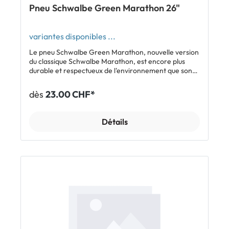
Pneu Schwalbe Green Marathon 26"
variantes disponibles ...
Le pneu Schwalbe Green Marathon, nouvelle version
du classique Schwalbe Marathon, est encore plus
durable et respectueux de l'environnement que son
grand frère. Composé à 100% de caoutchouc
équitable, il contient aussi 70% de matériaux recyclés
dès
23.00 CHF*
et renouvelables. En termes de qualité, de longévité
kilométrique et de protection anti-crevaison, il n'a
rien à envier au Marathon: le Green Marathon est lui
Détails
aussi équipé de l'insert anti-crevaison GreenGuard
de 3 mm d'épaisseur. Caractéristiques Pneu le plus
écologique de Schwalbe - composé à 100% de
caoutchouc équitable - à 98% de matériaux non
polluants - à 70% de matériaux recyclés et
renouvelables - premier et seul pneu avec du noir de
carbone provenant de pneus de vélo recyclés (rCB)
Niveau de protection anti-crevaison 5 (sur 7) grâce à
GreenGuard Profil sportif et adapté à un usage
quotidien Bandes réfléchissantes latérales
Homologué dans toutes les tailles pour e-bikes 25,
dans les variantes 47-559 et 50-559 aussi homologué