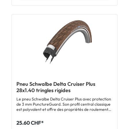
Schwalbe Delta Cruiser Plus 28" Afficher tous les
modèles Schwalbe Delta Cruiser Plus
Pneu Schwalbe Delta Cruiser Plus
28x1.40 tringles rigides
Le pneu Schwalbe Delta Cruiser Plus avec protection
de 3 mm PunctureGuard. Son profil central classique
est polyvalent et offre des propriétés de roulement
agréables. Le Delta Cruiser Plus intègre une carcasse
50 EPI ainsi que des bandes réfléchissantes.
25.60 CHF*
Caractéristiques: PunctureGuard Polyvalent