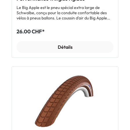
Le Big Apple est le pneu spécial extra large de
Schwalbe, conçu pour la conduite confortable des
vélos à pneus ballons. Le coussin d'air du Big Apple
agit comme un ressort naturel qui amortit tous les
chocs presque comme un vélo tout-suspendu tout en
26.00 CHF*
roulant très facilement à une pression de 2 bar. Ainsi,
le vélo n'a pas besoin d'une technologie compliquée et
nécessite peu d'entretien, ce qui renforce le concept
Détails
d'un pneu particulièrement ingénieux et économique.
Afficher tous les modèles Schwalbe Big Apple