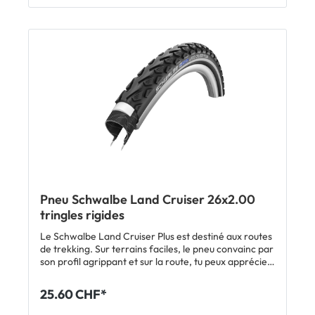
Pneu Schwalbe Land Cruiser 26x2.00
tringles rigides
Le Schwalbe Land Cruiser Plus est destiné aux routes
de trekking. Sur terrains faciles, le pneu convainc par
son profil agrippant et sur la route, tu peux apprécier
sa fluidité en roulant. La protection anti-crevaison
améliorée PunctureGuard te préserve des pertes de
25.60 CHF*
temps handicapantes pour réparation et les flancs
TwinSkin augmentent sensiblement la durée de vie.