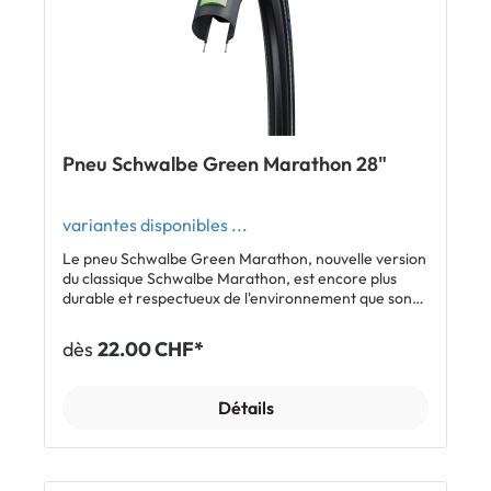
usage quotidienBandes réfléchissantes
latéralesHomologué pour e-bikes 25Composé Addix
Eco pour une grande durabilitéUtilisation classique
avec chambre à airInclus1 x pneu Schwalbe Green
MarathonAfficher tous les modèles Schwalbe Green
Marathon
Pneu Schwalbe Green Marathon 28"
variantes disponibles ...
Le pneu Schwalbe Green Marathon, nouvelle version
du classique Schwalbe Marathon, est encore plus
durable et respectueux de l'environnement que son
grand frère. Composé à 100% de caoutchouc
équitable, il contient aussi 70% de matériaux recyclés
dès
22.00 CHF*
et renouvelables. En termes de qualité, de longévité
kilométrique et de protection anti-crevaison, il n'a
rien à envier au Marathon: le Green Marathon est lui
Détails
aussi équipé de l'insert anti-crevaison GreenGuard
de 3 mm d'épaisseur. Caractéristiques Pneu le plus
écologique de Schwalbe - composé à 100% de
caoutchouc équitable - à 98% de matériaux non