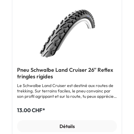
polluants - à 70% de matériaux recyclés et
renouvelables - premier et seul pneu avec du noir de
carbone provenant de pneus de vélo recyclés (rCB)
Niveau de protection anti-crevaison 5 (sur 7) grâce à
GreenGuard Profil sportif et adapté à un usage
quotidien Bandes réfléchissantes latérales
Homologué dans toutes les tailles pour e-bikes 25,
dans les variantes 47-622 et 50-622 aussi homologué
pour e-bikes jusqu'à 50 km/h Composé Addix Eco
pour une grande durabilité Utilisation classique avec
chambre à air Inclus 1 x pneu Schwalbe Green
Marathon Afficher tous les modèles Schwalbe Green
Marathon
Pneu Schwalbe Land Cruiser 26'' Reflex
tringles rigides
Le Schwalbe Land Cruiser est destiné aux routes de
trekking. Sur terrains faciles, le pneu convainc par
son profil agrippant et sur la route, tu peux apprécier
sa fluidité en roulant. La protection fiable
Kevlar™Guard protège contre les crevaisons et ses
13.00 CHF*
flancs TwinSkin augmentent sa durée de vie.
Détails