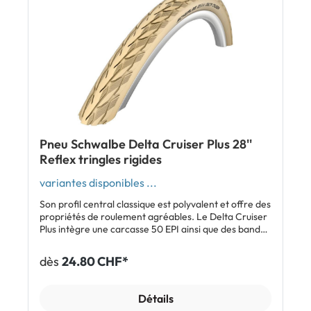
Pneu Schwalbe Delta Cruiser Plus 28''
Reflex tringles rigides
variantes disponibles ...
Son profil central classique est polyvalent et offre des
propriétés de roulement agréables. Le Delta Cruiser
Plus intègre une carcasse 50 EPI ainsi que des bandes
réfléchissantes. Sa bande Puncture Guard 3 mm
offre une protection anti-crevaison de niveau 5.
dès
24.80 CHF*
Caractéristiques: Protection anti-crevaison
PunctureGuard de 3 mm Profil central classique
(profil HS 431) Pneu polyvalent avec propriétés de
Détails
roulement agréables Inclus: 1 x pneu à tringles rigides