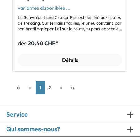
variantes disponibles ...
Le Schwalbe Land Cruiser Plus est destiné aux routes
de trekking. Sur terrains faciles, le pneu convainc par
son profil agrippant et sur la route, tu peux apprécier
sa fluidité en roulant. La protection anti-crevaison
améliorée PunctureGuard te préserve des pertes de
dès
20.40 CHF*
temps handicapantes pour réparation et les flancs
TwinSkin augmentent sensiblement la durée de vie.
Caractéristiques: Pneu à tringles rigides Active Line
Détails
28'' PunctureGuard Compatible E-Bike 25 Inclus: 1 x
Schwalbe Land Cruiser Plus 28''
1
2
Service
Qui sommes-nous?