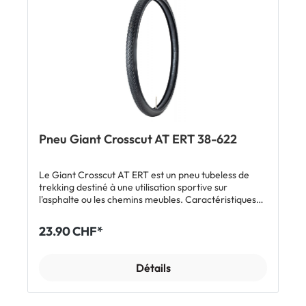
Pneu Giant Crosscut AT ERT 38-622
Le Giant Crosscut AT ERT est un pneu tubeless de
trekking destiné à une utilisation sportive sur
l'asphalte ou les chemins meubles. Caractéristiques
Pneu de trekking à faible résistance au roulement
avec technologie ERT (tubeless) Profil optimal pour la
23.90 CHF*
route et les chemins de gravier Combine les
avantages d'une configuration tubeless avec la
facilité d'utilisation d'un système classique pneu-
Détails
chambre à air Compatible avec toutes les jantes
standard Du liquide préventif peut être ajouté au
système ERT pour améliorer la protection anti-