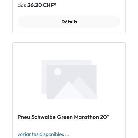
équitable, il contient aussi 70% de matériaux recyclés
dès
26.20 CHF*
et renouvelables. En termes de qualité, de longévité
kilométrique et de protection anti-crevaison, il n'a
rien à envier au Marathon: le Green Marathon est lui
Détails
aussi équipé de l'insert anti-crevaison GreenGuard
de 3 mm d'épaisseur. Caractéristiques Pneu le plus
écologique de Schwalbe - composé à 100% de
caoutchouc équitable - à 98% de matériaux non
polluants - à 70% de matériaux recyclés et
renouvelables - premier et seul pneu avec du noir de
carbone provenant de pneus de vélo recyclés (rCB)
Niveau de protection anti-crevaison 5 (sur 7) grâce à
GreenGuard Profil sportif et adapté à un usage
quotidien Bandes réfléchissantes latérales
Homologué dans toutes les tailles pour e-bikes 25
Composé Addix/Addix Eco pour une grande durabilité
Utilisation classique avec chambre à air Inclus 1 x
pneu Schwalbe Green Marathon Afficher tous les
modèles Schwalbe Green Marathon
Pneu Schwalbe Green Marathon 20"
variantes disponibles ...