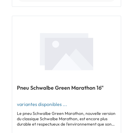
contre les "morsures de serpent" grâce à la carcasse
triple couche Inclus: 1 x pneu Schwalbe G-One Comp
tringles rigides Voir tous les modèles Schwalbe G-
One
Pneu Schwalbe Green Marathon 16"
variantes disponibles ...
Le pneu Schwalbe Green Marathon, nouvelle version
du classique Schwalbe Marathon, est encore plus
durable et respectueux de l'environnement que son
grand frère. Composé à 100% de caoutchouc