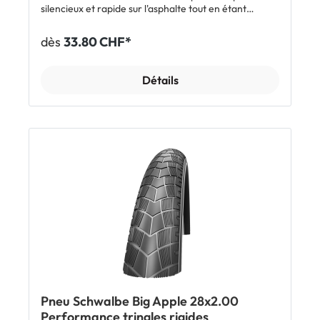
silencieux et rapide sur l'asphalte tout en étant
suffisamment accrocheur et robuste pour les chemins
de terre et le tout-terrain peu accidenté. Grâce à la
dès
33.80 CHF*
construction Double Defense et au composé Addix, le
Al Grounder offre un équilibre parfait entre
protection anti-crevaison élevée, faible résistance au
Détails
roulement et bon grip. Homologué dans toutes les
tailles pour les vélos électriques jusqu'à 50 km/h, il
intègre des bandes réfléchissantes. Ce pneu de la
gamme Schwalbe Performance dispose d'une
carcasse de 67 EPI et se monte classiquement avec
une chambre à air. Caractéristiques Pneu gros
volume pour les E-SUV et les vélos de tourisme Profil
polyvalent pour la route, les chemins de terre et de
forêt ou tout-terrain peu accidenté Insert anti-
crevaison Double Defense et RaceGuard Niveau de
protection anti-crevaison 6 (sur 7) Composé Addix
Homologué pour les vélos électriques jusqu'à 50 km/h
Inclus 1 x pneu Schwalbe Al Grounder tringles rigides
Afficher tous les modèles Schwalbe Al Grounder
Pneu Schwalbe Big Apple 28x2.00
Performance tringles rigides