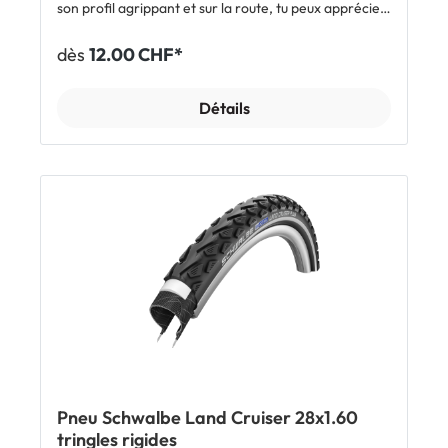
son profil agrippant et sur la route, tu peux apprécier
sa fluidité en roulant. La protection fiable
Kevlar™Guard protège contre les crevaisons et ses
dès
12.00 CHF*
flancs TwinSkin augmentent sa durée de vie.
Détails
Pneu Schwalbe Land Cruiser 28x1.60
tringles rigides