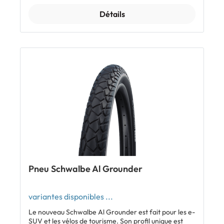
Caractéristiques: Pneu SUV d'entrée de gamme Bon
Détails
grip sur tous les terrains Zone centrale fermée pour
roulement silencieux, faible résistance au roulement
et usure réduite Bon mordant en tout-terrain grâce à
la zone latérale ouverte Inclus: 1 x pneu Schwalbe
Advancer Hybrid tringles rigides
Pneu Schwalbe Al Grounder
variantes disponibles ...
Le nouveau Schwalbe Al Grounder est fait pour les e-
SUV et les vélos de tourisme. Son profil unique est