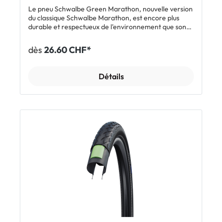
Le pneu Schwalbe Green Marathon, nouvelle version
du classique Schwalbe Marathon, est encore plus
durable et respectueux de l'environnement que son
grand frère. Composé à 100% de caoutchouc
équitable, il contient aussi 70% de matériaux recyclés
dès
26.60 CHF*
et renouvelables. En termes de qualité, de longévité
kilométrique et de protection anti-crevaison, il n'a
rien à envier au Marathon: le Green Marathon est lui
Détails
aussi équipé de l'insert anti-crevaison GreenGuard
de 3 mm d'épaisseur. Caractéristiques Pneu le plus
écologique de Schwalbe - composé à 100% de
caoutchouc équitable - à 98% de matériaux non
polluants - à 70% de matériaux recyclés et
renouvelables - premier et seul pneu avec du noir de
carbone provenant de pneus de vélo recyclés (rCB)
Niveau de protection anti-crevaison 5 (sur 7) grâce à
GreenGuard Profil sportif et adapté à un usage
quotidien Bandes réfléchissantes latérales
Homologué dans toutes les tailles pour e-bikes 25,
dans la variante 47-406 aussi homologué pour e-bikes
jusqu'à 50 km/h Composé Addix Eco pour une grande
durabilité Utilisation classique avec chambre à air
Inclus 1 x pneu Schwalbe Green Marathon Afficher
tous les modèles Schwalbe Green Marathon