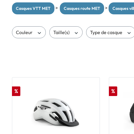
>
>
Casques VTT MET
Casques route MET
Casques vi
Couleur
Taille(s)
Type de casque
%
%