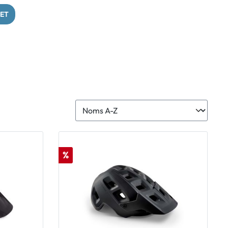
MET
%