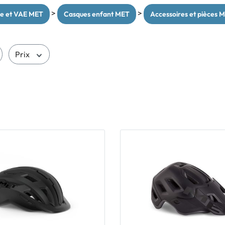
>
>
lle et VAE MET
Casques enfant MET
Accessoires et pièces 
Prix