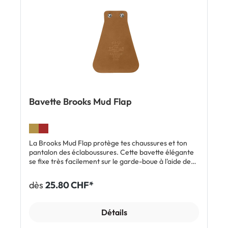
Bavette Brooks Mud Flap
La Brooks Mud Flap protège tes chaussures et ton
pantalon des éclaboussures. Cette bavette élégante
se fixe très facilement sur le garde-boue à l'aide de
deux vis. Elle est fabriquée dans le même cuir que les
selles Brooks. Caractéristiques: Bavette élégante
dès
25.80 CHF*
Brooks Cuir et design haut de gamme Fixation sur le
garde-boue à l'aide de 2 vis Inclus: 1 x bavette Brooks
Mud Flap
Détails