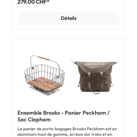
279.00 CHF*
Iroko et d'une poignée en cuir. Le Hoxton se fixe sur
les vélos modernes à l'aide de son adaptateur de
guidon amovible Klickfix.L'élégant sac fourre-tout
Détails
Brooks Camden est parfaitement adapté au panier
Brooks Hoxton. En dehors du vélo, ce sac en toile de
coton résistante se porte confortablement grâce à
ses anses en cuir véritable. Il dispose d'une grande
ouverture, bien pratique pour ranger tes achats.
Avec le temps, les anses au tannage végétal
développent leur propre patine avec un look Brooks
unique.CaractéristiquesSac fourre-tout avec un
volume de 22 LToile de coton résistanteParfaitement
adapté au panier Brooks HoxtonAnses en cuir
véritable tanné avec des produits
végétauxFermeture à glissière premiumDimensions:
L 30 cm x l 19 cm x H 38 cmInclus1 x sac fourre-tout
Brooks Camden1 x panier de guidon Brooks Hoxton
avec adaptateur de cintre KLICKfix
Ensemble Brooks - Panier Peckham /
Sac Clapham
Le panier de porte-bagages Brooks Peckham est en
aluminium haut de gamme, en bois dur Iroko et en