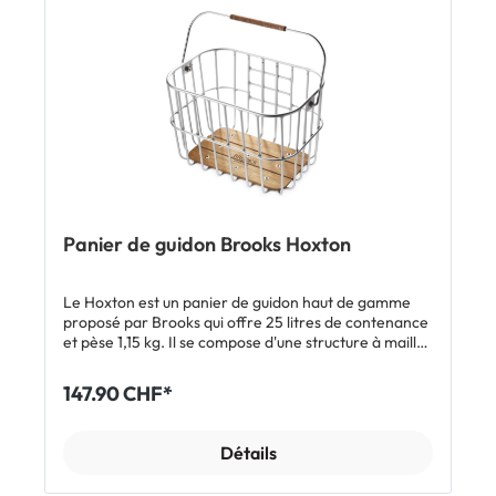
Panier de guidon Brooks Hoxton
Le Hoxton est un panier de guidon haut de gamme
proposé par Brooks qui offre 25 litres de contenance
et pèse 1,15 kg. Il se compose d'une structure à mailles
en aluminium de qualité, d'un fond en bois Iroko et
d'une poignée en cuir. Le Hoxton se fixe sur le vélo via
147.90 CHF*
son adaptateur de guidon amovible Klickfix. Inclus: 1 x
panier de guidon Brooks Hoxton adaptateur de
guidon Klickfix
Détails