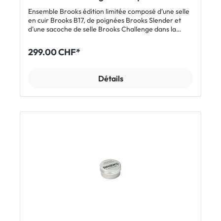
système de fixation
Ensemble Brooks édition limitée composé d'une selle
en cuir Brooks B17, de poignées Brooks Slender et
d'une sacoche de selle Brooks Challenge dans la
couleur spéciale turquoise.Inclus:1 x selle en cuir
Brooks B171 paire de poignées Brooks Slender1 x
299.00 CHF*
sacoche de selle Brooks Challenge
Détails