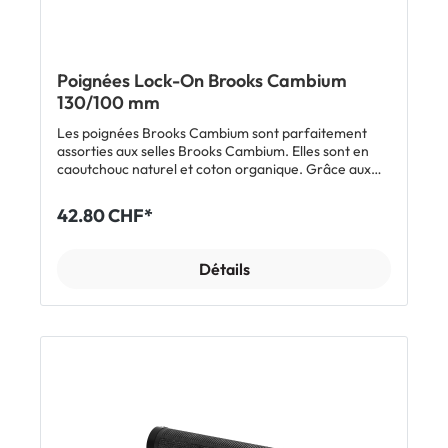
Poignées Lock-On Brooks Cambium
130/100 mm
Les poignées Brooks Cambium sont parfaitement
assorties aux selles Brooks Cambium. Elles sont en
caoutchouc naturel et coton organique. Grâce aux
bagues de serrage en aluminium, elles se montent
facilement et rapidement. La partie en caoutchouc
42.80 CHF*
gaufré peut être pivotée ce qui permet d'ajuster la
poignée à ta position préférée. Caractéristiques: En
caoutchouc naturel et coton bio Parfaitement
Détails
assorties aux selles Brooks Cambium Partie
caoutchouc pivotable Agréables au toucher même
lorsqu'il fait chaud Montage facile Inclus: 1 paire de
poignées Brooks Cambium