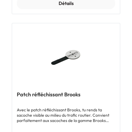
au sac fourre-tout Brooks Clapham.
Détails
Caractéristiques: Panier intemporel Brooks en
aluminium Fond en bois dur Iroko Poignée faite de
chutes de cuir tanné avec des produits végétaux
Parfaitement adapté au sac fourre-tout Brooks
Clapham Dimensions: l 40 cm x H 21 cm x L 31 cm
Volume 17.5 l Charge maxi 10 kg Inclus: 1 x panier de
porte-bagages Brooks Peckham
Patch réfléchissant Brooks
Avec le patch réfléchissant Brooks, tu rends ta
sacoche visible au milieu du trafic routier. Convient
parfaitement aux sacoches de la gamme Brooks
Scape.Caractéristiques:Élément de design
réfléchissantCompatible avec la gamme de sacoches