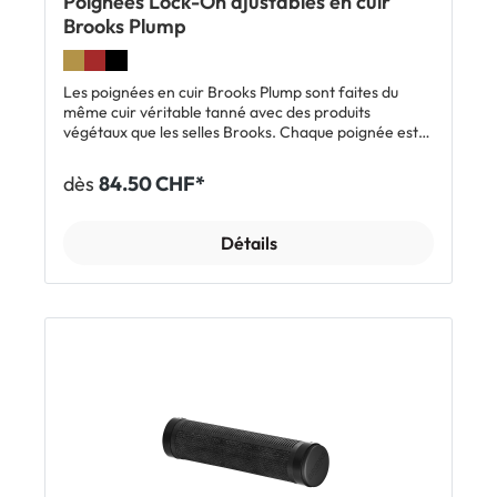
Poignées Lock-On ajustables en cuir
Brooks Plump
Les poignées en cuir Brooks Plump sont faites du
même cuir véritable tanné avec des produits
végétaux que les selles Brooks. Chaque poignée est
fabriquée à partir d'un empilement de rondelles de
cuir maintenus par trois rayons. Ainsi, la poignée peut
dès
84.50 CHF*
être ajustée exactement à la longueur souhaitée. La
longueur standard est de 130 mm. Livrées avec des
rayons de 80 mm pour une configuration
Détails
courte.Caractéristiques:En cuir véritable tanné avec
des produits végétauxAjustables en longueurTrès
agréables au toucherRésistantes à l'usureInclus:1
paire de poignées Brooks Plump, rayons de rechange
de 80 mm inclus