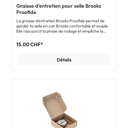
Graisse d'entretien pour selle Brooks
Proofide
La graisse d'entretien Brooks Proofide permet de
garder ta selle en cuir Brooks confortable et souple.
Elle raccourcit la phase de rodage et empêche la
selle de se dessécher. De plus, elle protège la selle
contre l'humidité. Caractéristiques: Graisse de selle
15.00 CHF*
pour l'entretien régulier Maintient le cuir souple et
doux Protège contre l'humidité Raccourcit la phase
de rodage Inclus: 1 x pot de graisse d'entretien pour
Détails
selle Brooks Proofide