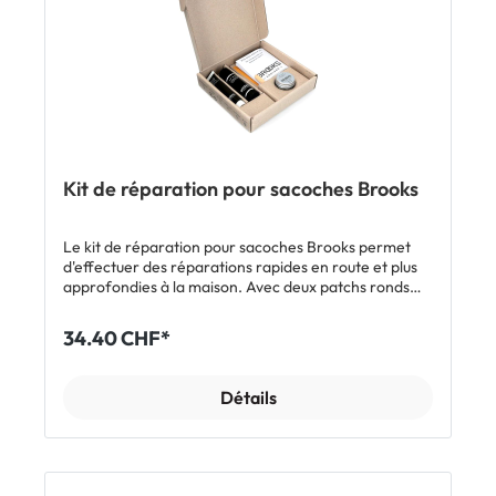
Kit de réparation pour sacoches Brooks
Le kit de réparation pour sacoches Brooks permet
d'effectuer des réparations rapides en route et plus
approfondies à la maison. Avec deux patchs ronds
Tenacious Tape, deux types de colle différents et un
nettoyant pour fermeture éclair, tu peux réparer
34.40 CHF*
facilement, rapidement et de manière fiable les
dommages et les signes d'usure de tes sacoches
Brooks en nylon, hypalon, néoprène, vinyle et autres
Détails
matériaux similaires. Caractéristiques: Kit de
réparation pour sacoches Brooks en nylon, hypalon,
néoprène, vinyle et similaires. Inclus: 1 x tube de colle
à base d'eau (20 ml) 1 x tube de colle PU (15 ml) 1 x pot
de cire pour zip (20 ml) 2 x patchs 3 x petites spatules