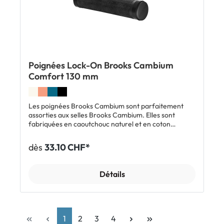
Poignées Lock-On Brooks Cambium
Comfort 130 mm
Les poignées Brooks Cambium sont parfaitement
assorties aux selles Brooks Cambium. Elles sont
fabriquées en caoutchouc naturel et en coton
organique. Grâce aux colliers d'extrémité en
aluminium, elles se montent facilement et
dès
33.10 CHF*
rapidement. La partie en caoutchouc gaufré peut
être pivotée ce qui permet d'ajuster la poignée à ta
position préférée. Caractéristiques: En caoutchouc
Détails
naturel & coton bio Parfaitement assorties aux selles
Brooks Cambium Partie caoutchouc pivotable Pour
les randonnées, la ville et le VTT Montage facile
Inclus: 1 paire de poignées Brooks Cambium Comfort
1
2
3
4