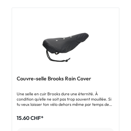
Couvre-selle Brooks Rain Cover
Une selle en cuir Brooks dure une éternité. À
condition qu'elle ne soit pas trop souvent mouillée. Si
tu veux laisser ton vélo dehors même par temps de
pluie, tu peux protéger la selle de l'humidité avec le
couvre-selle Brooks Rain Cover. Taille S/M/L: Adapté
15.60 CHF*
aux selles B17, Team Pro, Swift, Swallow, Flyer, B67,
B66 Inclus: 1 x couvre-selle Brooks Rain Cover