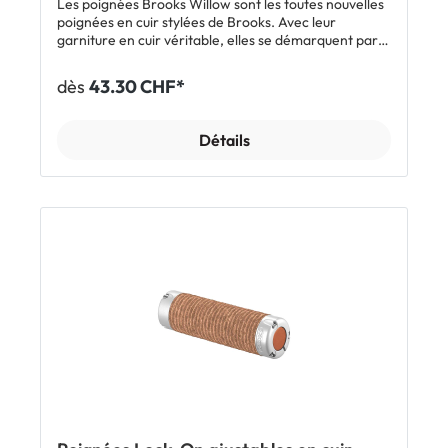
Les poignées Brooks Willow sont les toutes nouvelles
poignées en cuir stylées de Brooks. Avec leur
garniture en cuir véritable, elles se démarquent par
leur design intemporel et sportif. Leur ruban est
enroulé de manière à respecter le sens naturel du
dès
43.30 CHF*
cuir. La poignée droite et la poignée gauche peuvent
être facilement distinguées grâce au logo Brooks.
Les poignées doivent être emmanchées de manière
Détails
à ce que le logo soit à l'extérieur. Les bouchons de
cintre sont intégrés. Caractéristiques: Poignées
intemporelles en cuir véritable Cuir enroulé selon le
sens naturel Logo Brooks imprimé en relief
Parfaitement assorties aux selles en cuir Brooks
Inclus: 1 paire de poignées Brooks Willow