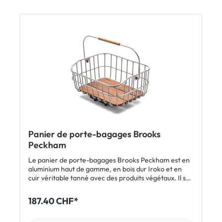
Panier de porte-bagages Brooks
Peckham
Le panier de porte-bagages Brooks Peckham est en
aluminium haut de gamme, en bois dur Iroko et en
cuir véritable tanné avec des produits végétaux. Il se
monte sur un porte-bagages standard, avant ou
arrière, via le système Klickfix UniKlip 2. La fixation
187.40 CHF*
rapide te permet de le retirer et de l'utiliser une fois
le vélo déposé. Il est en outre parfaitement adapté