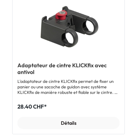
Adaptateur de cintre KLICKfix avec
antivol
L'adaptateur de cintre KLICKfix permet de fixer un
panier ou une sacoche de guidon avec système
KLICKfix de manière robuste et fiable sur le cintre. La
fixation s'effectue alors en un clic et le retrait par
simple pression sur un bouton. L'antivol intégré
28.40 CHF*
dissuade les voleurs et permet de laisser le panier sur
le vélo sans surveillance. Les colliers de serrage
standards fournis sont compatibles avec des cintres
Détails
de de 22 à 26 mm de diamètre. Caractéristiques
Adaptateur de guidon KLICKfix avec antivol (le
panier/la sacoche de guidon est verrouillé(e))