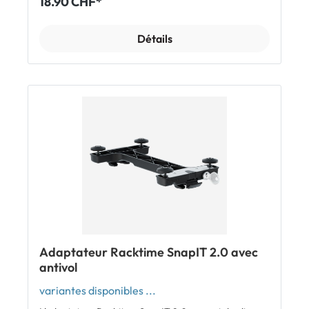
18.90 CHF*
Compatible avec les porte-bagages Racktime 2.0
avec système SnapIT 2.0 Montage facile sur le
panier ou la sacoche (gabarit de perçage
Détails
téléchargeable) Dimensions: 235 x 127 x 32 mm
Charge maxi: 12 kg Poids: 114 g Distance entre les
trous: 195 x 100 mm Racktime SnapIt et SnapIt 2.0 De
plus amples informations sur les systèmes Racktime
SnapIt /SnapIt 2.0 et comment les reconnaître: Infos
et vidéos sur Racktime SnapIt et SnapIt 2.0
Remarque: les sacoches et paniers de la nouvelle
génération Racktime 2.0 avec adaptateur SnapIT
2.0 ne sont compatibles qu'avec les porte-bagages
Racktime de la génération 2.0. Les porte-bagages
Racktime avec système 2.0 sont reconnaissables à
des cylindres situés sous deux des traverses. Conseil:
tu souhaites laisser ton panier sur ton vélo même
lorsqu'il n'est pas surveillé? Dans ce cas, il suffit de
choisir l'adaptateur Racktime 2.0 avec antivol
intégré. Inclus Adaptateur Racktime SnapIT 2.0 Kit
de fixation
Adaptateur Racktime SnapIT 2.0 avec
antivol
variantes disponibles ...