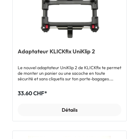
Adaptateur KLICKfix UniKlip 2
Le nouvel adaptateur UniKlip 2 de KLICKfix te permet
de monter un panier ou une sacoche en toute
sécurité et sans cliquetis sur ton porte-bagages.
Grâce au réglage précis à chaque coin, il s'adapte aux
porte-bagages courants ainsi qu'à ceux en V. Les
33.60 CHF*
deux verrous de blocage coulissent de sorte que le
système n'est pas gêné par les traverses du porte-
bagages. Une fois l'adaptateur réglé en fonction du
Détails
porte-bagages, il n'y a plus qu'à le clipser dessus pour
une tenue parfaite! Caractéristiques Adaptateur de
porte-bagages réglable Pour les porte-bagages avec
diamètre de tubes de 10 à 16 mm et largeur de 9 à 16
cm Aussi compatible avec les porte-bagages en V