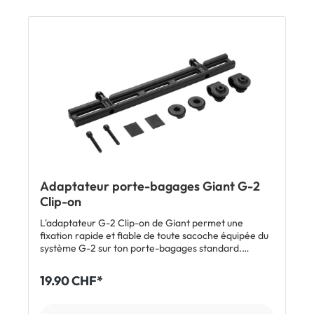
Adaptateur porte-bagages Giant G-2
Clip-on
L'adaptateur G-2 Clip-on de Giant permet une
fixation rapide et fiable de toute sacoche équipée du
système G-2 sur ton porte-bagages standard.
Fixation rapide et fiable: il se monte facilement sur
les porte-bagages courants à deux jambes. Une fois
19.90 CHF*
installé, la sacoche équipée du système Giant G-2 se
clipse tout simplement sur les deux broches. Plus de
loquets ou de sangles agaçants - l'adaptateur offre