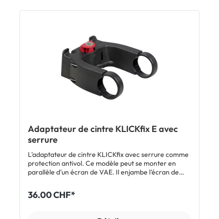
Système KLICKfix: fixation en un clic, retrait par
simple pression sur un bouton Compatible avec les
cintres de Ø 22 à 26 mm Poids: 150 g Charge
maximale: 7 kg Remarque: les sacoches et les paniers
de guidon Ortlieb sont également compatibles avec
l'adaptateur de cintre KLICKfix. Inclus 1 x adaptateur
de cintre KLICKfix avec antivol Colliers de serrage
standards pour guidon de 22 à 26 mm de diamètre
Adaptateur de cintre KLICKfix E avec
serrure
L'adaptateur de cintre KLICKfix avec serrure comme
protection antivol. Ce modèle peut se monter en
parallèle d'un écran de VAE. Il enjambe l'écran de
sorte que celui-ci n'a pas besoin d'être démonté.
Charge maxi 7 kg. Inclus: 1 x adaptateur de cintre
36.00 CHF*
KLICKfix E avec serrure