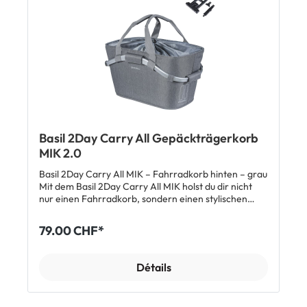
Basil 2Day Carry All Gepäckträgerkorb
MIK 2.0
Basil 2Day Carry All MIK – Fahrradkorb hinten – grau
Mit dem Basil 2Day Carry All MIK holst du dir nicht
nur einen Fahrradkorb, sondern einen stylischen
Begleiter für jede Fahrt. Ob für den Einkauf, den
Weg ins Büro oder deine Wochenendtour – dieser
79.00 CHF*
Korb macht jede Fahrt leichter. Dank der cleveren
MIK-Adapterplatte klickst du ihn im Handumdrehen
auf deinen Gepäckträger und nimmst ihn genauso
Détails
schnell wieder ab. Und weil er mit nur wenigen
Handgriffen montiert ist, bleibt dir mehr Zeit fürs
Wesentliche: Velofahren. Deine Vorteile auf einen