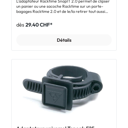
L'adaptateur Racktime SnapIT 2.0 permet de clipser
un panier ou une sacoche Racktime sur un porte-
bagages Racktime 2.0 et de le/la retirer tout aussi
facilement. L'antivol intégré verrouille l'adaptateur
sur le porte-bagages afin de sécuriser le panier ou la
dès
29.40 CHF*
sacoche lorsque le vélo est déposé quelque part.
Caractéristiques Adaptateur pour Racktime SnapIT
2.0: se fixe et se détache en un clic Antivol intégré
Détails
Compatible avec les porte-bagages Racktime 2.0
avec système SnapIT 2.0 Montage facile sur le
panier ou la sacoche (gabarit de perçage
téléchargeable) Dimensions: 235 x 127 x 32 mm (sans
pieds) / 235 x 158 x 32 mm (avec pieds) Charge maxi:
12 kg Poids: 164 g (sans pieds) / 180 g (avec pieds)
Distance entre les trous: 195 x 100 mm Racktime
SnapIt et SnapIt 2.0 De plus amples informations sur
les systèmes Racktime SnapIt /SnapIt 2.0 et
comment les reconnaître: Infos et vidéos sur
Racktime SnapIt et SnapIt 2.0 Remarque: les
sacoches et paniers de la nouvelle génération
Racktime 2.0 avec adaptateur SnapIT 2.0 ne sont
compatibles qu'avec les porte-bagages Racktime de
la génération 2.0. Les porte-bagages Racktime avec
système 2.0 sont reconnaissables à des cylindres
situés sous deux des traverses. Inclus Adaptateur