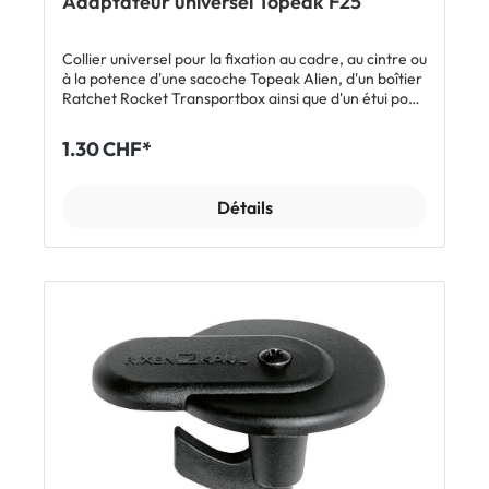
Adaptateur universel Topeak F25
Racktime SnapIT 2.0 avec antivol Kit de fixation
Collier universel pour la fixation au cadre, au cintre ou
à la potence d'une sacoche Topeak Alien, d'un boîtier
Ratchet Rocket Transportbox ainsi que d'un étui pour
smartphone.
1.30 CHF*
Détails