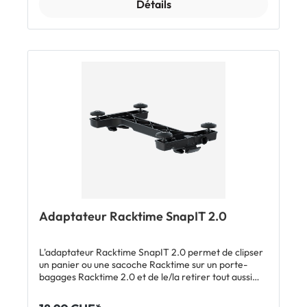
Détails
une fixation sans cliquetis. Conseil: tu peux monter un
adaptateur sur chacun de tes vélos. Ainsi ta sacoche
passe rapidement d'un vélo à l'autre pour l'avoir
toujours à portée de main. Inclus: 1 x adaptateur
porte-bagages Giant G-2 Clip-on accessoires de
montage
Adaptateur Racktime SnapIT 2.0
L'adaptateur Racktime SnapIT 2.0 permet de clipser
un panier ou une sacoche Racktime sur un porte-
bagages Racktime 2.0 et de le/la retirer tout aussi
facilement. Caractéristiques Adaptateur pour
Racktime SnapIT 2.0: se fixe et se détache en un clic