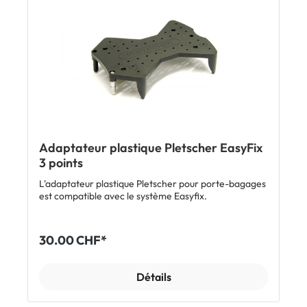
Compatible avec les porte-bagages avec clapet à
ressort et batterie Dimensions: 17 x 22 x 3.7 cm Poids:
230 g Charge maxi: 10 kg Remarque: l'UniKlip 2 est
généralement déjà intégré à la sacoche ou au panier.
L'entraxe de ses trous est identique à celui des
sacoches et paniers équipés des systèmes Racktime,
GTA 2, SnapIT et MIK afin que ceux-ci s'adaptent
sans problème. Inclus 1 x adaptateur KLICKfix UniKlip
2
Adaptateur plastique Pletscher EasyFix
3 points
L'adaptateur plastique Pletscher pour porte-bagages
est compatible avec le système Easyfix.
30.00 CHF*
Détails