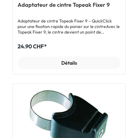
Adaptateur de cintre Topeak Fixer 9
Adaptateur de cintre Topeak Fixer 9 – QuickClick
pour une fixation rapide du panier sur le cintreAvec le
Topeak Fixer 9, le cintre devient un point de
chargement astucieux: enclencher le panier, rouler,
le retirer – la vie quotidienne à vélo peut être aussi
24.90 CHF*
simple que ça. Grâce au système QuickClick®, ton
panier ou ta sacoche de guidon reste bien en place
tout en étant facile à utiliser pour les déplacements
Détails
domicile-travail, les courses ou les balades en
ville.Points forts✅ Fixation QuickClick® permet de
fixer et de retirer rapidement un panier ou une
sacoche équipé de la plaque support✅ Supporte
jusqu'à 5 kg pour les charges quotidiennes telles des
petites courses ou un antivol✅ Compatible avec les
diamètres au milieu du cintre de 25,4 / 28,6 / 31,8 mm
– idéal pour vélos de ville et de trekking✅ Compatible
avec Topeak et autres – interface idéale pour le
panier ou la sacoche de guidon à l'avant✅ Composite
fibre de verre combinant robustesse et légèreté✅
Design compact de 11 x 10,7 x 8,5 cm pour un poste de
pilotage ordonnéCaractéristiquesCompatibilité:
paniers de guidon Topeak ou autres, sacoches de