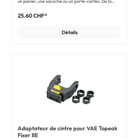
un panier, une sacoche ou un porte-cartes. De la
même manière, l'accessoire se détache aisément et
rapidement en appuyant sur le bouton rouge. Grâce
25.60 CHF*
au système breveté de serrage par câble,
l'adaptateur tient solidement sur le cintre et ne
tourne pas, même avec une sacoche plus lourde. Le
Détails
système KLICKfix est présent sur de nombreuses
sacoches ce qui le rend particulièrement polyvalent.
Le kit comprend: 2 colliers standards Ø 22-26 mm 2
colliers Oversize pour cintre Ø 31.8 mm Il supporte
une charge maximale de 7 kg. Inclus: 1 x adaptateur
de cintre KLICKfix Universal
Adaptateur de cintre pour VAE Topeak
Fixer 8E