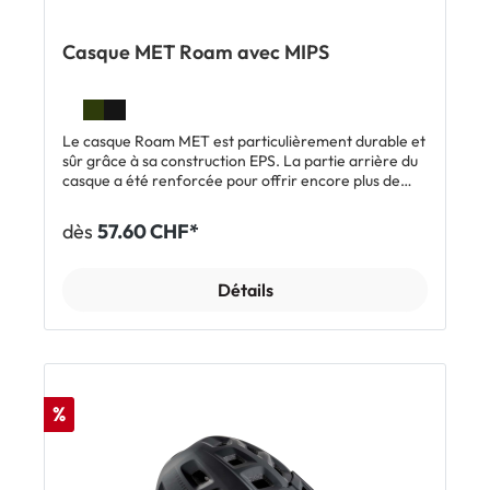
Casque MET Roam avec MIPS
Le casque Roam MET est particulièrement durable et
sûr grâce à sa construction EPS. La partie arrière du
casque a été renforcée pour offrir encore plus de
sécurité au cycliste. Le système de réglage Safe-T
Orbital 360° permet un ajustement optimal. Il offre 3
dès
57.60 CHF*
positions pour le réglage vertical et 2 positions pour la
partie arrière. Le casque MET Roam se distingue par
les caractéristiques suivantes: Construction EPS
Détails
Sécurité améliorée sur la partie arrière Système de
réglage Safe-T Orbital 360° Deux mousses en
caoutchouc thermoplastique augmentent le confort
Avec MIPS Taille: S (52-56 cm), M (56-58 cm), L (58-
62 cm) Inclus: 1 x casque VTT MET Roam avec MIPS
%