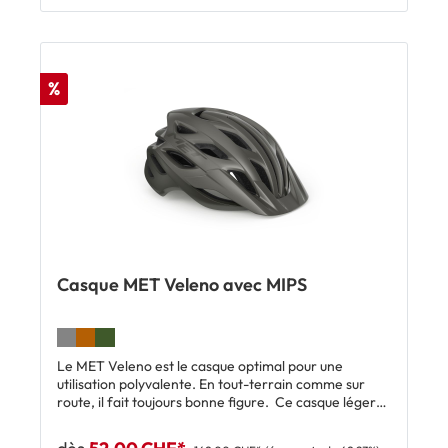
casque, entre le rembourrage et la doublure EPS.
Grâce au système d'ajustement MET Safe-T Heta, le
casque s'adapte facilement à la tête et offre un bon
confort. Le système de fermeture magnétique de la
sangle Fidlock® facilite la fixation du casque, tandis
%
que la mentonnière rembourrée assure un contact
doux avec la peau.Points fortsSystème de fermeture
Fidlock®Système MET Safe-T Heta fitavec
MIPSCertifié NTA REMARQUE: livré sans LEDTaillesS
= 52-56 cm M = 56-58 cm L = 58-62 cm Inclus:1 x
casque MET Urbex avec MIPS
Casque MET Veleno avec MIPS
Le MET Veleno est le casque optimal pour une
utilisation polyvalente. En tout-terrain comme sur
route, il fait toujours bonne figure. Ce casque léger
et bien ventilé dispose d'une visière amovible avec
des clips de fixation. La coque externe en