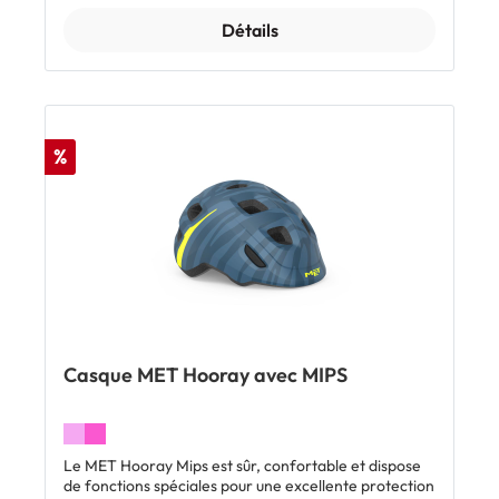
facile à monter et à démonter. Des autocollants
Détails
réfléchissants sur la coque externe de l'Allroad
améliore la visibilité et la sécurité dans des conditions
de faible luminosité ou dans l'obscurité.
Caractéristiques: Avec MIPS Feu arrière à LED
intégré Système d'ajustement Safe-T E-Duo Visière
amovible 4 crans verticaux de réglage Compatible
%
avec les queues de cheval 16 ouvertures de
ventilation Compatible avec l'éclairage magnétique
MET USB Taille: S = 52-56 cm de tour de tête M = 56-
58 cm de tour de tête L = 58-61 cm de tour de tête
Inclus: 1 x casque MET Allroad avec MIPS
Casque MET Hooray avec MIPS
Le MET Hooray Mips est sûr, confortable et dispose
de fonctions spéciales pour une excellente protection