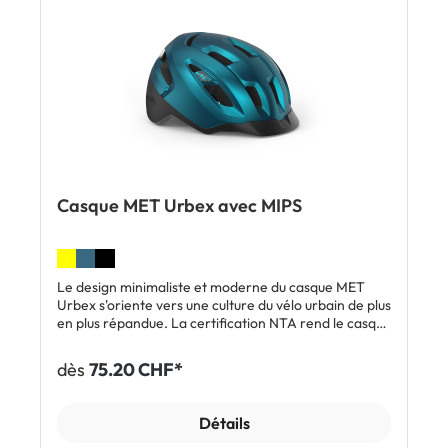
système de protection du cerveau MIPS-C2
Compatible avec les queues de cheval Visière
réglable Inclus: 1 x casque MET Terranova avec MIPS
Casque MET Urbex avec MIPS
Le design minimaliste et moderne du casque MET
Urbex s'oriente vers une culture du vélo urbain de plus
en plus répandue. La certification NTA rend le casque
encore plus sûr. Il s'agit de la première norme de
sécurité au monde spécialement adaptée aux pilotes
dès
75.20 CHF*
de VAE. Équipé du système de protection du cerveau
MIPS-C2®, le MET Urbex Mips absorbe les forces de
rotation dangereuses en cas de choc. Le système de
Détails
protection du cerveau MIPS est installé à l'intérieur du