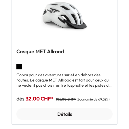
Casque MET Allroad
Conçu pour des aventures sur et en dehors des
routes. Le casque MET Allroad est fait pour ceux qui
ne veulent pas choisir entre l'asphalte et les pistes de
gravel. L'Allroad allie confort et sportivité. Ce casque
de vélo léger dispose d'une visière amovible qui se
dès
32.00 CHF*
105.00 CHF*
(économie de 69.52%)
fixe sans point d'ancrage. Elle se clipse au niveau des
ouvertures de ventilation latérales pour un
montage/démontage facile. Des autocollants
Détails
réfléchissants sur la coque externe de l'Allroad
améliore la visibilité et la sécurité dans des conditions
de faible luminosité ou dans l'obscurité.