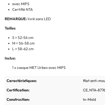
avec MIPS
Certifié NTA
REMARQUE:
livré sans LED
Tailles
S = 52-56 cm
M = 56-58 cm
L = 58-62 cm
Inclus:
1 x casque MET Urbex avec MIPS
Caractéristiques:
filet anti-mo
Certification:
CE
, NTA-877
Construction:
In-Mold