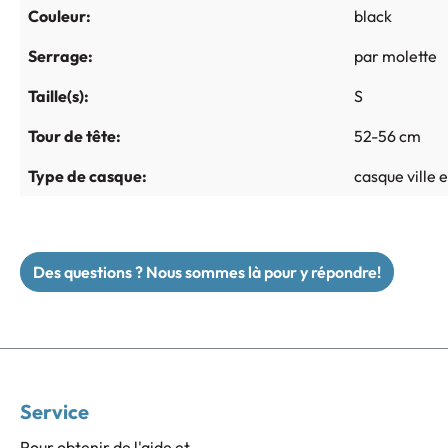
Couleur:
black
Serrage:
par molette
Taille(s):
S
Tour de tête:
52-56 cm
Type de casque:
casque ville 
Des questions ? Nous sommes là pour y répondre!
Service
Pour obtenir de l'aide et