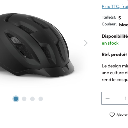
Prix TTC, frai
Taille(s):
S
Couleur:
bla
Disponibilité
en stock
Réf. produit 
Le design mi
une culture d
rend le casque
Quantité
Ajouter 