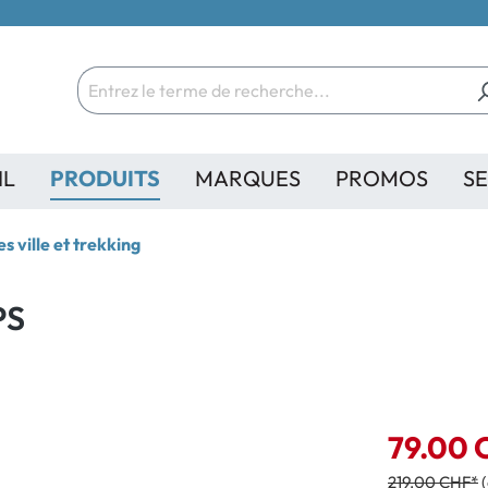
IL
PRODUITS
MARQUES
PROMOS
SE
s ville et trekking
PS
79.00 
219.00 CHF*