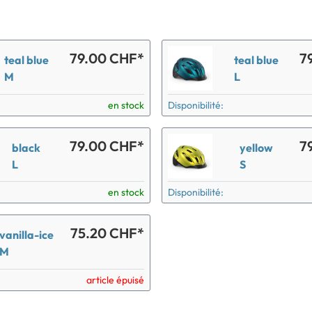
79.00 CHF*
7
teal blue
teal blue
M
L
en stock
Disponibilité:
79.00 CHF*
7
black
yellow
L
S
en stock
Disponibilité:
75.20 CHF*
vanilla-ice
M
article épuisé