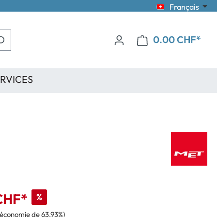
Français
0.00 CHF*
RVICES
CHF*
%
(économie de 63.93%)