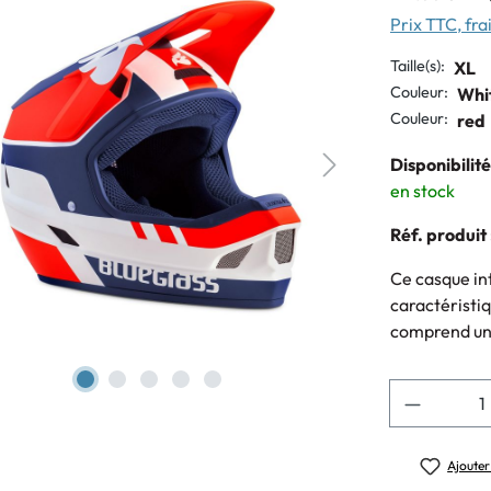
Prix TTC, frai
Taille(s):
XL
Couleur:
Whi
Couleur:
red
Disponibilité
en stock
Réf. produit 
Ce casque int
caractéristiq
comprend une 
Quantité
Ajouter 