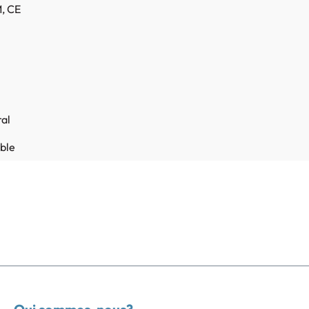
M
, CE
ral
ible